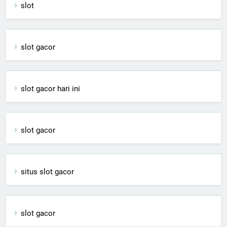
slot
slot gacor
slot gacor hari ini
slot gacor
situs slot gacor
slot gacor