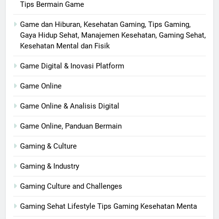
Tips Bermain Game
Game dan Hiburan, Kesehatan Gaming, Tips Gaming,
Gaya Hidup Sehat, Manajemen Kesehatan, Gaming Sehat,
Kesehatan Mental dan Fisik
Game Digital & Inovasi Platform
Game Online
Game Online & Analisis Digital
Game Online, Panduan Bermain
Gaming & Culture
Gaming & Industry
Gaming Culture and Challenges
Gaming Sehat Lifestyle Tips Gaming Kesehatan Menta