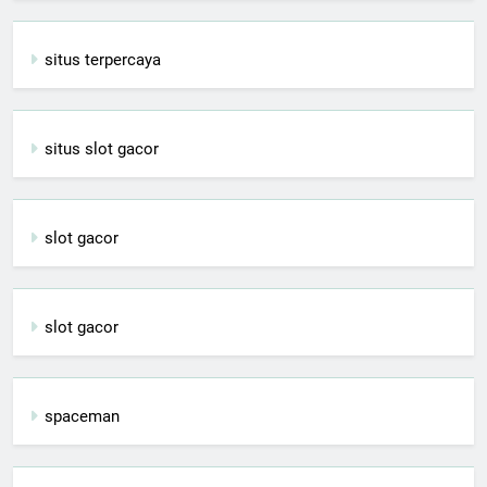
situs terpercaya
situs slot gacor
slot gacor
slot gacor
spaceman