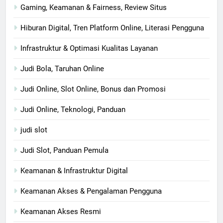
Gaming, Keamanan & Fairness, Review Situs
Hiburan Digital, Tren Platform Online, Literasi Pengguna
Infrastruktur & Optimasi Kualitas Layanan
Judi Bola, Taruhan Online
Judi Online, Slot Online, Bonus dan Promosi
Judi Online, Teknologi, Panduan
judi slot
Judi Slot, Panduan Pemula
Keamanan & Infrastruktur Digital
Keamanan Akses & Pengalaman Pengguna
Keamanan Akses Resmi