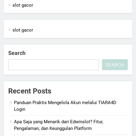
slot gacor
slot gacor
Search
SEARCH
Recent Posts
Panduan Praktis Mengelola Akun melalui TIARA4D
Login
Apa Saja yang Menarik dari Edwinslot? Fitur,
Pengalaman, dan Keunggulan Platform