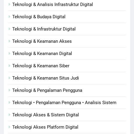
Teknologi & Analisis Infrastruktur Digital
Teknologi & Budaya Digital
Teknologi & Infrastruktur Digital
Teknologi & Keamanan Akses
Teknologi & Keamanan Digital
Teknologi & Keamanan Siber
Teknologi & Keamanan Situs Judi
Teknologi & Pengalaman Pengguna
Teknologi • Pengalaman Pengguna • Analisis Sistem
Teknologi Akses & Sistem Digital
Teknologi Akses Platform Digital