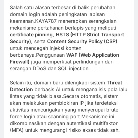
Salah satu alasan terbesar di balik perubahan
domain login adalah peningkatan lapisan
keamanan.KAYA787 menerapkan serangkaian
mekanisme pertahanan berlapis yang meliputi
certificate pinning
,
HSTS (HTTP Strict Transport
Security)
, serta
Content Security Policy (CSP)
untuk mencegah injeksi konten
berbahaya.Penggunaan
WAF (Web Application
Firewall)
juga memperkuat perlindungan dari
serangan DDoS dan SQL injection.
Selain itu, domain baru dilengkapi sistem
Threat
Detection
berbasis AI untuk menganalisis pola lalu
lintas yang tidak biasa.Secara otomatis, sistem
akan melakukan pemblokiran IP jika terdeteksi
aktivitas mencurigakan yang menyerupai brute-
force login atau scanning port.Mekanisme ini
dikombinasikan dengan autentikasi multifaktor
(MFA) untuk mengurangi risiko akses tidak sah.