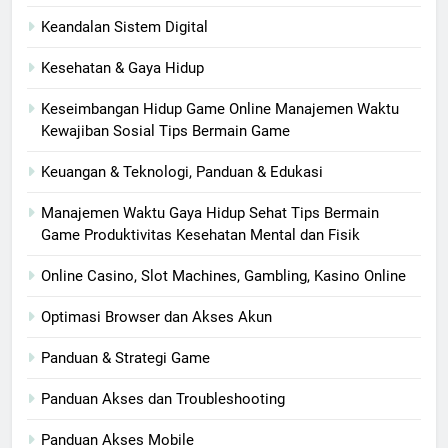
Keandalan Sistem Digital
Kesehatan & Gaya Hidup
Keseimbangan Hidup Game Online Manajemen Waktu
Kewajiban Sosial Tips Bermain Game
Keuangan & Teknologi, Panduan & Edukasi
Manajemen Waktu Gaya Hidup Sehat Tips Bermain
Game Produktivitas Kesehatan Mental dan Fisik
Online Casino, Slot Machines, Gambling, Kasino Online
Optimasi Browser dan Akses Akun
Panduan & Strategi Game
Panduan Akses dan Troubleshooting
Panduan Akses Mobile