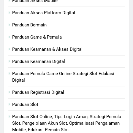
Panduan Akses Mobile
Panduan Akses Platform Digital
Panduan Bermain
Panduan Game & Pemula
Panduan Keamanan & Akses Digital
Panduan Keamanan Digital
Panduan Pemula Game Online Strategi Slot Edukasi
Digital
Panduan Registrasi Digital
Panduan Slot
Panduan Slot Online, Tips Login Aman, Strategi Pemula
Slot, Pengelolaan Akun Slot, Optimalisasi Pengalaman
Mobile, Edukasi Pemain Slot