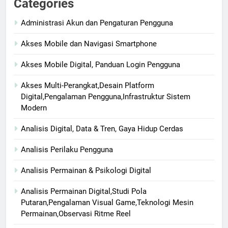
Categories
Administrasi Akun dan Pengaturan Pengguna
Akses Mobile dan Navigasi Smartphone
Akses Mobile Digital, Panduan Login Pengguna
Akses Multi-Perangkat,Desain Platform
Digital,Pengalaman Pengguna,Infrastruktur Sistem
Modern
Analisis Digital, Data & Tren, Gaya Hidup Cerdas
Analisis Perilaku Pengguna
Analisis Permainan & Psikologi Digital
Analisis Permainan Digital,Studi Pola
Putaran,Pengalaman Visual Game,Teknologi Mesin
Permainan,Observasi Ritme Reel