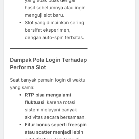
yang tidak puas dengan
hasil sebelumnya atau ingin
menguji slot baru.
Slot yang dimainkan sering
bersifat eksperimen,
dengan auto-spin terbatas.
Dampak Pola Login Terhadap
Performa Slot
Saat banyak pemain login di waktu
yang sama:
RTP bisa mengalami
fluktuasi
, karena rotasi
sistem melayani banyak
aktivitas secara bersamaan.
Fitur bonus seperti freespin
atau scatter menjadi lebih