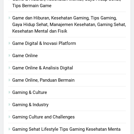
Tips Bermain Game
Game dan Hiburan, Kesehatan Gaming, Tips Gaming,
Gaya Hidup Sehat, Manajemen Kesehatan, Gaming Sehat,
Kesehatan Mental dan Fisik
Game Digital & Inovasi Platform
Game Online
Game Online & Analisis Digital
Game Online, Panduan Bermain
Gaming & Culture
Gaming & Industry
Gaming Culture and Challenges
Gaming Sehat Lifestyle Tips Gaming Kesehatan Menta