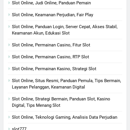
Slot Online, Judi Online, Panduan Pemain
Slot Online, Keamanan Perjudian, Fair Play
Slot Online, Panduan Login, Server Cepat, Akses Stabil,
Keamanan Akun, Edukasi Slot
Slot Online, Permainan Casino, Fitur Slot
Slot Online, Permainan Casino, RTP Slot
Slot Online, Permainan Kasino, Strategi Slot
Slot Online, Situs Resmi, Panduan Pemula, Tips Bermain,
Layanan Pelanggan, Keamanan Digital
Slot Online, Strategi Bermain, Panduan Slot, Kasino
Digital, Tips Menang Slot
Slot Online, Teknologi Gaming, Analisis Data Perjudian
slot777