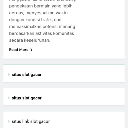
pendekatan bermain yang lebih
cerdas, menyesuaikan waktu
dengan kondisi trafik, dan
memaksimalkan potensi menang
berdasarkan aktivitas komunitas
secara keseluruhan.
Read More
situs slot gacor
situs slot gacor
situs link slot gacor