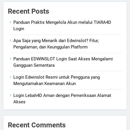
Recent Posts
Panduan Praktis Mengelola Akun melalui TIARA4D
Login
Apa Saja yang Menarik dari Edwinslot? Fitur,
Pengalaman, dan Keunggulan Platform
Panduan EDWINSLOT Login Saat Akses Mengalami
Gangguan Sementara
Login Edwinslot Resmi untuk Pengguna yang
Mengutamakan Keamanan Akun
Login Lebah4D Aman dengan Pemeriksaan Alamat
Akses
Recent Comments