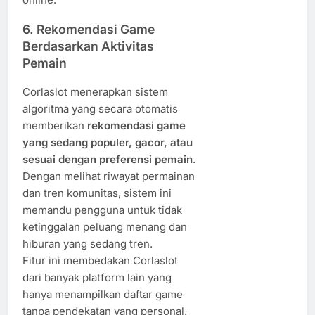
6. Rekomendasi Game
Berdasarkan Aktivitas
Pemain
Corlaslot menerapkan sistem
algoritma yang secara otomatis
memberikan
rekomendasi game
yang sedang populer, gacor, atau
sesuai dengan preferensi pemain
.
Dengan melihat riwayat permainan
dan tren komunitas, sistem ini
memandu pengguna untuk tidak
ketinggalan peluang menang dan
hiburan yang sedang tren.
Fitur ini membedakan Corlaslot
dari banyak platform lain yang
hanya menampilkan daftar game
tanpa pendekatan yang personal.