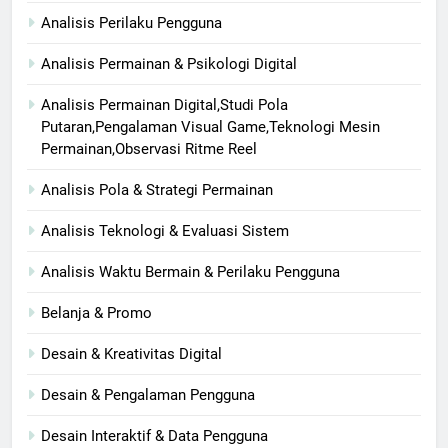
Analisis Perilaku Pengguna
Analisis Permainan & Psikologi Digital
Analisis Permainan Digital,Studi Pola
Putaran,Pengalaman Visual Game,Teknologi Mesin
Permainan,Observasi Ritme Reel
Analisis Pola & Strategi Permainan
Analisis Teknologi & Evaluasi Sistem
Analisis Waktu Bermain & Perilaku Pengguna
Belanja & Promo
Desain & Kreativitas Digital
Desain & Pengalaman Pengguna
Desain Interaktif & Data Pengguna