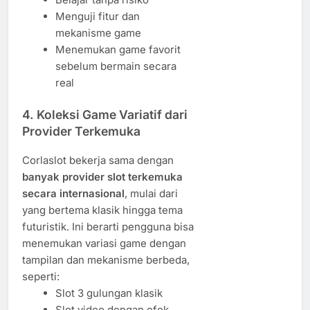
Menguji fitur dan
mekanisme game
Menemukan game favorit
sebelum bermain secara
real
4. Koleksi Game Variatif dari
Provider Terkemuka
Corlaslot bekerja sama dengan
banyak provider slot terkemuka
secara internasional
, mulai dari
yang bertema klasik hingga tema
futuristik. Ini berarti pengguna bisa
menemukan variasi game dengan
tampilan dan mekanisme berbeda,
seperti:
Slot 3 gulungan klasik
Slot video dengan efek