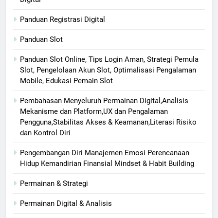
Panduan Registrasi Digital
Panduan Slot
Panduan Slot Online, Tips Login Aman, Strategi Pemula
Slot, Pengelolaan Akun Slot, Optimalisasi Pengalaman
Mobile, Edukasi Pemain Slot
Pembahasan Menyeluruh Permainan Digital,Analisis
Mekanisme dan Platform,UX dan Pengalaman
Pengguna,Stabilitas Akses & Keamanan,Literasi Risiko
dan Kontrol Diri
Pengembangan Diri Manajemen Emosi Perencanaan
Hidup Kemandirian Finansial Mindset & Habit Building
Permainan & Strategi
Permainan Digital & Analisis