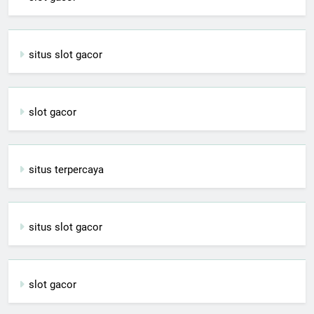
situs slot gacor
slot gacor
situs terpercaya
situs slot gacor
slot gacor