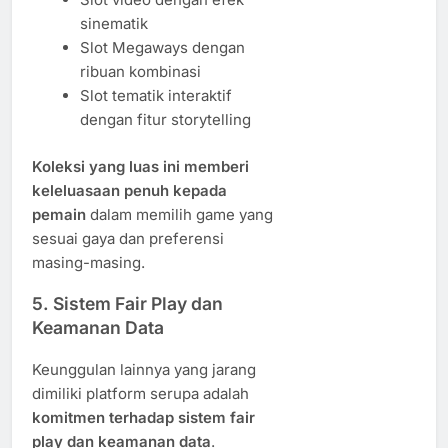
sinematik
Slot Megaways dengan
ribuan kombinasi
Slot tematik interaktif
dengan fitur storytelling
Koleksi yang luas ini memberi
keleluasaan penuh kepada
pemain
dalam memilih game yang
sesuai gaya dan preferensi
masing-masing.
5. Sistem Fair Play dan
Keamanan Data
Keunggulan lainnya yang jarang
dimiliki platform serupa adalah
komitmen terhadap sistem fair
play dan keamanan data
.