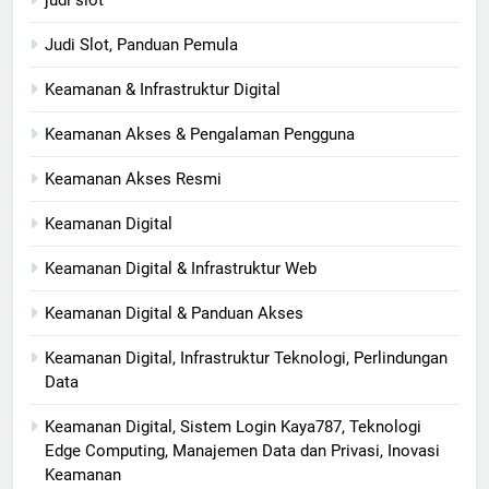
judi slot
Judi Slot, Panduan Pemula
Keamanan & Infrastruktur Digital
Keamanan Akses & Pengalaman Pengguna
Keamanan Akses Resmi
Keamanan Digital
Keamanan Digital & Infrastruktur Web
Keamanan Digital & Panduan Akses
Keamanan Digital, Infrastruktur Teknologi, Perlindungan
Data
Keamanan Digital, Sistem Login Kaya787, Teknologi
Edge Computing, Manajemen Data dan Privasi, Inovasi
Keamanan