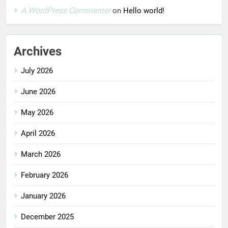
A WordPress Commenter
on
Hello world!
Archives
July 2026
June 2026
May 2026
April 2026
March 2026
February 2026
January 2026
December 2025