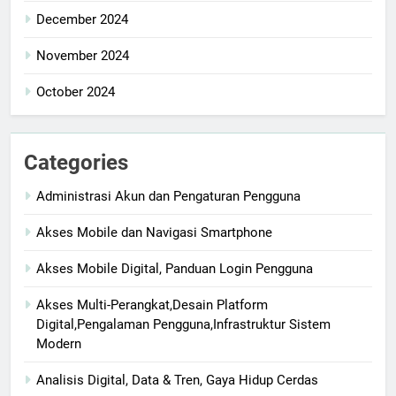
December 2024
November 2024
October 2024
Categories
Administrasi Akun dan Pengaturan Pengguna
Akses Mobile dan Navigasi Smartphone
Akses Mobile Digital, Panduan Login Pengguna
Akses Multi-Perangkat,Desain Platform
Digital,Pengalaman Pengguna,Infrastruktur Sistem
Modern
Analisis Digital, Data & Tren, Gaya Hidup Cerdas