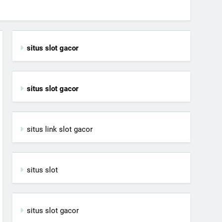
situs slot gacor
situs slot gacor
situs link slot gacor
situs slot
situs slot gacor