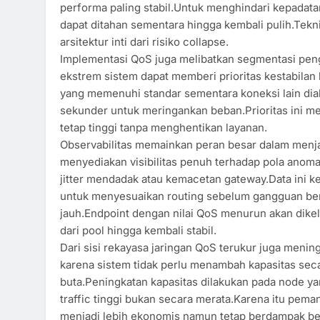
performa paling stabil.Untuk menghindari kepadata
dapat ditahan sementara hingga kembali pulih.Tekni
arsitektur inti dari risiko collapse.
Implementasi QoS juga melibatkan segmentasi pen
ekstrem sistem dapat memberi prioritas kestabilan 
yang memenuhi standar sementara koneksi lain dia
sekunder untuk meringankan beban.Prioritas ini me
tetap tinggi tanpa menghentikan layanan.
Observabilitas memainkan peran besar dalam menj
menyediakan visibilitas penuh terhadap pola anoma
jitter mendadak atau kemacetan gateway.Data ini 
untuk menyesuaikan routing sebelum gangguan be
jauh.Endpoint dengan nilai QoS menurun akan dike
dari pool hingga kembali stabil.
Dari sisi rekayasa jaringan QoS terukur juga mening
karena sistem tidak perlu menambah kapasitas se
buta.Peningkatan kapasitas dilakukan pada node ya
traffic tinggi bukan secara merata.Karena itu pem
menjadi lebih ekonomis namun tetap berdampak b