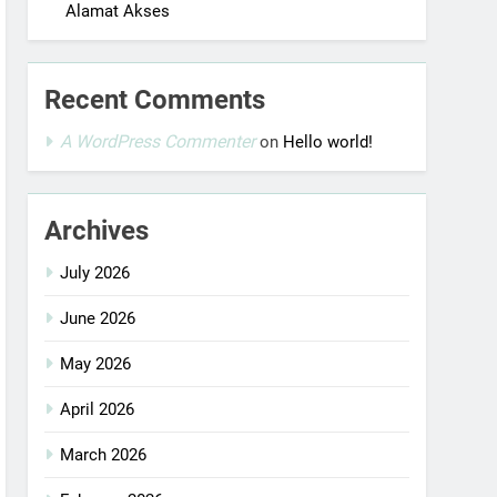
Alamat Akses
Recent Comments
A WordPress Commenter
on
Hello world!
Archives
July 2026
June 2026
May 2026
April 2026
March 2026