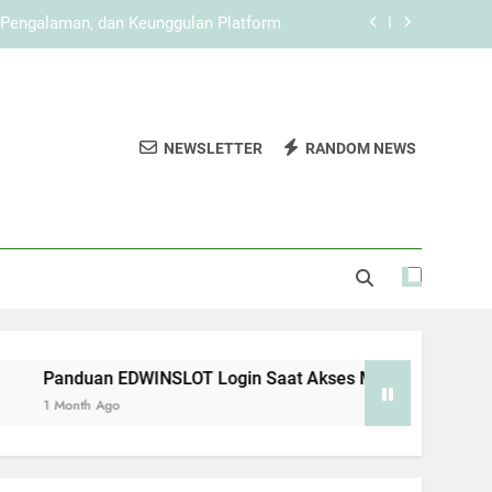
, Pengalaman, dan Keunggulan Platform
kses Mengalami Gangguan Sementara
na yang Mengutamakan Keamanan Akun
NEWSLETTER
RANDOM NEWS
Mengelola Akun melalui TIARA4D Login
, Pengalaman, dan Keunggulan Platform
ible.
kses Mengalami Gangguan Sementara
na yang Mengutamakan Keamanan Akun
an EDWINSLOT Login Saat Akses Mengalami Gangguan Semen
 Ago