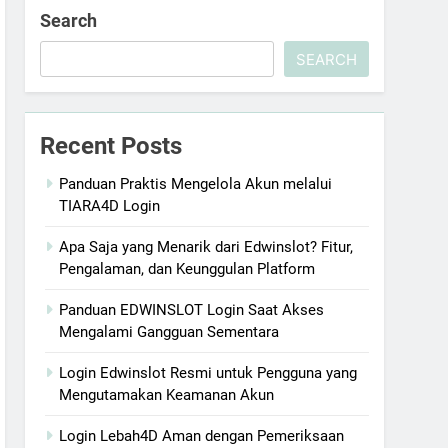
Search
SEARCH
Recent Posts
Panduan Praktis Mengelola Akun melalui
TIARA4D Login
Apa Saja yang Menarik dari Edwinslot? Fitur,
Pengalaman, dan Keunggulan Platform
Panduan EDWINSLOT Login Saat Akses
Mengalami Gangguan Sementara
Login Edwinslot Resmi untuk Pengguna yang
Mengutamakan Keamanan Akun
Login Lebah4D Aman dengan Pemeriksaan