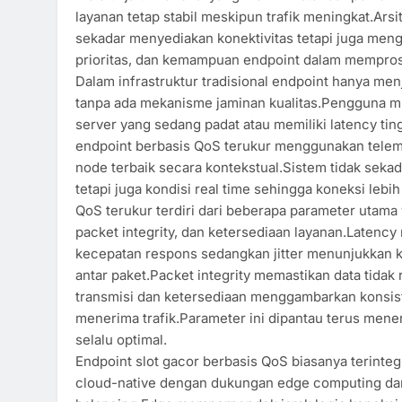
layanan tetap stabil meskipun trafik meningkat.Arsit
sekadar menyediakan konektivitas tetapi juga mengu
prioritas, dan kemampuan endpoint dalam mempros
Dalam infrastruktur tradisional endpoint hanya men
tanpa ada mekanisme jaminan kualitas.Pengguna m
server yang sedang padat atau memiliki latency tin
endpoint berbasis QoS terukur menggunakan telem
node terbaik secara kontekstual.Sistem tidak sekad
tetapi juga kondisi real time sehingga koneksi lebih
QoS terukur terdiri dari beberapa parameter utama ya
packet integrity, dan ketersediaan layanan.Latenc
kecepatan respons sedangkan jitter menunjukkan k
antar paket.Packet integrity memastikan data tidak
transmisi dan ketersediaan menggambarkan konsis
menerima trafik.Parameter ini dipantau terus mene
selalu optimal.
Endpoint slot gacor berbasis QoS biasanya terinteg
cloud-native dengan dukungan edge computing dan