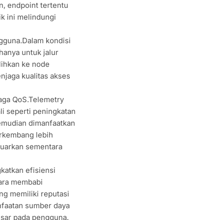
n, endpoint tertentu
k ini melindungi
gguna.Dalam kondisi
hanya untuk jalur
lihkan ke node
njaga kualitas akses
aga QoS.Telemetry
li seperti peningkatan
kemudian dimanfaatkan
rkembang lebih
luarkan sementara
katkan efisiensi
cara membabi
ng memiliki reputasi
anfaatan sumber daya
esar pada pengguna.