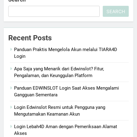
SEARCH
Recent Posts
Panduan Praktis Mengelola Akun melalui TIARA4D
Login
Apa Saja yang Menarik dari Edwinslot? Fitur,
Pengalaman, dan Keunggulan Platform
Panduan EDWINSLOT Login Saat Akses Mengalami
Gangguan Sementara
Login Edwinslot Resmi untuk Pengguna yang
Mengutamakan Keamanan Akun
Login Lebah4D Aman dengan Pemeriksaan Alamat
Akses