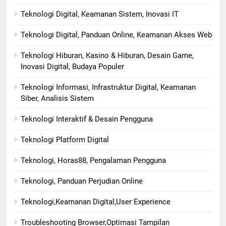
Teknologi Digital, Keamanan Sistem, Inovasi IT
Teknologi Digital, Panduan Online, Keamanan Akses Web
Teknologi Hiburan, Kasino & Hiburan, Desain Game,
Inovasi Digital, Budaya Populer
Teknologi Informasi, Infrastruktur Digital, Keamanan
Siber, Analisis Sistem
Teknologi Interaktif & Desain Pengguna
Teknologi Platform Digital
Teknologi, Horas88, Pengalaman Pengguna
Teknologi, Panduan Perjudian Online
Teknologi,Keamanan Digital,User Experience
Troubleshooting Browser,Optimasi Tampilan