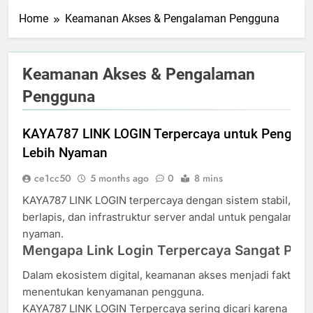
Home
Keamanan Akses & Pengalaman Pengguna
Keamanan Akses & Pengalaman
Pengguna
KAYA787 LINK LOGIN Terpercaya untuk Pengal
Lebih Nyaman
ce1cc50
5 months ago
0
8 mins
KAYA787 LINK LOGIN terpercaya dengan sistem stabil, ke
berlapis, dan infrastruktur server andal untuk pengalaman
nyaman.
Mengapa Link Login Terpercaya Sangat Pent
Dalam ekosistem digital, keamanan akses menjadi faktor 
menentukan kenyamanan pengguna.
KAYA787 LINK LOGIN Terpercaya sering dicari karena pen