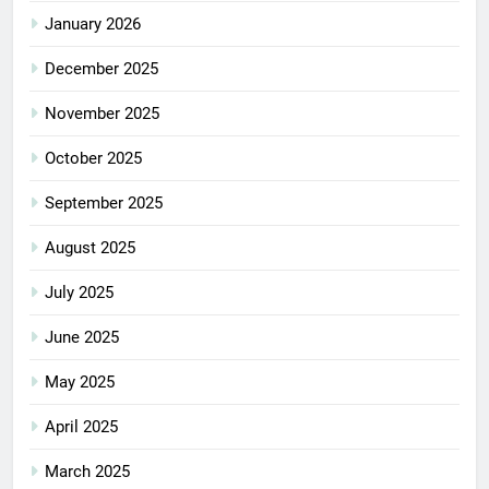
January 2026
December 2025
November 2025
October 2025
September 2025
August 2025
July 2025
June 2025
May 2025
April 2025
March 2025