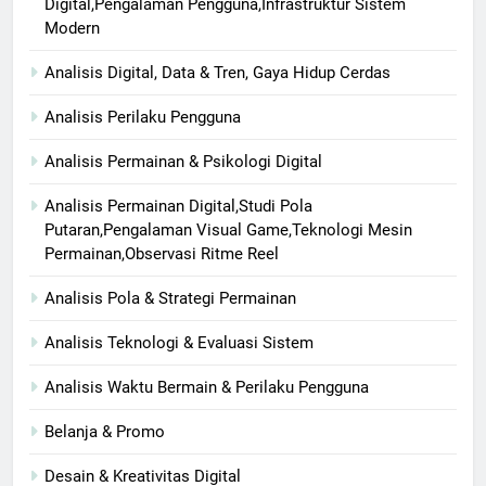
Digital,Pengalaman Pengguna,Infrastruktur Sistem
Modern
Analisis Digital, Data & Tren, Gaya Hidup Cerdas
Analisis Perilaku Pengguna
Analisis Permainan & Psikologi Digital
Analisis Permainan Digital,Studi Pola
Putaran,Pengalaman Visual Game,Teknologi Mesin
Permainan,Observasi Ritme Reel
Analisis Pola & Strategi Permainan
Analisis Teknologi & Evaluasi Sistem
Analisis Waktu Bermain & Perilaku Pengguna
Belanja & Promo
Desain & Kreativitas Digital