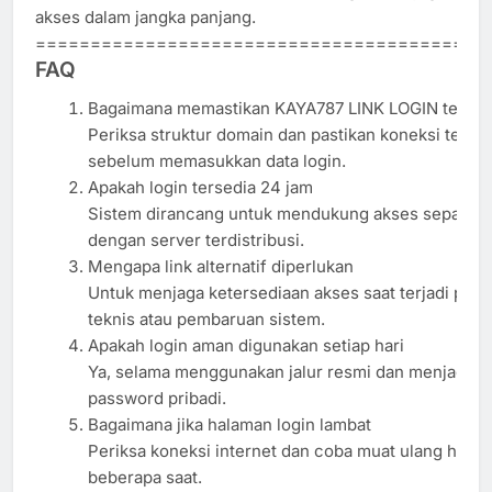
akses dalam jangka panjang.
=========================================
FAQ
Bagaimana memastikan KAYA787 LINK LOGIN terper
Periksa struktur domain dan pastikan koneksi terenk
sebelum memasukkan data login.
Apakah login tersedia 24 jam
Sistem dirancang untuk mendukung akses sepanja
dengan server terdistribusi.
Mengapa link alternatif diperlukan
Untuk menjaga ketersediaan akses saat terjadi pen
teknis atau pembaruan sistem.
Apakah login aman digunakan setiap hari
Ya, selama menggunakan jalur resmi dan menjaga 
password pribadi.
Bagaimana jika halaman login lambat
Periksa koneksi internet dan coba muat ulang halam
beberapa saat.