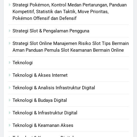
Strategi Pokémon, Kontrol Medan Pertarungan, Panduan
Kompetitif, Statistik dan Taktik, Move Prioritas,
Pokémon Offensif dan Defensif
Strategi Slot & Pengalaman Pengguna
Strategi Slot Online Manajemen Risiko Slot Tips Bermain
Aman Panduan Pemula Slot Keamanan Bermain Online
Teknologi
Teknologi & Akses Internet
Teknologi & Analisis Infrastruktur Digital
Teknologi & Budaya Digital
Teknologi & Infrastruktur Digital
Teknologi & Keamanan Akses