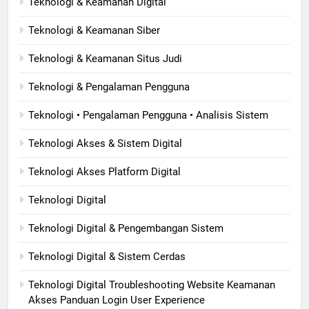
Teknologi & Keamanan Digital
Teknologi & Keamanan Siber
Teknologi & Keamanan Situs Judi
Teknologi & Pengalaman Pengguna
Teknologi • Pengalaman Pengguna • Analisis Sistem
Teknologi Akses & Sistem Digital
Teknologi Akses Platform Digital
Teknologi Digital
Teknologi Digital & Pengembangan Sistem
Teknologi Digital & Sistem Cerdas
Teknologi Digital Troubleshooting Website Keamanan
Akses Panduan Login User Experience