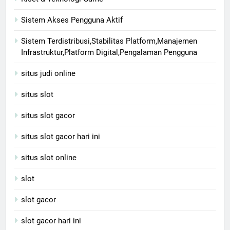
Sistem Akses Pengguna Aktif
Sistem Terdistribusi,Stabilitas Platform,Manajemen
Infrastruktur,Platform Digital,Pengalaman Pengguna
situs judi online
situs slot
situs slot gacor
situs slot gacor hari ini
situs slot online
slot
slot gacor
slot gacor hari ini