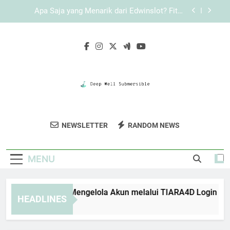
Skip
Panduan EDWINSLOT Login Saat Akses
to
Mengalami Gangguan Sementara
content
Login Edwinslot Resmi untuk Pengguna yang
Mengutamakan Keamanan Akun
Panduan Praktis Mengelola Akun melalui
TIARA4D Login
Apa Saja yang Menarik dari Edwinslot? Fitur,
Pengalaman, dan Keunggulan Platform
Panduan EDWINSLOT Login Saat Akses
Mengalami Gangguan Sementara
Deep Well
Dapatkan Layanan Pengeboran Sumur
Login Edwinslot Resmi untuk Pengguna yang
NEWSLETTER
RANDOM NEWS
Submersible
Mengutamakan Keamanan Akun
Berkualitas Dari Deep Well Submersible.
MENU
nduan Praktis Mengelola Akun melalui TIARA4D Login
HEADLINES
Weeks Ago