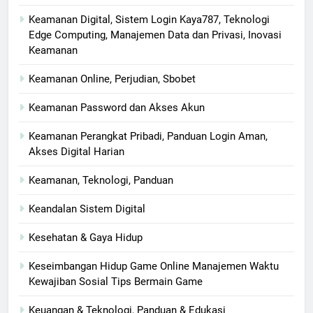
Keamanan Digital, Sistem Login Kaya787, Teknologi
Edge Computing, Manajemen Data dan Privasi, Inovasi
Keamanan
Keamanan Online, Perjudian, Sbobet
Keamanan Password dan Akses Akun
Keamanan Perangkat Pribadi, Panduan Login Aman,
Akses Digital Harian
Keamanan, Teknologi, Panduan
Keandalan Sistem Digital
Kesehatan & Gaya Hidup
Keseimbangan Hidup Game Online Manajemen Waktu
Kewajiban Sosial Tips Bermain Game
Keuangan & Teknologi, Panduan & Edukasi