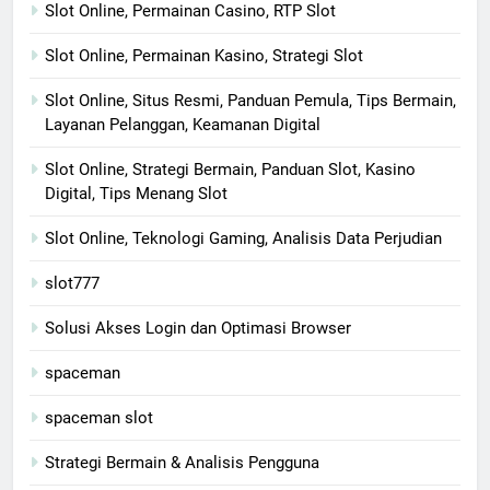
Slot Online, Permainan Casino, RTP Slot
Slot Online, Permainan Kasino, Strategi Slot
Slot Online, Situs Resmi, Panduan Pemula, Tips Bermain,
Layanan Pelanggan, Keamanan Digital
Slot Online, Strategi Bermain, Panduan Slot, Kasino
Digital, Tips Menang Slot
Slot Online, Teknologi Gaming, Analisis Data Perjudian
slot777
Solusi Akses Login dan Optimasi Browser
spaceman
spaceman slot
Strategi Bermain & Analisis Pengguna