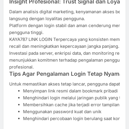
Insight Profesional: Trust Signal dan Loyalita
Dalam analisis digital marketing, kenyamanan akses berkor
langsung dengan loyalitas pengguna.
Platform dengan login stabil dan aman cenderung memiliki
pengguna tinggi.
KAYA787 LINK LOGIN Terpercaya yang konsisten memperk
recall dan meningkatkan kepercayaan jangka panjang.
Investasi pada server, enkripsi data, dan monitoring real-t
menunjukkan komitmen terhadap pengalaman pengguna y
profesional.
Tips Agar Pengalaman Login Tetap Nyaman
Untuk memastikan akses tetap lancar, pengguna dapat:
Menyimpan link resmi dalam bookmark pribadi
Menghindari login melalui jaringan publik yang tida
Membersihkan cache jika terjadi error tampilan
Menggunakan password kuat dan unik
Menghindari percobaan login berulang saat koneksi