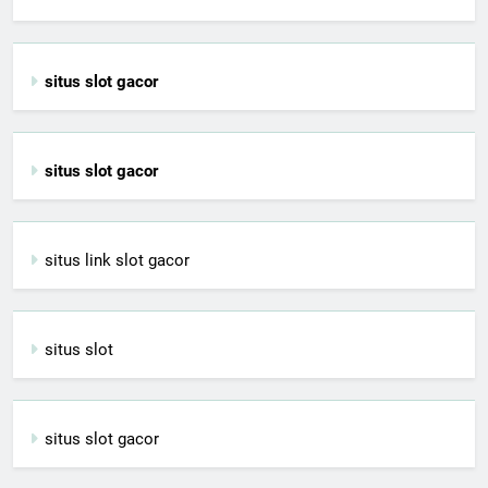
situs slot gacor
situs slot gacor
situs link slot gacor
situs slot
situs slot gacor