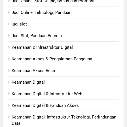
Judi Online, Slot Online, Bonus dan Promosi
Judi Online, Teknologi, Panduan
judi slot
Judi Slot, Panduan Pemula
Keamanan & Infrastruktur Digital
Keamanan Akses & Pengalaman Pengguna
Keamanan Akses Resmi
Keamanan Digital
Keamanan Digital & Infrastruktur Web
Keamanan Digital & Panduan Akses
Keamanan Digital, Infrastruktur Teknologi, Perlindungan
Data