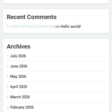
Recent Comments
A WordPress Commenter
on
Hello world!
Archives
July 2026
June 2026
May 2026
April 2026
March 2026
February 2026