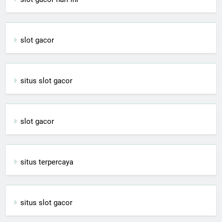
slot gacor
situs slot gacor
slot gacor
situs terpercaya
situs slot gacor