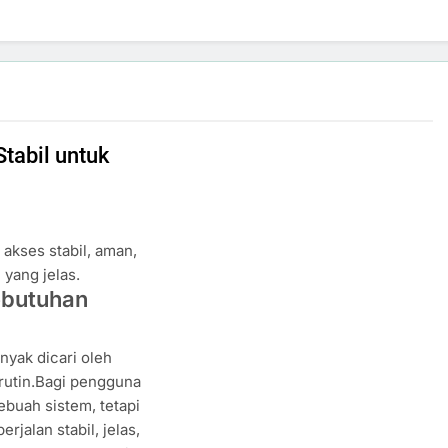
tabil untuk
kses stabil, aman,
 yang jelas.
ebutuhan
nyak dicari oleh
rutin.Bagi pengguna
ebuah sistem, tetapi
jalan stabil, jelas,