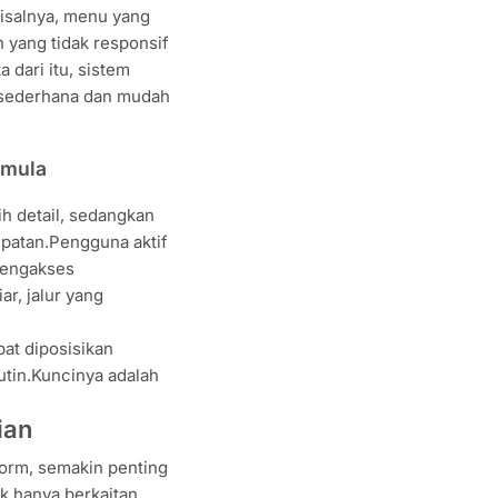
Misalnya, menu yang
an yang tidak responsif
 dari itu, sistem
g sederhana dan mudah
emula
 detail, sedangkan
patan.Pengguna aktif
 mengakses
r, jalur yang
at diposisikan
utin.Kuncinya adalah
ian
orm, semakin penting
k hanya berkaitan