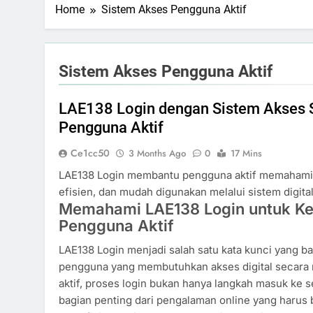
Home
Sistem Akses Pengguna Aktif
Sistem Akses Pengguna Aktif
LAE138 Login dengan Sistem Akses S
Pengguna Aktif
Ce1cc50
3 Months Ago
0
17 Mins
LAE138 Login membantu pengguna aktif memahami a
efisien, dan mudah digunakan melalui sistem digital
Memahami LAE138 Login untuk K
Pengguna Aktif
LAE138 Login menjadi salah satu kata kunci yang ba
pengguna yang membutuhkan akses digital secara 
aktif, proses login bukan hanya langkah masuk ke s
bagian penting dari pengalaman online yang harus ber