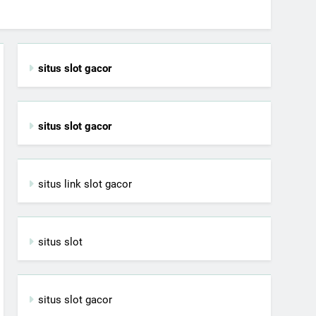
situs slot gacor
situs slot gacor
situs link slot gacor
situs slot
situs slot gacor