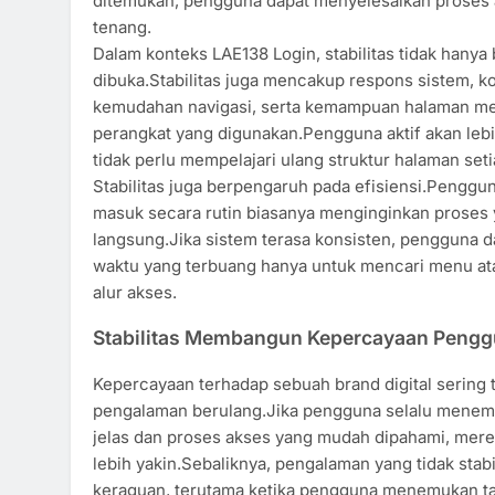
ditemukan, pengguna dapat menyelesaikan proses 
tenang.
Dalam konteks LAE138 Login, stabilitas tidak hanya
dibuka.Stabilitas juga mencakup respons sistem, ko
kemudahan navigasi, serta kemampuan halaman m
perangkat yang digunakan.Pengguna aktif akan leb
tidak perlu mempelajari ulang struktur halaman set
Stabilitas juga berpengaruh pada efisiensi.Penggun
masuk secara rutin biasanya menginginkan proses 
langsung.Jika sistem terasa konsisten, pengguna 
waktu yang terbuang hanya untuk mencari menu a
alur akses.
Stabilitas Membangun Kepercayaan Peng
Kepercayaan terhadap sebuah brand digital sering 
pengalaman berulang.Jika pengguna selalu menem
jelas dan proses akses yang mudah dipahami, mer
lebih yakin.Sebaliknya, pengalaman yang tidak sta
keraguan, terutama ketika pengguna menemukan t