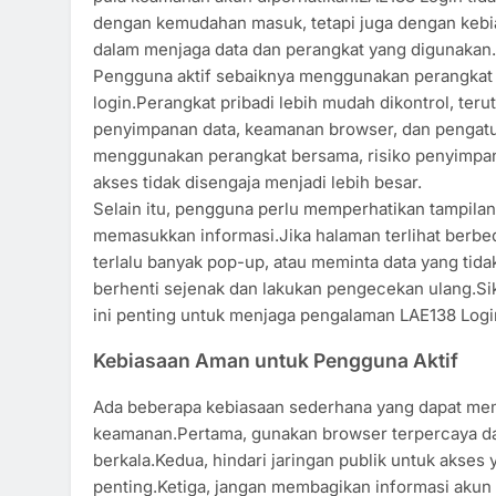
dengan kemudahan masuk, tetapi juga dengan keb
dalam menjaga data dan perangkat yang digunakan.
Pengguna aktif sebaiknya menggunakan perangkat 
login.Perangkat pribadi lebih mudah dikontrol, terut
penyimpanan data, keamanan browser, dan pengatur
menggunakan perangkat bersama, risiko penyimpan
akses tidak disengaja menjadi lebih besar.
Selain itu, pengguna perlu memperhatikan tampila
memasukkan informasi.Jika halaman terlihat berbe
terlalu banyak pop-up, atau meminta data yang tida
berhenti sejenak dan lakukan pengecekan ulang.Sika
ini penting untuk menjaga pengalaman LAE138 Logi
Kebiasaan Aman untuk Pengguna Aktif
Ada beberapa kebiasaan sederhana yang dapat m
keamanan.Pertama, gunakan browser terpercaya da
berkala.Kedua, hindari jaringan publik untuk akses
penting.Ketiga, jangan membagikan informasi akun