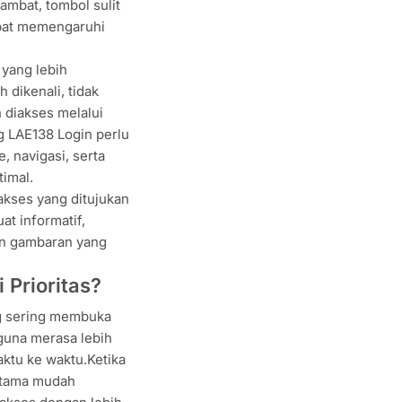
ambat, tombol sulit
pat memengaruhi
 yang lebih
dikenali, tidak
diakses melalui
g LAE138 Login perlu
, navigasi, serta
imal.
akses yang ditujukan
t informatif,
an gambaran yang
 Prioritas?
ng sering membuka
guna merasa lebih
aktu ke waktu.Ketika
 utama mudah