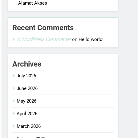
Alamat Akses
Recent Comments
A WordPress Commenter
on
Hello world!
Archives
July 2026
June 2026
May 2026
April 2026
March 2026