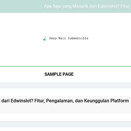
Apa Saja yang Menarik dari Edwinslot? Fitur
Panduan EDWINSLOT Login Saat A
Login Edwinslot Resmi untuk Penggu
Panduan Praktis 
p Well Submersible
Apa Saja yang Menarik dari Edwinslot? Fitur
Layanan Pengeboran Sumur Berkualitas Dari Deep Well Submers
Panduan EDWINSLOT Login Saat A
SAMPLE PAGE
Login Edwinslot Resmi untuk Penggu
lot? Fitur, Pengalaman, dan Keunggulan Platform
Pandu
1 Month