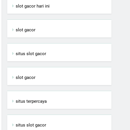
slot gacor hari ini
slot gacor
situs slot gacor
slot gacor
situs terpercaya
situs slot gacor