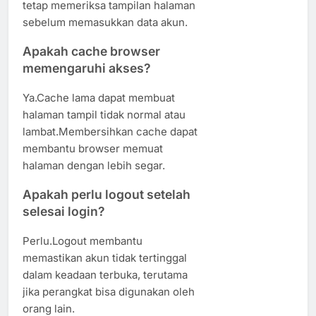
tetap memeriksa tampilan halaman
sebelum memasukkan data akun.
Apakah cache browser
memengaruhi akses?
Ya.Cache lama dapat membuat
halaman tampil tidak normal atau
lambat.Membersihkan cache dapat
membantu browser memuat
halaman dengan lebih segar.
Apakah perlu logout setelah
selesai login?
Perlu.Logout membantu
memastikan akun tidak tertinggal
dalam keadaan terbuka, terutama
jika perangkat bisa digunakan oleh
orang lain.