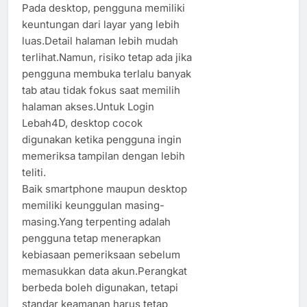
Pada desktop, pengguna memiliki
keuntungan dari layar yang lebih
luas.Detail halaman lebih mudah
terlihat.Namun, risiko tetap ada jika
pengguna membuka terlalu banyak
tab atau tidak fokus saat memilih
halaman akses.Untuk Login
Lebah4D, desktop cocok
digunakan ketika pengguna ingin
memeriksa tampilan dengan lebih
teliti.
Baik smartphone maupun desktop
memiliki keunggulan masing-
masing.Yang terpenting adalah
pengguna tetap menerapkan
kebiasaan pemeriksaan sebelum
memasukkan data akun.Perangkat
berbeda boleh digunakan, tetapi
standar keamanan harus tetap