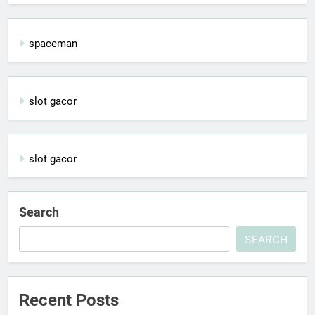
spaceman
slot gacor
slot gacor
Search
SEARCH
Recent Posts