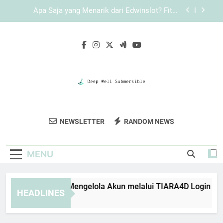
Skip
Panduan EDWINSLOT Login Saat Akses
to
Mengalami Gangguan Sementara
content
Login Edwinslot Resmi untuk Pengguna yang
Mengutamakan Keamanan Akun
Panduan Praktis Mengelola Akun melalui
TIARA4D Login
Apa Saja yang Menarik dari Edwinslot? Fitur,
Pengalaman, dan Keunggulan Platform
Panduan EDWINSLOT Login Saat Akses
Mengalami Gangguan Sementara
Deep Well
Dapatkan Layanan Pengeboran Sumur
Login Edwinslot Resmi untuk Pengguna yang
NEWSLETTER
RANDOM NEWS
Submersible
Mengutamakan Keamanan Akun
Berkualitas Dari Deep Well Submersible.
MENU
nduan Praktis Mengelola Akun melalui TIARA4D Login
HEADLINES
Weeks Ago