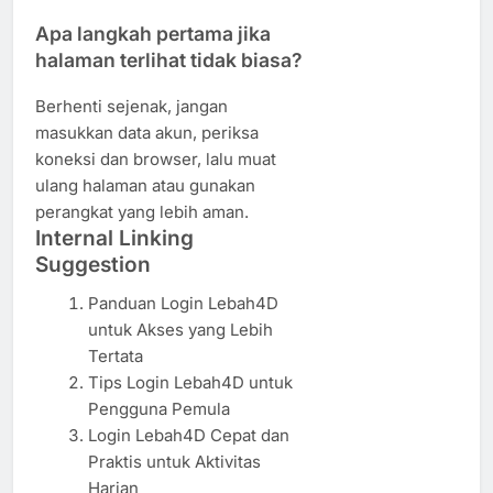
Apa langkah pertama jika
halaman terlihat tidak biasa?
Berhenti sejenak, jangan
masukkan data akun, periksa
koneksi dan browser, lalu muat
ulang halaman atau gunakan
perangkat yang lebih aman.
Internal Linking
Suggestion
Panduan Login Lebah4D
untuk Akses yang Lebih
Tertata
Tips Login Lebah4D untuk
Pengguna Pemula
Login Lebah4D Cepat dan
Praktis untuk Aktivitas
Harian