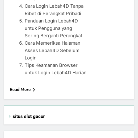
Cara Login Lebah4D Tanpa
Ribet di Perangkat Pribadi
Panduan Login Lebah4D
untuk Pengguna yang
Sering Berganti Perangkat
Cara Memeriksa Halaman
Akses Lebah4D Sebelum
Login
Tips Keamanan Browser
untuk Login Lebah4D Harian
Read More
situs slot gacor