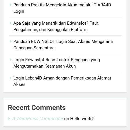
Panduan Praktis Mengelola Akun melalui TIARA4D
Login
Apa Saja yang Menarik dari Edwinslot? Fitur,
Pengalaman, dan Keunggulan Platform
Panduan EDWINSLOT Login Saat Akses Mengalami
Gangguan Sementara
Login Edwinslot Resmi untuk Pengguna yang
Mengutamakan Keamanan Akun
Login Lebah4D Aman dengan Pemeriksaan Alamat
Akses
Recent Comments
A WordPress Commenter
on
Hello world!