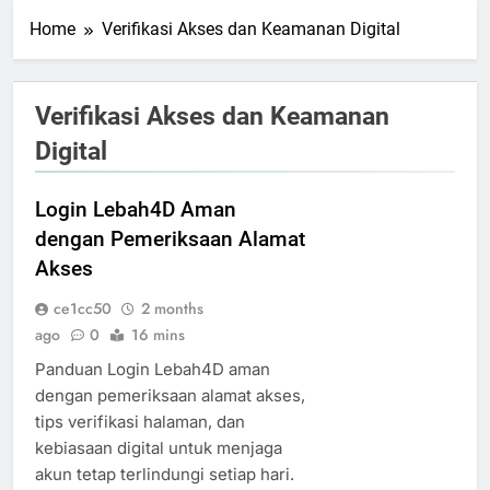
Home
Verifikasi Akses dan Keamanan Digital
Verifikasi Akses dan Keamanan
Digital
Login Lebah4D Aman
dengan Pemeriksaan Alamat
Akses
ce1cc50
2 months
ago
0
16 mins
Panduan Login Lebah4D aman
dengan pemeriksaan alamat akses,
tips verifikasi halaman, dan
kebiasaan digital untuk menjaga
akun tetap terlindungi setiap hari.