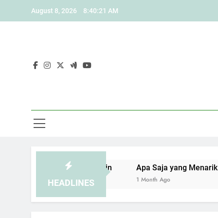
Skip
August 8, 2026
8:40:22 AM
to
content
Dee
Dapatkan 
lalui TIARA4D Login
Apa Saja yang Menarik dari Edwins
1 Month Ago
HEADLINES