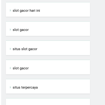
slot gacor hari ini
slot gacor
situs slot gacor
slot gacor
situs terpercaya