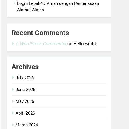
Login Lebah4D Aman dengan Pemeriksaan
Alamat Akses
Recent Comments
A WordPress Commenter
on
Hello world!
Archives
July 2026
June 2026
May 2026
April 2026
March 2026