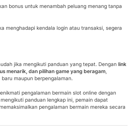
an bonus untuk menambah peluang menang tanpa
ka menghadapi kendala login atau transaksi, segera
mudah jika mengikuti panduan yang tepat. Dengan
link
nus menarik, dan pilihan game yang beragam
,
ain baru maupun berpengalaman.
nikmati pengalaman bermain slot online dengan
engikuti panduan lengkap ini, pemain dapat
 memaksimalkan pengalaman bermain mereka secara