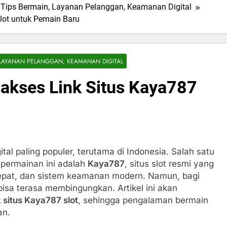
, Tips Bermain, Layanan Pelanggan, Keamanan Digital
ot untuk Pemain Baru
, LAYANAN PELANGGAN, KEAMANAN DIGITAL
kses Link Situs Kaya787
gital paling populer, terutama di Indonesia. Salah satu
 permainan ini adalah
Kaya787
, situs slot resmi yang
cepat, dan sistem keamanan modern. Namun, bagi
isa terasa membingungkan. Artikel ini akan
situs Kaya787 slot
, sehingga pengalaman bermain
an.