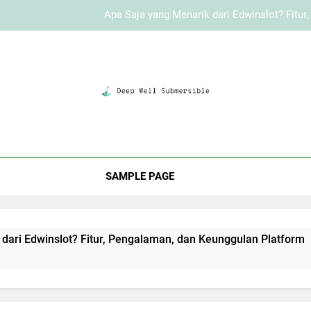
Apa Saja yang Menarik dari Edwinslot? Fitur
Panduan EDWINSLOT Login Saat A
Login Edwinslot Resmi untuk Penggu
Panduan Praktis 
p Well Submersible
Apa Saja yang Menarik dari Edwinslot? Fitur
Layanan Pengeboran Sumur Berkualitas Dari Deep Well Submers
Panduan EDWINSLOT Login Saat A
SAMPLE PAGE
Login Edwinslot Resmi untuk Penggu
lot? Fitur, Pengalaman, dan Keunggulan Platform
Pandu
1 Month