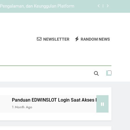
, Pengalaman, dan Keunggulan Platform
kses Mengalami Gangguan Sementara
na yang Mengutamakan Keamanan Akun
NEWSLETTER
RANDOM NEWS
Mengelola Akun melalui TIARA4D Login
, Pengalaman, dan Keunggulan Platform
ible.
kses Mengalami Gangguan Sementara
na yang Mengutamakan Keamanan Akun
an EDWINSLOT Login Saat Akses Mengalami Gangguan Seme
 Ago