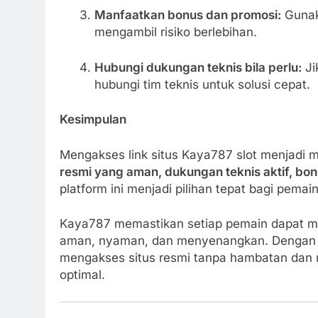
Manfaatkan bonus dan promosi:
Gunak
mengambil risiko berlebihan.
Hubungi dukungan teknis bila perlu:
Ji
hubungi tim teknis untuk solusi cepat.
Kesimpulan
Mengakses link situs Kaya787 slot menjadi 
resmi yang aman, dukungan teknis aktif, bo
platform ini menjadi pilihan tepat bagi pem
Kaya787 memastikan setiap pemain dapat me
aman, nyaman, dan menyenangkan. Dengan m
mengakses situs resmi tanpa hambatan dan
optimal.