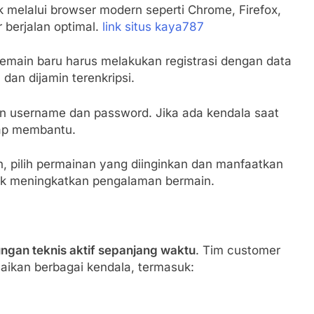
k melalui browser modern seperti Chrome, Firefox,
r berjalan optimal.
link situs kaya787
main baru harus melakukan registrasi dengan data
dan dijamin terenkripsi.
 username dan password. Jika ada kendala saat
iap membantu.
n, pilih permainan yang diinginkan dan manfaatkan
uk meningkatkan pengalaman bermain.
ngan teknis aktif sepanjang waktu
. Tim customer
aikan berbagai kendala, termasuk: