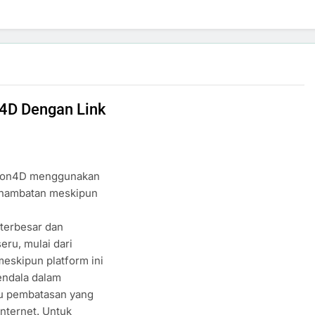
4D Dengan Link
pion4D menggunakan
a hambatan meskipun
 terbesar dan
ru, mulai dari
meskipun platform ini
endala dalam
au pembatasan yang
internet. Untuk