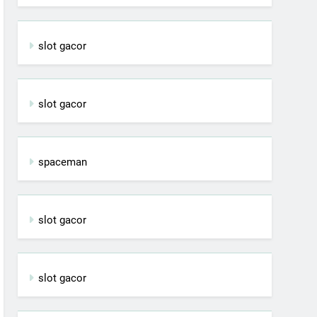
slot gacor
slot gacor
spaceman
slot gacor
slot gacor