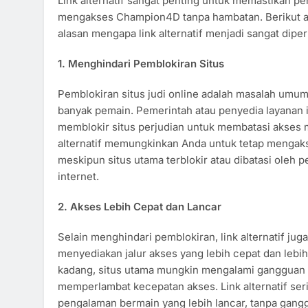
Link alternatif sangat penting untuk memastikan p
mengakses Champion4D tanpa hambatan. Berikut a
alasan mengapa link alternatif menjadi sangat diper
1.
Menghindari Pemblokiran Situs
Pemblokiran situs judi online adalah masalah umum
banyak pemain. Pemerintah atau penyedia layanan in
memblokir situs perjudian untuk membatasi akses m
alternatif memungkinkan Anda untuk tetap menga
meskipun situs utama terblokir atau dibatasi oleh 
internet.
2.
Akses Lebih Cepat dan Lancar
Selain menghindari pemblokiran, link alternatif juga
menyediakan jalur akses yang lebih cepat dan lebih
kadang, situs utama mungkin mengalami gangguan 
memperlambat kecepatan akses. Link alternatif ser
pengalaman bermain yang lebih lancar, tanpa gang