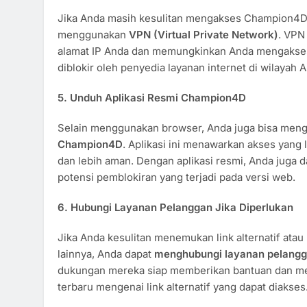
Jika Anda masih kesulitan mengakses Champion4D
menggunakan
VPN (Virtual Private Network)
. VPN
alamat IP Anda dan memungkinkan Anda mengakses
diblokir oleh penyedia layanan internet di wilayah 
5.
Unduh Aplikasi Resmi Champion4D
Selain menggunakan browser, Anda juga bisa me
Champion4D
. Aplikasi ini menawarkan akses yang l
dan lebih aman. Dengan aplikasi resmi, Anda juga 
potensi pemblokiran yang terjadi pada versi web.
6.
Hubungi Layanan Pelanggan Jika Diperlukan
Jika Anda kesulitan menemukan link alternatif ata
lainnya, Anda dapat
menghubungi layanan pelang
dukungan mereka siap memberikan bantuan dan me
terbaru mengenai link alternatif yang dapat diakses