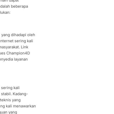
emain dapat
dalah beberapa
lukan:
 yang dihadapi oleh
ternet sering kali
asyarakat. Link
kses Champion4D
penyedia layanan
 sering kali
 stabil. Kadang-
teknis yang
ing kali menawarkan
guan yang