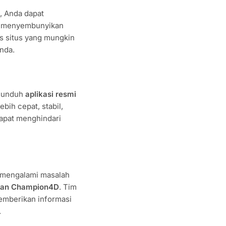
, Anda dapat
 menyembunyikan
 situs yang mungkin
Anda.
ngunduh
aplikasi resmi
ebih cepat, stabil,
dapat menghindari
u mengalami masalah
gan Champion4D
. Tim
mberikan informasi
.