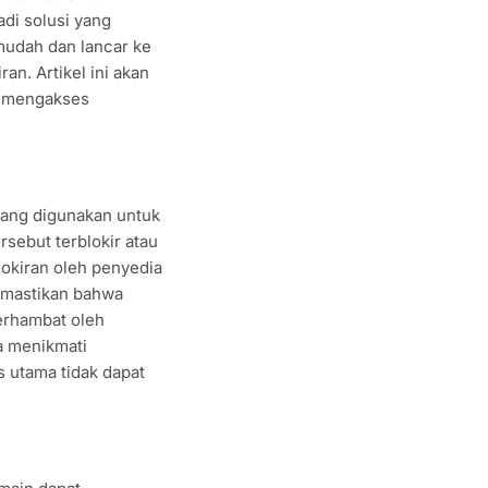
di solusi yang
udah dan lancar ke
an. Artikel ini akan
h mengakses
yang digunakan untuk
sebut terblokir atau
lokiran oleh penyedia
memastikan bahwa
erhambat oleh
a menikmati
s utama tidak dapat