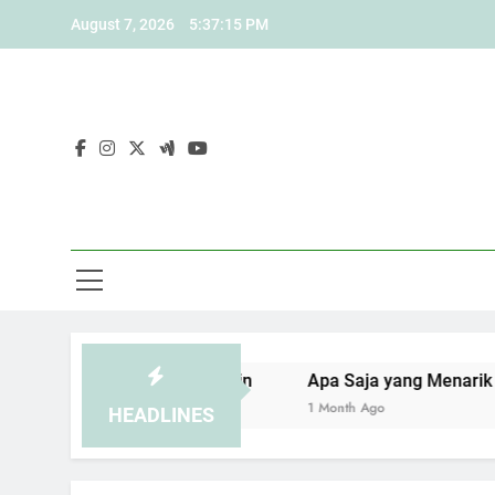
Skip
August 7, 2026
5:37:16 PM
to
content
Dee
Dapatkan 
alui TIARA4D Login
Apa Saja yang Menarik dari Edwinsl
1 Month Ago
HEADLINES