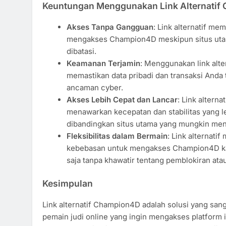
Keuntungan Menggunakan Link Alternati
Akses Tanpa Gangguan
: Link alternatif m
mengakses Champion4D meskipun situs utam
dibatasi.
Keamanan Terjamin
: Menggunakan link alte
memastikan data pribadi dan transaksi Anda 
ancaman cyber.
Akses Lebih Cepat dan Lancar
: Link alternat
menawarkan kecepatan dan stabilitas yang le
dibandingkan situs utama yang mungkin me
Fleksibilitas dalam Bermain
: Link alternati
kebebasan untuk mengakses Champion4D ka
saja tanpa khawatir tentang pemblokiran at
Kesimpulan
Link alternatif Champion4D adalah solusi yang san
pemain judi online yang ingin mengakses platform 