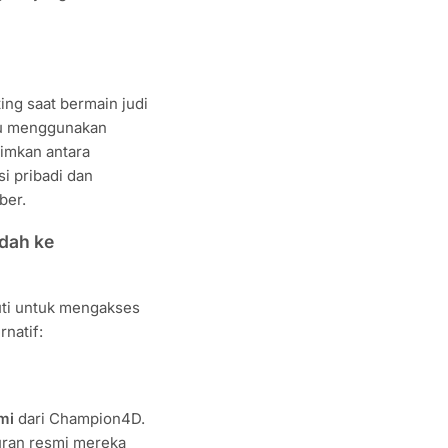
ing saat bermain judi
alu menggunakan
rimkan antara
i pribadi dan
ber.
dah ke
uti untuk mengakses
natif:
smi
dari Champion4D.
luran resmi mereka