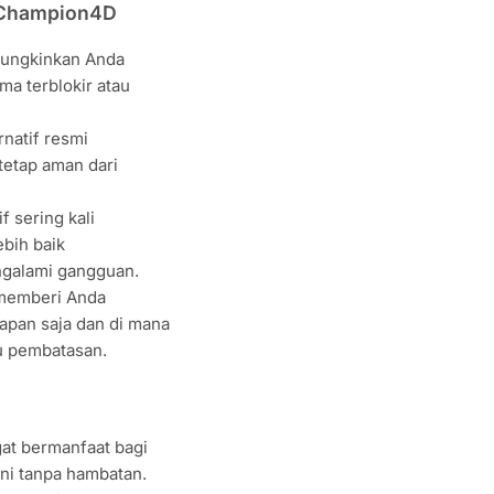
f Champion4D
emungkinkan Anda
a terblokir atau
rnatif resmi
tetap aman dari
if sering kali
bih baik
ngalami gangguan.
f memberi Anda
pan saja dan di mana
au pembatasan.
gat bermanfaat bagi
ini tanpa hambatan.