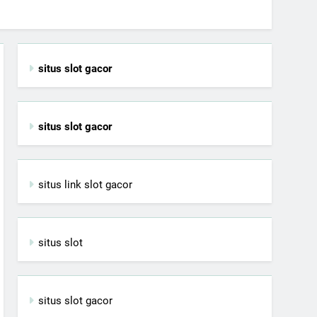
situs slot gacor
situs slot gacor
situs link slot gacor
situs slot
situs slot gacor