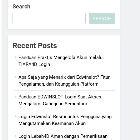
Search
SEARCH
Recent Posts
Panduan Praktis Mengelola Akun melalui
TIARA4D Login
Apa Saja yang Menarik dari Edwinslot? Fitur,
Pengalaman, dan Keunggulan Platform
Panduan EDWINSLOT Login Saat Akses
Mengalami Gangguan Sementara
Login Edwinslot Resmi untuk Pengguna yang
Mengutamakan Keamanan Akun
Login Lebah4D Aman dengan Pemeriksaan