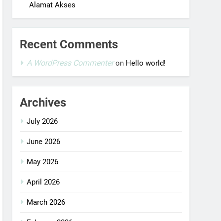
Alamat Akses
Recent Comments
A WordPress Commenter
on
Hello world!
Archives
July 2026
June 2026
May 2026
April 2026
March 2026