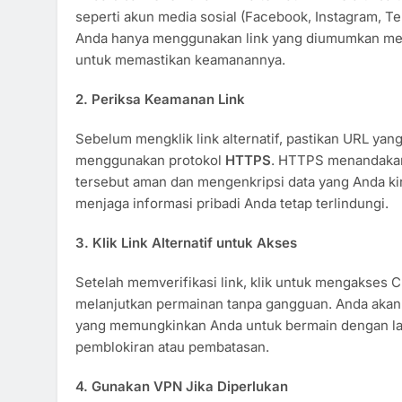
seperti akun media sosial (Facebook, Instagram, Te
Anda hanya menggunakan link yang diumumkan mela
untuk memastikan keamanannya.
2.
Periksa Keamanan Link
Sebelum mengklik link alternatif, pastikan URL yan
menggunakan protokol
HTTPS
. HTTPS menandakan
tersebut aman dan mengenkripsi data yang Anda ki
menjaga informasi pribadi Anda tetap terlindungi.
3.
Klik Link Alternatif untuk Akses
Setelah memverifikasi link, klik untuk mengakses
melanjutkan permainan tanpa gangguan. Anda akan
yang memungkinkan Anda untuk bermain dengan la
pemblokiran atau pembatasan.
4.
Gunakan VPN Jika Diperlukan