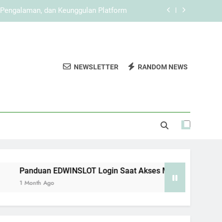
, Pengalaman, dan Keunggulan Platform
kses Mengalami Gangguan Sementara
na yang Mengutamakan Keamanan Akun
NEWSLETTER
RANDOM NEWS
Mengelola Akun melalui TIARA4D Login
, Pengalaman, dan Keunggulan Platform
ible.
kses Mengalami Gangguan Sementara
na yang Mengutamakan Keamanan Akun
an EDWINSLOT Login Saat Akses Mengalami Gangguan Semen
 Ago