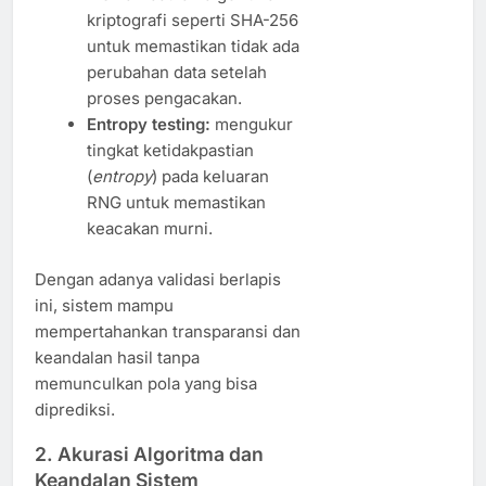
kriptografi seperti SHA-256
untuk memastikan tidak ada
perubahan data setelah
proses pengacakan.
Entropy testing:
mengukur
tingkat ketidakpastian
(
entropy
) pada keluaran
RNG untuk memastikan
keacakan murni.
Dengan adanya validasi berlapis
ini, sistem mampu
mempertahankan transparansi dan
keandalan hasil tanpa
memunculkan pola yang bisa
diprediksi.
2. Akurasi Algoritma dan
Keandalan Sistem