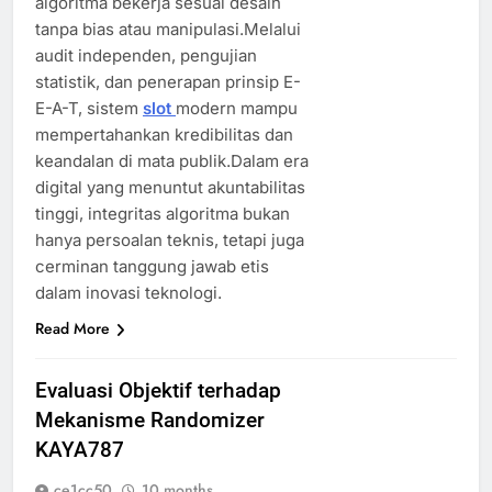
algoritma bekerja sesuai desain
tanpa bias atau manipulasi.Melalui
audit independen, pengujian
statistik, dan penerapan prinsip E-
E-A-T, sistem
slot
modern mampu
mempertahankan kredibilitas dan
keandalan di mata publik.Dalam era
digital yang menuntut akuntabilitas
tinggi, integritas algoritma bukan
hanya persoalan teknis, tetapi juga
cerminan tanggung jawab etis
dalam inovasi teknologi.
Read More
Evaluasi Objektif terhadap
Mekanisme Randomizer
KAYA787
ce1cc50
10 months