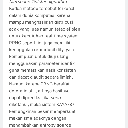
Mersenne Twister algorithm
.
Kedua metode tersebut terkenal
dalam dunia komputasi karena
mampu menghasilkan distribusi
acak yang luas namun tetap efisien
untuk kebutuhan real-time system.
PRNG seperti ini juga memiliki
keunggulan reproducibility, yaitu
kemampuan untuk diuji ulang
menggunakan parameter identik
guna memastikan hasil konsisten
dan dapat diaudit secara ilmiah.
Namun, karena PRNG bersifat
deterministik, artinya hasilnya
dapat diprediksi jika
seed
diketahui, maka sistem KAYA787
kemungkinan besar memperkuat
mekanisme acaknya dengan
menambahkan
entropy source