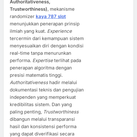
Authoritativeness,
Trustworthiness)
, mekanisme
randomizer
kaya 787 slot
menunjukkan penerapan prinsip
ilmiah yang kuat.
Experience
tercermin dari kemampuan sistem
menyesuaikan diri dengan kondisi
real-time tanpa menurunkan
performa.
Expertise
terlihat pada
penerapan algoritma dengan
presisi matematis tinggi.
Authoritativeness
hadir melalui
dokumentasi teknis dan pengujian
independen yang memperkuat
kredibilitas sistem. Dan yang
paling penting,
Trustworthiness
dibangun melalui transparansi
hasil dan konsistensi performa
yang dapat diverifikasi secara