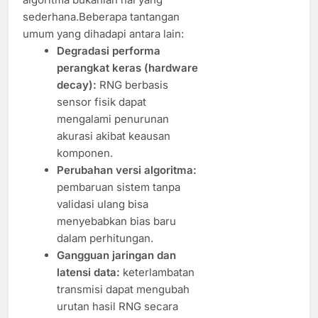
sederhana.Beberapa tantangan
umum yang dihadapi antara lain:
Degradasi performa
perangkat keras (hardware
decay):
RNG berbasis
sensor fisik dapat
mengalami penurunan
akurasi akibat keausan
komponen.
Perubahan versi algoritma:
pembaruan sistem tanpa
validasi ulang bisa
menyebabkan bias baru
dalam perhitungan.
Gangguan jaringan dan
latensi data:
keterlambatan
transmisi dapat mengubah
urutan hasil RNG secara