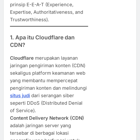
prinsip E-E-A-T (Experience,
Expertise, Authoritativeness, and
Trustworthiness).
1. Apa itu Cloudflare dan
CDN?
Cloudflare
merupakan layanan
jaringan pengiriman konten (CDN)
sekaligus platform keamanan web
yang membantu mempercepat
pengiriman konten dan melindungi
situs judi
dari serangan siber
seperti DDoS (Distributed Denial
of Service).
Content Delivery Network (CDN)
adalah jaringan server yang
tersebar di berbagai lokasi