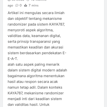
ago
0
7 mins
Artikel ini mengulas secara ilmiah
dan objektif tentang mekanisme
randomizer pada sistem KAYA787,
menyoroti aspek algoritma,
validitas data, keamanan digital,
serta prinsip transparansi yang
memastikan keadilan dan akurasi
sistem berdasarkan pendekatan E-
E-A-T.
alah satu aspek paling menarik
dalam sistem digital modern adalah
bagaimana algoritma menentukan
hasil atau respon secara acak
namun tetap adil. Dalam konteks
KAYA787, mekanisme randomizer
menjadi inti dari keadilan sistem
dan validitas hasil. Untuk