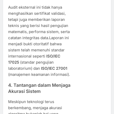
Audit eksternal ini tidak hanya
menghasilkan sertifikat validasi,
tetapi juga memberikan laporan
teknis yang berisi hasil pengujian
matematis, performa sistem, serta
catatan integritas data.Laporan ini
menjadi bukti otoritatif bahwa
sistem telah memenuhi standar
internasional seperti
ISO/IEC
17025
(standar pengujian
laboratorium) dan
ISO/IEC 27001
(manajemen keamanan informasi).
4. Tantangan dalam Menjaga
Akurasi Sistem
Meskipun teknologi terus
berkembang, menjaga akurasi
algoritma bukanlah hal yang