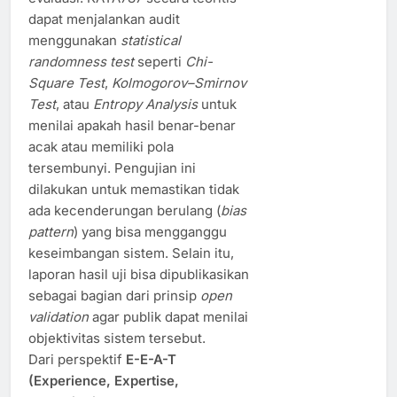
dapat menjalankan audit
menggunakan
statistical
randomness test
seperti
Chi-
Square Test
,
Kolmogorov–Smirnov
Test
, atau
Entropy Analysis
untuk
menilai apakah hasil benar-benar
acak atau memiliki pola
tersembunyi. Pengujian ini
dilakukan untuk memastikan tidak
ada kecenderungan berulang (
bias
pattern
) yang bisa mengganggu
keseimbangan sistem. Selain itu,
laporan hasil uji bisa dipublikasikan
sebagai bagian dari prinsip
open
validation
agar publik dapat menilai
objektivitas sistem tersebut.
Dari perspektif
E-E-A-T
(Experience, Expertise,