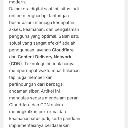
modern.
Dalam era digital saat ini, situs judi
online menghadapi tantangan
besar dalam menjaga kecepatan
akses, keamanan, dan pengalaman
pengguna yang optimal. Salah satu
solusi yang sangat efektif adalah
penggunaan layanan
Cloudflare
dan
Content Delivery Network
(CDN)
. Teknologi ini tidak hanya
mempercepat waktu muat halaman
tapi juga memberikan
perlindungan dari berbagai
ancaman siber. Artikel ini
mengulas secara mendalam peran
Cloudflare dan CDN dalam
meningkatkan performa dan
keamanan situs judi, serta panduan
implementasinya berdasarkan