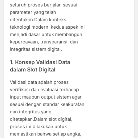
seluruh proses berjalan sesuai
parameter yang telah
ditentukan.Dalam konteks
teknologi modern, kedua aspek ini
menjadi dasar untuk membangun
kepercayaan, transparansi, dan
integritas sistem digital.
1. Konsep Validasi Data
dalam Slot Digital
Validasi data adalah proses
verifikasi dan evaluasi terhadap
input maupun output sistem agar
sesuai dengan standar keakuratan
dan integritas yang
ditetapkan.Dalam slot digital,
proses ini dilakukan untuk
memastikan bahwa setiap angka,