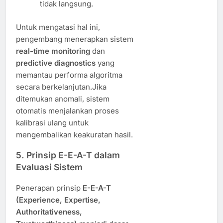
tidak langsung.
Untuk mengatasi hal ini,
pengembang menerapkan sistem
real-time monitoring
dan
predictive diagnostics
yang
memantau performa algoritma
secara berkelanjutan.Jika
ditemukan anomali, sistem
otomatis menjalankan proses
kalibrasi ulang untuk
mengembalikan keakuratan hasil.
5. Prinsip E-E-A-T dalam
Evaluasi Sistem
Penerapan prinsip
E-E-A-T
(Experience, Expertise,
Authoritativeness,