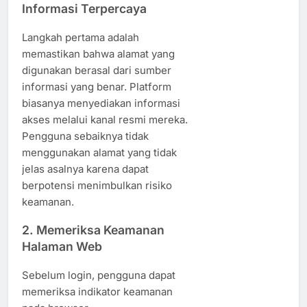
Informasi Terpercaya
Langkah pertama adalah
memastikan bahwa alamat yang
digunakan berasal dari sumber
informasi yang benar. Platform
biasanya menyediakan informasi
akses melalui kanal resmi mereka.
Pengguna sebaiknya tidak
menggunakan alamat yang tidak
jelas asalnya karena dapat
berpotensi menimbulkan risiko
keamanan.
2. Memeriksa Keamanan
Halaman Web
Sebelum login, pengguna dapat
memeriksa indikator keamanan