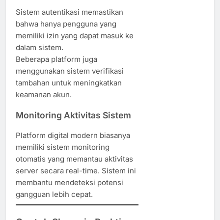
Sistem autentikasi memastikan
bahwa hanya pengguna yang
memiliki izin yang dapat masuk ke
dalam sistem.
Beberapa platform juga
menggunakan sistem verifikasi
tambahan untuk meningkatkan
keamanan akun.
Monitoring Aktivitas Sistem
Platform digital modern biasanya
memiliki sistem monitoring
otomatis yang memantau aktivitas
server secara real-time. Sistem ini
membantu mendeteksi potensi
gangguan lebih cepat.