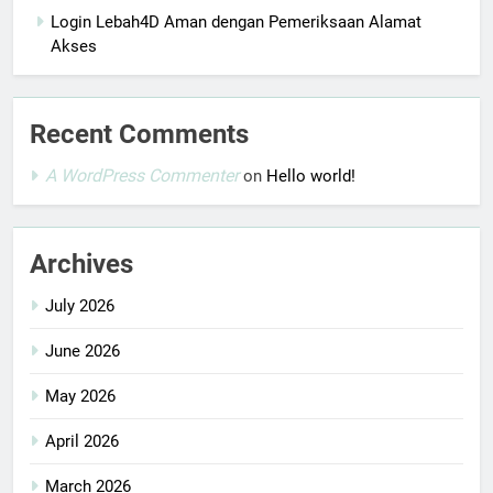
Login Lebah4D Aman dengan Pemeriksaan Alamat
Akses
Recent Comments
A WordPress Commenter
on
Hello world!
Archives
July 2026
June 2026
May 2026
April 2026
March 2026