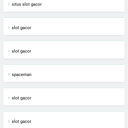
situs slot gacor
slot gacor
slot gacor
spaceman
slot gacor
slot gacor