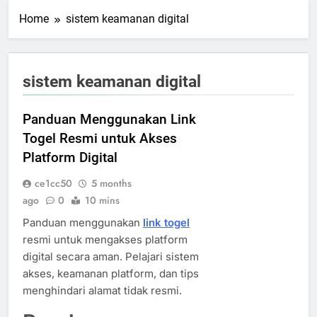
Home
sistem keamanan digital
sistem keamanan digital
Panduan Menggunakan Link
Togel Resmi untuk Akses
Platform Digital
ce1cc50
5 months
ago
0
10 mins
Panduan menggunakan
link togel
resmi untuk mengakses platform
digital secara aman. Pelajari sistem
akses, keamanan platform, dan tips
menghindari alamat tidak resmi.