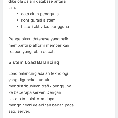
dikelola dalam database antara
lain:
data akun pengguna
konfigurasi sistem
histori aktivitas pengguna
Pengelolaan database yang baik
membantu platform memberikan
respon yang lebih cepat.
Sistem Load Balancing
Load balancing adalah teknologi
yang digunakan untuk
mendistribusikan trafik pengguna
ke beberapa server. Dengan
sistem ini, platform dapat
menghindari kelebihan beban pada
satu server.