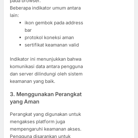
pada browser.
Beberapa indikator umum antara
lain:
ikon gembok pada address
bar
protokol koneksi aman
sertifikat keamanan valid
Indikator ini menunjukkan bahwa
komunikasi data antara pengguna
dan server dilindungi oleh sistem
keamanan yang baik.
3. Menggunakan Perangkat
yang Aman
Perangkat yang digunakan untuk
mengakses platform juga
mempengaruhi keamanan akses.
Pengguna disarankan untuk