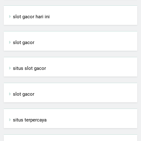
slot gacor hari ini
slot gacor
situs slot gacor
slot gacor
situs terpercaya