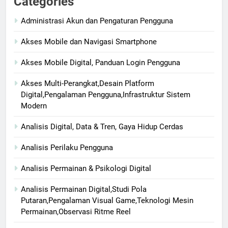
Categories
Administrasi Akun dan Pengaturan Pengguna
Akses Mobile dan Navigasi Smartphone
Akses Mobile Digital, Panduan Login Pengguna
Akses Multi-Perangkat,Desain Platform
Digital,Pengalaman Pengguna,Infrastruktur Sistem
Modern
Analisis Digital, Data & Tren, Gaya Hidup Cerdas
Analisis Perilaku Pengguna
Analisis Permainan & Psikologi Digital
Analisis Permainan Digital,Studi Pola
Putaran,Pengalaman Visual Game,Teknologi Mesin
Permainan,Observasi Ritme Reel