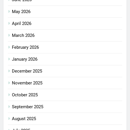
May 2026
April 2026
March 2026
February 2026
January 2026
December 2025
November 2025
October 2025
September 2025
August 2025