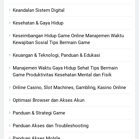
Keandalan Sistem Digital
Kesehatan & Gaya Hidup
Keseimbangan Hidup Game Online Manajemen Waktu
Kewajiban Sosial Tips Bermain Game
Keuangan & Teknologi, Panduan & Edukasi
Manajemen Waktu Gaya Hidup Sehat Tips Bermain
Game Produktivitas Kesehatan Mental dan Fisik
Online Casino, Slot Machines, Gambling, Kasino Online
Optimasi Browser dan Akses Akun
Panduan & Strategi Game
Panduan Akses dan Troubleshooting
Panduan Akses Mobile