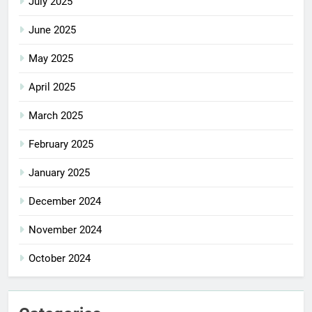
July 2025
June 2025
May 2025
April 2025
March 2025
February 2025
January 2025
December 2024
November 2024
October 2024