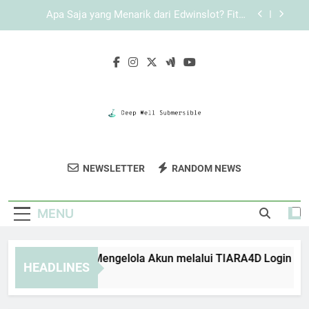
Skip
Panduan EDWINSLOT Login Saat Akses
to
Mengalami Gangguan Sementara
content
Login Edwinslot Resmi untuk Pengguna yang
Mengutamakan Keamanan Akun
Panduan Praktis Mengelola Akun melalui
TIARA4D Login
Apa Saja yang Menarik dari Edwinslot? Fitur,
Pengalaman, dan Keunggulan Platform
Panduan EDWINSLOT Login Saat Akses
Mengalami Gangguan Sementara
Deep Well
Dapatkan Layanan Pengeboran Sumur
Login Edwinslot Resmi untuk Pengguna yang
NEWSLETTER
RANDOM NEWS
Submersible
Mengutamakan Keamanan Akun
Berkualitas Dari Deep Well Submersible.
MENU
nduan Praktis Mengelola Akun melalui TIARA4D Login
HEADLINES
Weeks Ago