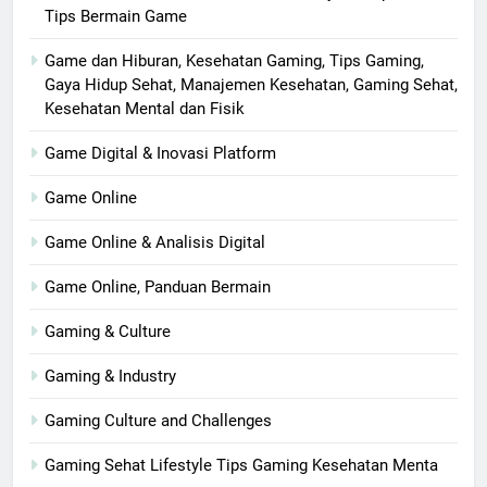
Tips Bermain Game
Game dan Hiburan, Kesehatan Gaming, Tips Gaming,
Gaya Hidup Sehat, Manajemen Kesehatan, Gaming Sehat,
Kesehatan Mental dan Fisik
Game Digital & Inovasi Platform
Game Online
Game Online & Analisis Digital
Game Online, Panduan Bermain
Gaming & Culture
Gaming & Industry
Gaming Culture and Challenges
Gaming Sehat Lifestyle Tips Gaming Kesehatan Menta