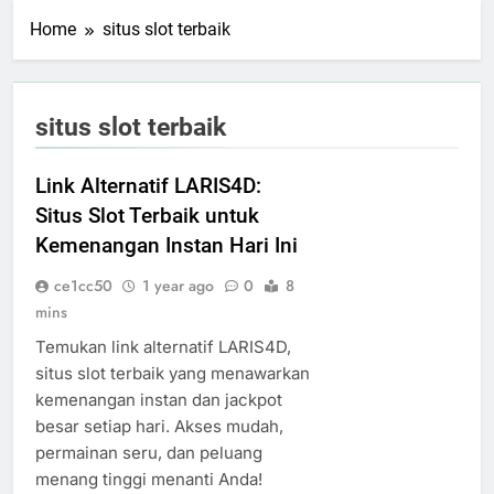
Home
situs slot terbaik
situs slot terbaik
Link Alternatif LARIS4D:
Situs Slot Terbaik untuk
Kemenangan Instan Hari Ini
ce1cc50
1 year ago
0
8
mins
Temukan link alternatif LARIS4D,
situs slot terbaik yang menawarkan
kemenangan instan dan jackpot
besar setiap hari. Akses mudah,
permainan seru, dan peluang
menang tinggi menanti Anda!