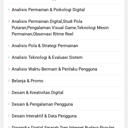
Analisis Permainan & Psikologi Digital
Analisis Permainan Digital,Studi Pola
Putaran,Pengalaman Visual Game,Teknologi Mesin
Permainan,Observasi Ritme Reel
Analisis Pola & Strategi Permainan
Analisis Teknologi & Evaluasi Sistem
Analisis Waktu Bermain & Perilaku Pengguna
Belanja & Promo
Desain & Kreativitas Digital
Desain & Pengalaman Pengguna
Desain Interaktif & Data Pengguna
Dinamika Digital Sejarah Tren Internet Budaya Populer