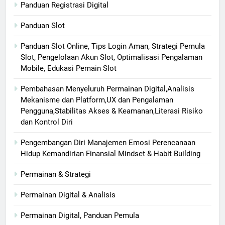
Panduan Registrasi Digital
Panduan Slot
Panduan Slot Online, Tips Login Aman, Strategi Pemula
Slot, Pengelolaan Akun Slot, Optimalisasi Pengalaman
Mobile, Edukasi Pemain Slot
Pembahasan Menyeluruh Permainan Digital,Analisis
Mekanisme dan Platform,UX dan Pengalaman
Pengguna,Stabilitas Akses & Keamanan,Literasi Risiko
dan Kontrol Diri
Pengembangan Diri Manajemen Emosi Perencanaan
Hidup Kemandirian Finansial Mindset & Habit Building
Permainan & Strategi
Permainan Digital & Analisis
Permainan Digital, Panduan Pemula