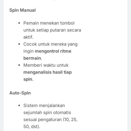
Spin Manual
Pemain menekan tombol
untuk setiap putaran secara
aktif.
Cocok untuk mereka yang
ingin
mengontrol ritme
bermain
.
Memberi waktu untuk
menganalisis hasil tiap
spin
.
Auto-Spin
Sistem menjalankan
sejumlah spin otomatis
sesuai pengaturan (10, 25,
50, dst).