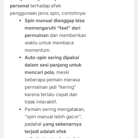
personal
terhadap efek
penggunaan jenis spin, contohnya:
Spin manual dianggap bisa
memengaruhi “feel” dari
permainan
dan memberikan
waktu untuk membaca
momentum.
Auto-spin sering dipakai
dalam sesi panjang untuk
mencari pola
, meski
beberapa pemain merasa
permainan jadi “kering”
karena terlalu cepat dan
tidak interaktif.
Pemain sering mengatakan,
“spin manual lebih gacor”,
padahal
yang sebenarnya
terjadi adalah efek