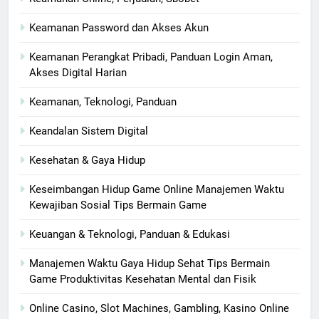
Keamanan Password dan Akses Akun
Keamanan Perangkat Pribadi, Panduan Login Aman,
Akses Digital Harian
Keamanan, Teknologi, Panduan
Keandalan Sistem Digital
Kesehatan & Gaya Hidup
Keseimbangan Hidup Game Online Manajemen Waktu
Kewajiban Sosial Tips Bermain Game
Keuangan & Teknologi, Panduan & Edukasi
Manajemen Waktu Gaya Hidup Sehat Tips Bermain
Game Produktivitas Kesehatan Mental dan Fisik
Online Casino, Slot Machines, Gambling, Kasino Online