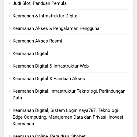
Judi Slot, Panduan Pemula
Keamanan & Infrastruktur Digital
Keamanan Akses & Pengalaman Pengguna
Keamanan Akses Resmi
Keamanan Digital
Keamanan Digital & Infrastruktur Web
Keamanan Digital & Panduan Akses
Keamanan Digital, Infrastruktur Teknologi, Perlindungan
Data
Keamanan Digital, Sistem Login Kaya787, Teknologi
Edge Computing, Manajemen Data dan Privasi, Inovasi
Keamanan
Keamanan Online, Perjudian, Sbobet