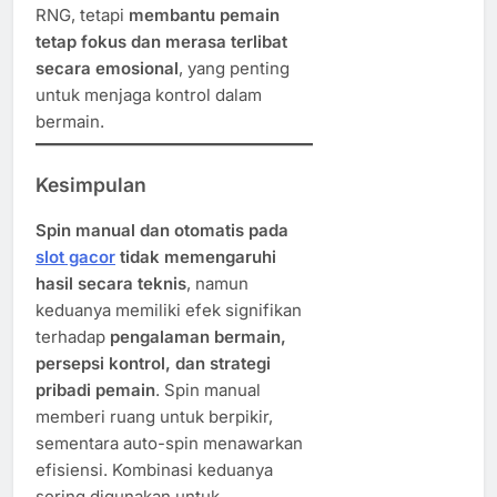
RNG, tetapi
membantu pemain
tetap fokus dan merasa terlibat
secara emosional
, yang penting
untuk menjaga kontrol dalam
bermain.
Kesimpulan
Spin manual dan otomatis pada
slot gacor
tidak memengaruhi
hasil secara teknis
, namun
keduanya memiliki efek signifikan
terhadap
pengalaman bermain,
persepsi kontrol, dan strategi
pribadi pemain
. Spin manual
memberi ruang untuk berpikir,
sementara auto-spin menawarkan
efisiensi. Kombinasi keduanya
sering digunakan untuk