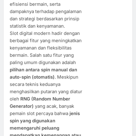
efisiensi bermain, serta
dampaknya terhadap pengalaman
dan strategi berdasarkan prinsip
statistik dan kenyamanan.
Slot digital modern hadir dengan
berbagai fitur yang meningkatkan
kenyamanan dan fleksibilitas
bermain. Salah satu fitur yang
paling umum digunakan adalah
pilihan antara spin manual dan
auto-spin (otomatis)
. Meskipun
secara teknis keduanya
menghasilkan putaran yang diatur
oleh
RNG (Random Number
Generator)
yang acak, banyak
pemain slot percaya bahwa
jenis
spin yang digunakan
memengaruhi peluang
mendapatkan kemenangan atau