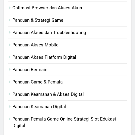
Optimasi Browser dan Akses Akun
Panduan & Strategi Game
Panduan Akses dan Troubleshooting
Panduan Akses Mobile
Panduan Akses Platform Digital
Panduan Bermain
Panduan Game & Pemula
Panduan Keamanan & Akses Digital
Panduan Keamanan Digital
Panduan Pemula Game Online Strategi Slot Edukasi
Digital