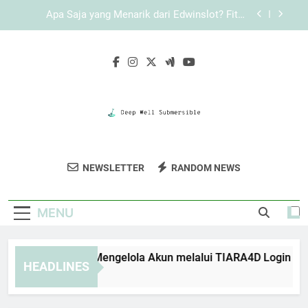
Skip
Panduan EDWINSLOT Login Saat Akses
to
Mengalami Gangguan Sementara
content
Login Edwinslot Resmi untuk Pengguna yang
Mengutamakan Keamanan Akun
Panduan Praktis Mengelola Akun melalui
TIARA4D Login
Apa Saja yang Menarik dari Edwinslot? Fitur,
Pengalaman, dan Keunggulan Platform
Panduan EDWINSLOT Login Saat Akses
Mengalami Gangguan Sementara
Deep Well
Dapatkan Layanan Pengeboran Sumur
Login Edwinslot Resmi untuk Pengguna yang
NEWSLETTER
RANDOM NEWS
Submersible
Mengutamakan Keamanan Akun
Berkualitas Dari Deep Well Submersible.
MENU
anduan Praktis Mengelola Akun melalui TIARA4D Login
HEADLINES
Month Ago