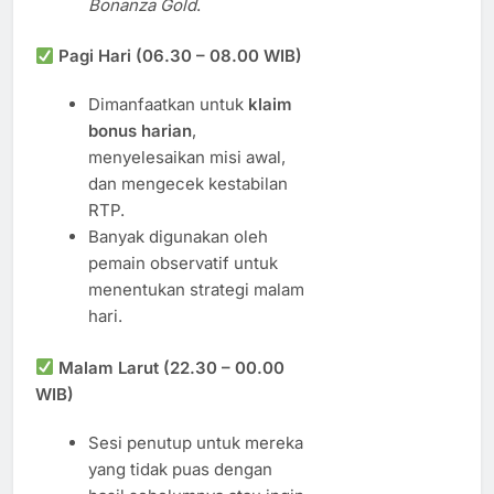
Bonanza Gold
.
Pagi Hari (06.30 – 08.00 WIB)
Dimanfaatkan untuk
klaim
bonus harian
,
menyelesaikan misi awal,
dan mengecek kestabilan
RTP.
Banyak digunakan oleh
pemain observatif untuk
menentukan strategi malam
hari.
Malam Larut (22.30 – 00.00
WIB)
Sesi penutup untuk mereka
yang tidak puas dengan