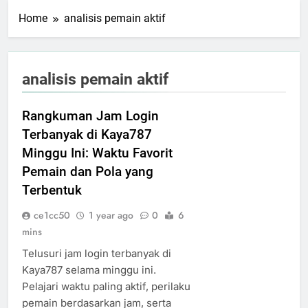
Home
analisis pemain aktif
analisis pemain aktif
Rangkuman Jam Login
Terbanyak di Kaya787
Minggu Ini: Waktu Favorit
Pemain dan Pola yang
Terbentuk
ce1cc50
1 year ago
0
6
mins
Telusuri jam login terbanyak di
Kaya787 selama minggu ini.
Pelajari waktu paling aktif, perilaku
pemain berdasarkan jam, serta