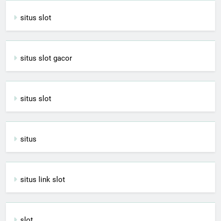
situs slot
situs slot gacor
situs slot
situs
situs link slot
slot