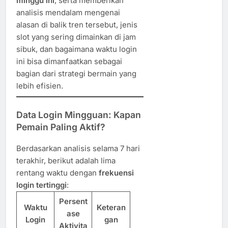
minggu ini
, serta memberikan
analisis mendalam mengenai
alasan di balik tren tersebut, jenis
slot yang sering dimainkan di jam
sibuk, dan bagaimana waktu login
ini bisa dimanfaatkan sebagai
bagian dari strategi bermain yang
lebih efisien.
Data Login Mingguan: Kapan
Pemain Paling Aktif?
Berdasarkan analisis selama 7 hari
terakhir, berikut adalah lima
rentang waktu dengan
frekuensi
login tertinggi
:
Persent
Waktu
Keteran
ase
Login
gan
Aktivita