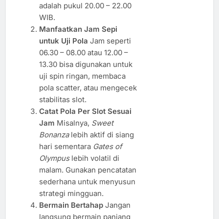
adalah pukul 20.00 – 22.00
WIB.
Manfaatkan Jam Sepi
untuk Uji Pola
Jam seperti
06.30 – 08.00 atau 12.00 –
13.30 bisa digunakan untuk
uji spin ringan, membaca
pola scatter, atau mengecek
stabilitas slot.
Catat Pola Per Slot Sesuai
Jam
Misalnya,
Sweet
Bonanza
lebih aktif di siang
hari sementara
Gates of
Olympus
lebih volatil di
malam. Gunakan pencatatan
sederhana untuk menyusun
strategi mingguan.
Bermain Bertahap
Jangan
langsung bermain panjang