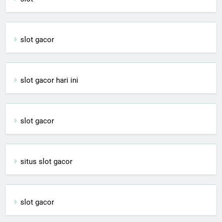
slot gacor
slot gacor hari ini
slot gacor
situs slot gacor
slot gacor