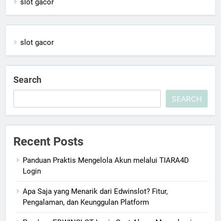
slot gacor
slot gacor
Search
SEARCH
Recent Posts
Panduan Praktis Mengelola Akun melalui TIARA4D
Login
Apa Saja yang Menarik dari Edwinslot? Fitur,
Pengalaman, dan Keunggulan Platform