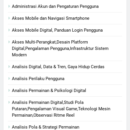
Administrasi Akun dan Pengaturan Pengguna
Akses Mobile dan Navigasi Smartphone
Akses Mobile Digital, Panduan Login Pengguna
Akses Multi-Perangkat,Desain Platform
Digital,Pengalaman Pengguna,Infrastruktur Sistem
Modern
Analisis Digital, Data & Tren, Gaya Hidup Cerdas
Analisis Perilaku Pengguna
Analisis Permainan & Psikologi Digital
Analisis Permainan Digital,Studi Pola
Putaran,Pengalaman Visual Game,Teknologi Mesin
Permainan,Observasi Ritme Reel
Analisis Pola & Strategi Permainan