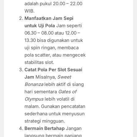
adalah pukul 20.00 – 22.00
WIB.
Manfaatkan Jam Sepi
untuk Uji Pola
Jam seperti
06.30 – 08.00 atau 12.00 –
13.30 bisa digunakan untuk
uji spin ringan, membaca
pola scatter, atau mengecek
stabilitas slot.
Catat Pola Per Slot Sesuai
Jam
Misalnya,
Sweet
Bonanza
lebih aktif di siang
hari sementara
Gates of
Olympus
lebih volatil di
malam. Gunakan pencatatan
sederhana untuk menyusun
strategi mingguan.
Bermain Bertahap
Jangan
langsung bermain panjang