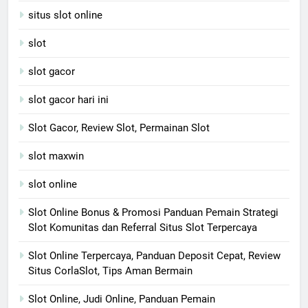
situs slot online
slot
slot gacor
slot gacor hari ini
Slot Gacor, Review Slot, Permainan Slot
slot maxwin
slot online
Slot Online Bonus & Promosi Panduan Pemain Strategi
Slot Komunitas dan Referral Situs Slot Terpercaya
Slot Online Terpercaya, Panduan Deposit Cepat, Review
Situs CorlaSlot, Tips Aman Bermain
Slot Online, Judi Online, Panduan Pemain