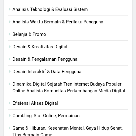
Analisis Teknologi & Evaluasi Sistem
Analisis Waktu Bermain & Perilaku Pengguna
Belanja & Promo
Desain & Kreativitas Digital
Desain & Pengalaman Pengguna
Desain Interaktif & Data Pengguna
Dinamika Digital Sejarah Tren Internet Budaya Populer
Online Analisis Komunitas Perkembangan Media Digital
Efisiensi Akses Digital
Gambling, Slot Online, Permainan
Game & Hiburan, Kesehatan Mental, Gaya Hidup Sehat,
Tips Bermain Game