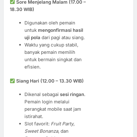
Sore Menjelang Malam (17.00 –
18.30 WIB)
Digunakan oleh pemain
untuk
mengonfirmasi hasil
uji pola
dari pagi atau siang.
Waktu yang cukup stabil,
banyak pemain memilih
untuk bermain singkat dan
efisien.
Siang Hari (12.00 – 13.30 WIB)
Dikenal sebagai
sesi ringan
.
Pemain login melalui
perangkat mobile saat jam
istirahat.
Slot favorit:
Fruit Party
,
Sweet Bonanza
, dan