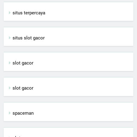
situs terpercaya
situs slot gacor
slot gacor
slot gacor
spaceman