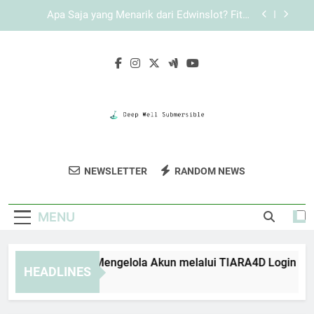
Skip
Panduan EDWINSLOT Login Saat Akses
to
Mengalami Gangguan Sementara
content
Login Edwinslot Resmi untuk Pengguna yang
Mengutamakan Keamanan Akun
Panduan Praktis Mengelola Akun melalui
TIARA4D Login
Apa Saja yang Menarik dari Edwinslot? Fitur,
Pengalaman, dan Keunggulan Platform
Panduan EDWINSLOT Login Saat Akses
Mengalami Gangguan Sementara
Deep Well
Dapatkan Layanan Pengeboran Sumur
Login Edwinslot Resmi untuk Pengguna yang
NEWSLETTER
RANDOM NEWS
Submersible
Mengutamakan Keamanan Akun
Berkualitas Dari Deep Well Submersible.
MENU
nduan Praktis Mengelola Akun melalui TIARA4D Login
HEADLINES
Weeks Ago