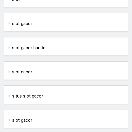
slot gacor
slot gacor hari ini
slot gacor
situs slot gacor
slot gacor