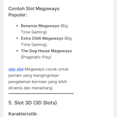
Contoh Slot Megaways
Populer:
Bonanza Megaways
(Big
Time Gaming)
Extra Chilli Megaways
(Big
Time Gaming)
The Dog House Megaways
(Pragmatic Play)
ular slot
Megaways cocok untuk
pemain yang menginginkan
pengalaman bermain yang lebih
dinamis dan menantang.
5. Slot 3D (3D Slots)
Karakteristik: