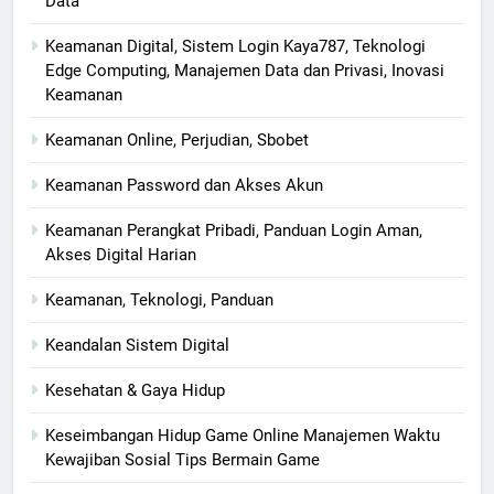
Data
Keamanan Digital, Sistem Login Kaya787, Teknologi
Edge Computing, Manajemen Data dan Privasi, Inovasi
Keamanan
Keamanan Online, Perjudian, Sbobet
Keamanan Password dan Akses Akun
Keamanan Perangkat Pribadi, Panduan Login Aman,
Akses Digital Harian
Keamanan, Teknologi, Panduan
Keandalan Sistem Digital
Kesehatan & Gaya Hidup
Keseimbangan Hidup Game Online Manajemen Waktu
Kewajiban Sosial Tips Bermain Game