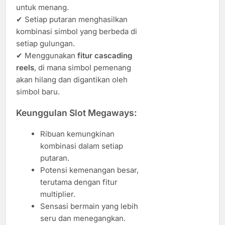
untuk menang.
✔ Setiap putaran menghasilkan
kombinasi simbol yang berbeda di
setiap gulungan.
✔ Menggunakan
fitur cascading
reels
, di mana simbol pemenang
akan hilang dan digantikan oleh
simbol baru.
Keunggulan Slot Megaways:
Ribuan kemungkinan
kombinasi dalam setiap
putaran.
Potensi kemenangan besar,
terutama dengan fitur
multiplier.
Sensasi bermain yang lebih
seru dan menegangkan.