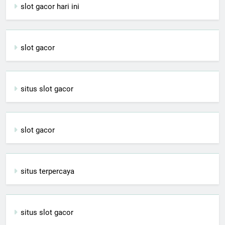
slot gacor hari ini
slot gacor
situs slot gacor
slot gacor
situs terpercaya
situs slot gacor