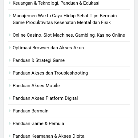
Keuangan & Teknologi, Panduan & Edukasi
Manajemen Waktu Gaya Hidup Sehat Tips Bermain
Game Produktivitas Kesehatan Mental dan Fisik
Online Casino, Slot Machines, Gambling, Kasino Online
Optimasi Browser dan Akses Akun
Panduan & Strategi Game
Panduan Akses dan Troubleshooting
Panduan Akses Mobile
Panduan Akses Platform Digital
Panduan Bermain
Panduan Game & Pemula
Panduan Keamanan & Akses Digital