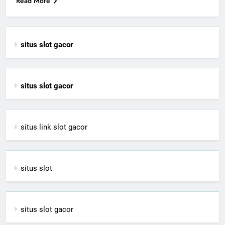
Read More
situs slot gacor
situs slot gacor
situs link slot gacor
situs slot
situs slot gacor