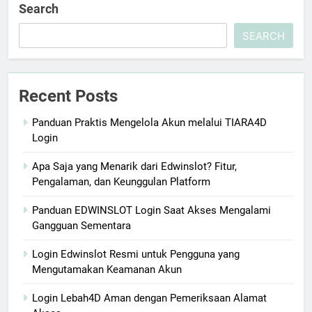
Search
SEARCH
Recent Posts
Panduan Praktis Mengelola Akun melalui TIARA4D
Login
Apa Saja yang Menarik dari Edwinslot? Fitur,
Pengalaman, dan Keunggulan Platform
Panduan EDWINSLOT Login Saat Akses Mengalami
Gangguan Sementara
Login Edwinslot Resmi untuk Pengguna yang
Mengutamakan Keamanan Akun
Login Lebah4D Aman dengan Pemeriksaan Alamat