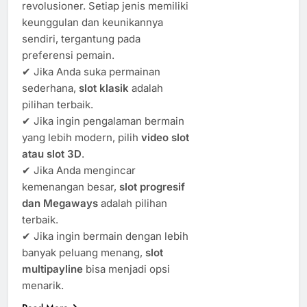
revolusioner. Setiap jenis memiliki
keunggulan dan keunikannya
sendiri, tergantung pada
preferensi pemain.
✔ Jika Anda suka permainan
sederhana,
slot klasik
adalah
pilihan terbaik.
✔ Jika ingin pengalaman bermain
yang lebih modern, pilih
video slot
atau slot 3D
.
✔ Jika Anda mengincar
kemenangan besar,
slot progresif
dan Megaways
adalah pilihan
terbaik.
✔ Jika ingin bermain dengan lebih
banyak peluang menang,
slot
multipayline
bisa menjadi opsi
menarik.