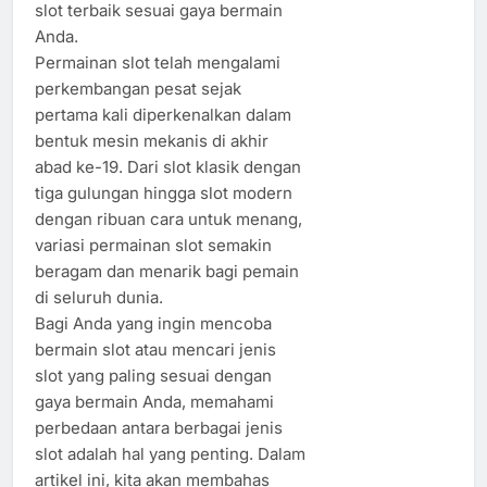
slot terbaik sesuai gaya bermain
Anda.
Permainan slot telah mengalami
perkembangan pesat sejak
pertama kali diperkenalkan dalam
bentuk mesin mekanis di akhir
abad ke-19. Dari slot klasik dengan
tiga gulungan hingga slot modern
dengan ribuan cara untuk menang,
variasi permainan slot semakin
beragam dan menarik bagi pemain
di seluruh dunia.
Bagi Anda yang ingin mencoba
bermain slot atau mencari jenis
slot yang paling sesuai dengan
gaya bermain Anda, memahami
perbedaan antara berbagai jenis
slot adalah hal yang penting. Dalam
artikel ini, kita akan membahas