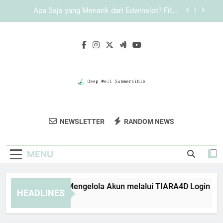
Skip
Panduan EDWINSLOT Login Saat Akses
to
Mengalami Gangguan Sementara
content
Login Edwinslot Resmi untuk Pengguna yang
Mengutamakan Keamanan Akun
Panduan Praktis Mengelola Akun melalui
TIARA4D Login
Apa Saja yang Menarik dari Edwinslot? Fitur,
Pengalaman, dan Keunggulan Platform
Panduan EDWINSLOT Login Saat Akses
Mengalami Gangguan Sementara
Deep Well
Dapatkan Layanan Pengeboran Sumur
Login Edwinslot Resmi untuk Pengguna yang
NEWSLETTER
RANDOM NEWS
Submersible
Mengutamakan Keamanan Akun
Berkualitas Dari Deep Well Submersible.
MENU
nduan Praktis Mengelola Akun melalui TIARA4D Login
HEADLINES
Weeks Ago