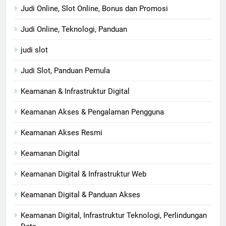
Judi Online, Slot Online, Bonus dan Promosi
Judi Online, Teknologi, Panduan
judi slot
Judi Slot, Panduan Pemula
Keamanan & Infrastruktur Digital
Keamanan Akses & Pengalaman Pengguna
Keamanan Akses Resmi
Keamanan Digital
Keamanan Digital & Infrastruktur Web
Keamanan Digital & Panduan Akses
Keamanan Digital, Infrastruktur Teknologi, Perlindungan