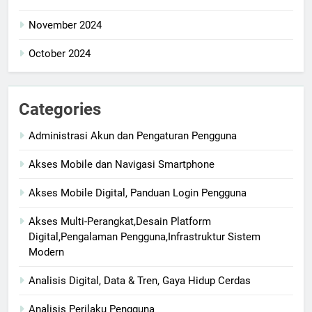
November 2024
October 2024
Categories
Administrasi Akun dan Pengaturan Pengguna
Akses Mobile dan Navigasi Smartphone
Akses Mobile Digital, Panduan Login Pengguna
Akses Multi-Perangkat,Desain Platform
Digital,Pengalaman Pengguna,Infrastruktur Sistem
Modern
Analisis Digital, Data & Tren, Gaya Hidup Cerdas
Analisis Perilaku Pengguna