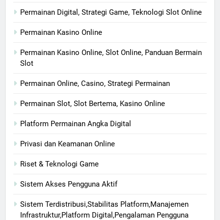
Permainan Digital, Strategi Game, Teknologi Slot Online
Permainan Kasino Online
Permainan Kasino Online, Slot Online, Panduan Bermain
Slot
Permainan Online, Casino, Strategi Permainan
Permainan Slot, Slot Bertema, Kasino Online
Platform Permainan Angka Digital
Privasi dan Keamanan Online
Riset & Teknologi Game
Sistem Akses Pengguna Aktif
Sistem Terdistribusi,Stabilitas Platform,Manajemen
Infrastruktur,Platform Digital,Pengalaman Pengguna