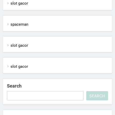
slot gacor
spaceman
slot gacor
slot gacor
Search
SEARCH