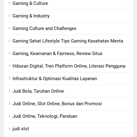
Gaming & Culture
Gaming & Industry
Gaming Culture and Challenges
Gaming Sehat Lifestyle Tips Gaming Kesehatan Menta
Gaming, Keamanan & Fairness, Review Situs
Hiburan Digital, Tren Platform Online, Literasi Pengguna
Infrastruktur & Optimasi Kualitas Layanan
Judi Bola, Taruhan Online
Judi Online, Slot Online, Bonus dan Promosi
Judi Online, Teknologi, Panduan
judi slot