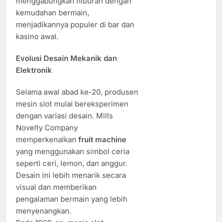
menggabungkan hiburan dengan
kemudahan bermain,
menjadikannya populer di bar dan
kasino awal.
Evolusi Desain Mekanik dan
Elektronik
Selama awal abad ke-20, produsen
mesin slot mulai bereksperimen
dengan variasi desain. Mills
Novelty Company
memperkenalkan
fruit machine
yang menggunakan simbol ceria
seperti ceri, lemon, dan anggur.
Desain ini lebih menarik secara
visual dan memberikan
pengalaman bermain yang lebih
menyenangkan.