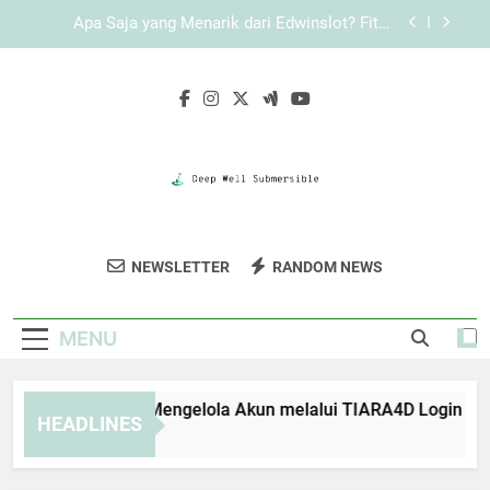
Skip
Panduan EDWINSLOT Login Saat Akses
to
Mengalami Gangguan Sementara
content
Login Edwinslot Resmi untuk Pengguna yang
Mengutamakan Keamanan Akun
Panduan Praktis Mengelola Akun melalui
TIARA4D Login
Apa Saja yang Menarik dari Edwinslot? Fitur,
Pengalaman, dan Keunggulan Platform
Panduan EDWINSLOT Login Saat Akses
Mengalami Gangguan Sementara
Deep Well
Dapatkan Layanan Pengeboran Sumur
Login Edwinslot Resmi untuk Pengguna yang
NEWSLETTER
RANDOM NEWS
Submersible
Mengutamakan Keamanan Akun
Berkualitas Dari Deep Well Submersible.
MENU
nduan Praktis Mengelola Akun melalui TIARA4D Login
HEADLINES
Weeks Ago