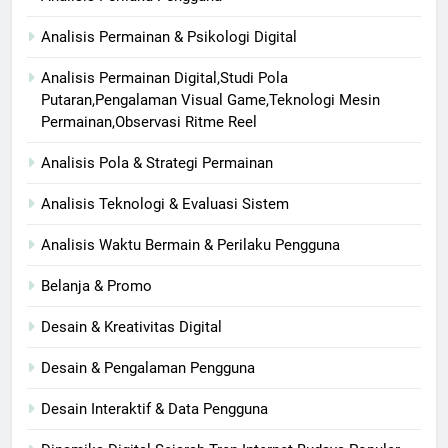
Analisis Permainan & Psikologi Digital
Analisis Permainan Digital,Studi Pola
Putaran,Pengalaman Visual Game,Teknologi Mesin
Permainan,Observasi Ritme Reel
Analisis Pola & Strategi Permainan
Analisis Teknologi & Evaluasi Sistem
Analisis Waktu Bermain & Perilaku Pengguna
Belanja & Promo
Desain & Kreativitas Digital
Desain & Pengalaman Pengguna
Desain Interaktif & Data Pengguna