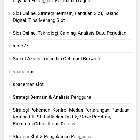
Layanan Pelanggan, Keamanan Digital
Slot Online, Strategi Bermain, Panduan Slot, Kasino
Digital, Tips Menang Slot
Slot Online, Teknologi Gaming, Analisis Data Perjudian
slot777
Solusi Akses Login dan Optimasi Browser
spaceman
spaceman slot
Strategi Bermain & Analisis Pengguna
Strategi Pokémon, Kontrol Medan Pertarungan, Panduan
Kompetitif, Statistik dan Taktik, Move Prioritas,
Pokémon Offensif dan Defensif
Strategi Slot & Pengalaman Pengguna