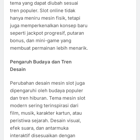
tema yang dapat diubah sesuai
tren populer. Slot online tidak
hanya meniru mesin fisik, tetapi
juga memperkenalkan konsep baru
seperti jackpot progresif, putaran
bonus, dan mini-game yang
membuat permainan lebih menarik.
Pengaruh Budaya dan Tren
Desain
Perubahan desain mesin slot juga
dipengaruhi oleh budaya populer
dan tren hiburan. Tema mesin slot
modern sering terinspirasi dari
film, musik, karakter kartun, atau
peristiwa sejarah. Desain visual,
efek suara, dan antarmuka
interaktif disesuaikan dengan