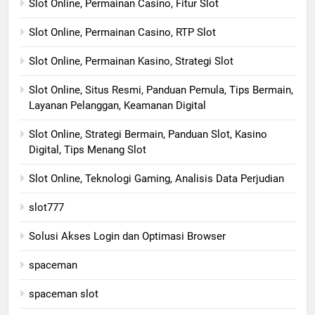
Slot Online, Permainan Casino, Fitur Slot
Slot Online, Permainan Casino, RTP Slot
Slot Online, Permainan Kasino, Strategi Slot
Slot Online, Situs Resmi, Panduan Pemula, Tips Bermain,
Layanan Pelanggan, Keamanan Digital
Slot Online, Strategi Bermain, Panduan Slot, Kasino
Digital, Tips Menang Slot
Slot Online, Teknologi Gaming, Analisis Data Perjudian
slot777
Solusi Akses Login dan Optimasi Browser
spaceman
spaceman slot