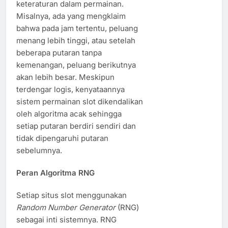
keteraturan dalam permainan.
Misalnya, ada yang mengklaim
bahwa pada jam tertentu, peluang
menang lebih tinggi, atau setelah
beberapa putaran tanpa
kemenangan, peluang berikutnya
akan lebih besar. Meskipun
terdengar logis, kenyataannya
sistem permainan slot dikendalikan
oleh algoritma acak sehingga
setiap putaran berdiri sendiri dan
tidak dipengaruhi putaran
sebelumnya.
Peran Algoritma RNG
Setiap situs slot menggunakan
Random Number Generator
(RNG)
sebagai inti sistemnya. RNG