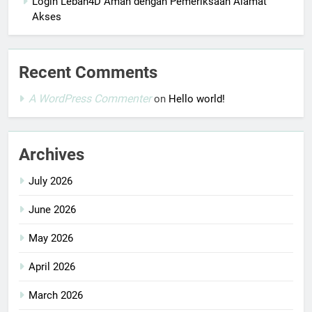
Login Lebah4D Aman dengan Pemeriksaan Alamat
Akses
Recent Comments
A WordPress Commenter
on
Hello world!
Archives
July 2026
June 2026
May 2026
April 2026
March 2026