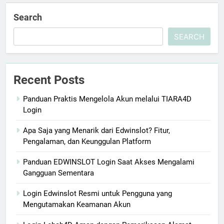
Search
SEARCH
Recent Posts
Panduan Praktis Mengelola Akun melalui TIARA4D
Login
Apa Saja yang Menarik dari Edwinslot? Fitur,
Pengalaman, dan Keunggulan Platform
Panduan EDWINSLOT Login Saat Akses Mengalami
Gangguan Sementara
Login Edwinslot Resmi untuk Pengguna yang
Mengutamakan Keamanan Akun