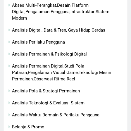
Akses Multi-Perangkat,Desain Platform
Digital,Pengalaman Pengguna,Infrastruktur Sistem
Modern
Analisis Digital, Data & Tren, Gaya Hidup Cerdas
Analisis Perilaku Pengguna
Analisis Permainan & Psikologi Digital
Analisis Permainan Digital,Studi Pola
Putaran,Pengalaman Visual Game,Teknologi Mesin
Permainan,Observasi Ritme Reel
Analisis Pola & Strategi Permainan
Analisis Teknologi & Evaluasi Sistem
Analisis Waktu Bermain & Perilaku Pengguna
Belanja & Promo