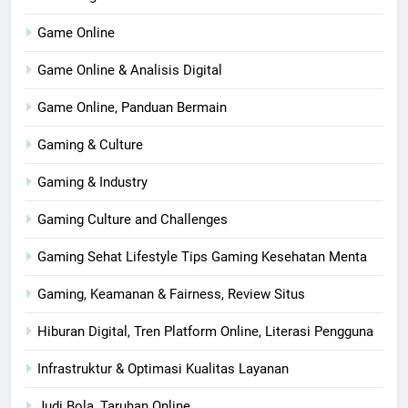
Game Online
Game Online & Analisis Digital
Game Online, Panduan Bermain
Gaming & Culture
Gaming & Industry
Gaming Culture and Challenges
Gaming Sehat Lifestyle Tips Gaming Kesehatan Menta
Gaming, Keamanan & Fairness, Review Situs
Hiburan Digital, Tren Platform Online, Literasi Pengguna
Infrastruktur & Optimasi Kualitas Layanan
Judi Bola, Taruhan Online