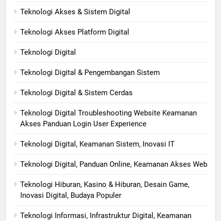
Teknologi Akses & Sistem Digital
Teknologi Akses Platform Digital
Teknologi Digital
Teknologi Digital & Pengembangan Sistem
Teknologi Digital & Sistem Cerdas
Teknologi Digital Troubleshooting Website Keamanan
Akses Panduan Login User Experience
Teknologi Digital, Keamanan Sistem, Inovasi IT
Teknologi Digital, Panduan Online, Keamanan Akses Web
Teknologi Hiburan, Kasino & Hiburan, Desain Game,
Inovasi Digital, Budaya Populer
Teknologi Informasi, Infrastruktur Digital, Keamanan