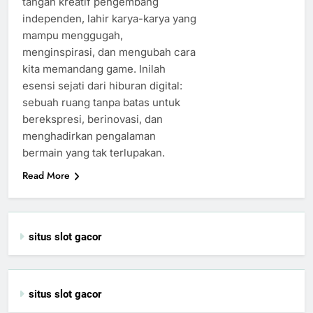
tangan kreatif pengembang
independen, lahir karya-karya yang
mampu menggugah,
menginspirasi, dan mengubah cara
kita memandang game. Inilah
esensi sejati dari hiburan digital:
sebuah ruang tanpa batas untuk
berekspresi, berinovasi, dan
menghadirkan pengalaman
bermain yang tak terlupakan.
Read More
situs slot gacor
situs slot gacor