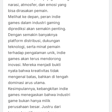
narasi, atmosfer, dan emosi yang
bisa dirasakan pemain.
Melihat ke depan, peran indie
games dalam industri gaming
diprediksi akan semakin penting.
Dengan semakin banyaknya
platform distribusi, dukungan
teknologi, serta minat pemain
terhadap pengalaman unik, indie
games akan terus mendorong
inovasi. Mereka menjadi bukti
nyata bahwa kreativitas tidak
mengenal batas, bahkan di tengah
dominasi arus utama.
Kesimpulannya, kebangkitan indie
games menegaskan bahwa industri
game bukan hanya milik
perusahaan besar. Justru dari