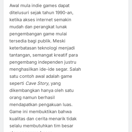
Awal mula indie games dapat
ditelusuri sejak tahun 1990-an,
ketika akses internet semakin
mudah dan perangkat lunak
pengembangan game mulai
tersedia bagi publik. Meski
keterbatasan teknologi menjadi
tantangan, semangat kreatif para
pengembang independen justru
menghasilkan ide-ide segar. Salah
satu contoh awal adalah game
seperti
Cave Story
, yang
dikembangkan hanya oleh satu
orang namun berhasil
mendapatkan pengakuan luas.
Game ini membuktikan bahwa
kualitas dan cerita menarik tidak
selalu membutuhkan tim besar