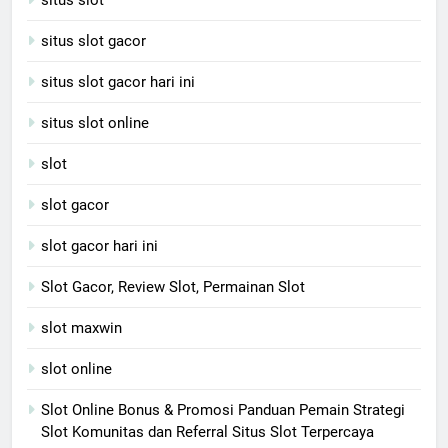
situs slot
situs slot gacor
situs slot gacor hari ini
situs slot online
slot
slot gacor
slot gacor hari ini
Slot Gacor, Review Slot, Permainan Slot
slot maxwin
slot online
Slot Online Bonus & Promosi Panduan Pemain Strategi
Slot Komunitas dan Referral Situs Slot Terpercaya