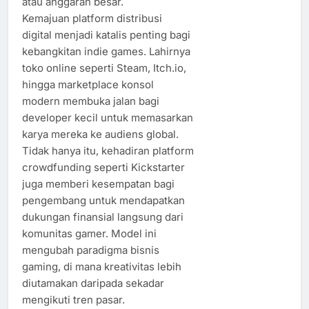
atau anggaran besar.
Kemajuan platform distribusi
digital menjadi katalis penting bagi
kebangkitan indie games. Lahirnya
toko online seperti Steam, Itch.io,
hingga marketplace konsol
modern membuka jalan bagi
developer kecil untuk memasarkan
karya mereka ke audiens global.
Tidak hanya itu, kehadiran platform
crowdfunding seperti Kickstarter
juga memberi kesempatan bagi
pengembang untuk mendapatkan
dukungan finansial langsung dari
komunitas gamer. Model ini
mengubah paradigma bisnis
gaming, di mana kreativitas lebih
diutamakan daripada sekadar
mengikuti tren pasar.