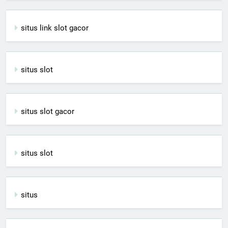
situs link slot gacor
situs slot
situs slot gacor
situs slot
situs