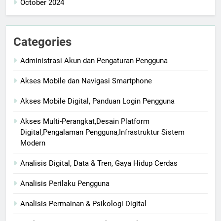
October 2024
Categories
Administrasi Akun dan Pengaturan Pengguna
Akses Mobile dan Navigasi Smartphone
Akses Mobile Digital, Panduan Login Pengguna
Akses Multi-Perangkat,Desain Platform
Digital,Pengalaman Pengguna,Infrastruktur Sistem
Modern
Analisis Digital, Data & Tren, Gaya Hidup Cerdas
Analisis Perilaku Pengguna
Analisis Permainan & Psikologi Digital