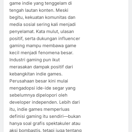
game indie yang tenggelam di
tengah lautan konten. Meski
begitu, kekuatan komunitas dan
media sosial sering kali menjadi
penyelamat. Kata mulut, ulasan
positif, serta dukungan influencer
gaming mampu membawa game
kecil menjadi fenomena besar.
Industri gaming pun ikut
merasakan dampak positif dari
kebangkitan indie games.
Perusahaan besar kini mulai
mengadopsi ide-ide segar yang
sebelumnya dipelopori oleh
developer independen. Lebih dari
itu, indie games memperluas
definisi gaming itu sendiri—bukan
hanya soal grafis spektakuler atau
aksi bombastis, tetapi juga tentang