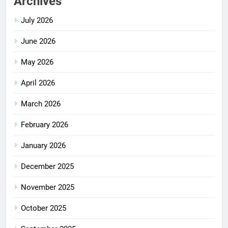
Archives
July 2026
June 2026
May 2026
April 2026
March 2026
February 2026
January 2026
December 2025
November 2025
October 2025