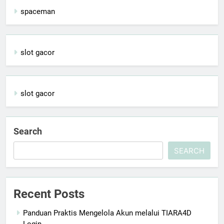
spaceman
slot gacor
slot gacor
Search
SEARCH
Recent Posts
Panduan Praktis Mengelola Akun melalui TIARA4D