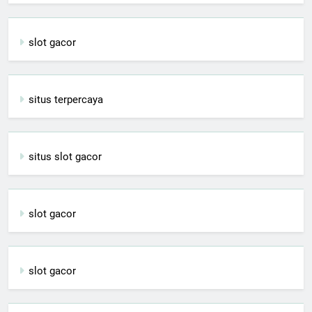
slot gacor
situs terpercaya
situs slot gacor
slot gacor
slot gacor