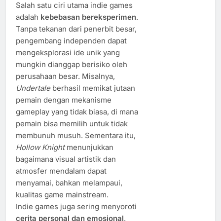
Salah satu ciri utama indie games
adalah
kebebasan bereksperimen
.
Tanpa tekanan dari penerbit besar,
pengembang independen dapat
mengeksplorasi ide unik yang
mungkin dianggap berisiko oleh
perusahaan besar. Misalnya,
Undertale
berhasil memikat jutaan
pemain dengan mekanisme
gameplay yang tidak biasa, di mana
pemain bisa memilih untuk tidak
membunuh musuh. Sementara itu,
Hollow Knight
menunjukkan
bagaimana visual artistik dan
atmosfer mendalam dapat
menyamai, bahkan melampaui,
kualitas game mainstream.
Indie games juga sering menyoroti
cerita personal dan emosional
.