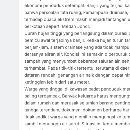
ekonomi penduduk setempat. Banjir yang terjadi ka
bahwa persoalan tata ruang, kemampuan drainase, 
terhadap cuaca ekstrem masih menjadi tantangan 
perkotaan seperti Medan Johor.
Curah hujan tinggi yang berlangsung dalam durasi 
pemicu awal terjadinya banjir. Ketika hujan turun t
berjam-jam, sistem drainase yang ada tidak mam
derasnya aliran air. Kondisi ini semakin diperburuk
sampah yang menyumbat beberapa saluran air, sehi
terhambat. Pada titik-titik tertentu, terutama di dae
dataran rendah, genangan air naik dengan cepat h
ketinggian lebih dari satu meter.
Warga yang tinggal di kawasan padat penduduk me
paling terdampak. Banyak keluarga harus mengungs
dalam rumah dan merusak sejumlah barang penting
tangga terendam, dokumen-dokumen berharga haru
tidak sedikit warga yang memilih mengungsi ke te
sambil menunggu air surut. Situasi ini tentu memb