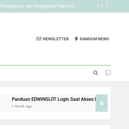
, Pengalaman, dan Keunggulan Platform
kses Mengalami Gangguan Sementara
na yang Mengutamakan Keamanan Akun
NEWSLETTER
RANDOM NEWS
Mengelola Akun melalui TIARA4D Login
, Pengalaman, dan Keunggulan Platform
ible.
kses Mengalami Gangguan Sementara
na yang Mengutamakan Keamanan Akun
an EDWINSLOT Login Saat Akses Mengalami Gangguan Seme
 Ago