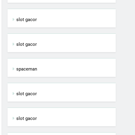
slot gacor
slot gacor
spaceman
slot gacor
slot gacor