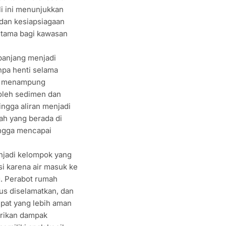
li ini menunjukkan
dan kesiapsiagaan
utama bagi kawasan
panjang menjadi
anpa henti selama
pu menampung
 oleh sedimen dan
ngga aliran menjadi
rah yang berada di
ingga mencapai
njadi kelompok yang
i karena air masuk ke
. Perabot rumah
s diselamatkan, dan
mpat yang lebih aman
erikan dampak