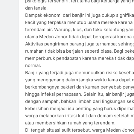
psikologis tersendiri, terutama bagi keluarga yang 
dan lansia.
Dampak ekonomi dari banjir ini juga cukup signifi
kecil yang terpaksa menutup usaha mereka karena 
terendam air. Warung, kios, dan toko kelontong yang
utama Medan Johor tidak dapat beroperasi karena a
Aktivitas pengiriman barang juga terhambat sehing
rumahan tidak bisa berjalan seperti biasa. Bagi peker
memperburuk pendapatan karena mereka tidak dapat
normal.
Banjir yang terjadi juga memunculkan risiko keseha
yang menggenang dalam jangka waktu lama dapat 
berkembangnya bakteri dan kuman penyebab penyakit
hingga infeksi pernapasan. Selain itu, air banjir j
dengan sampah, bahkan limbah dari lingkungan seki
kebersihan menjadi isu penting yang harus diperha
warga melaporkan iritasi kulit dan demam setelah 
atau membersihkan rumah yang terendam.
Di tengah situasi sulit tersebut, warga Medan Joh