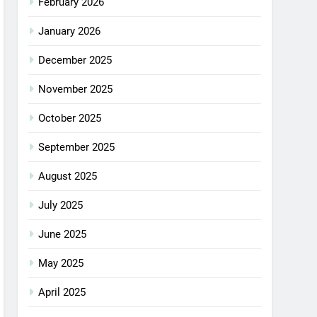
February 2026
January 2026
December 2025
November 2025
October 2025
September 2025
August 2025
July 2025
June 2025
May 2025
April 2025