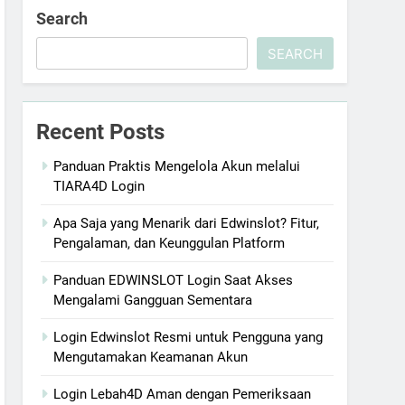
Search
SEARCH
Recent Posts
Panduan Praktis Mengelola Akun melalui
TIARA4D Login
Apa Saja yang Menarik dari Edwinslot? Fitur,
Pengalaman, dan Keunggulan Platform
Panduan EDWINSLOT Login Saat Akses
Mengalami Gangguan Sementara
Login Edwinslot Resmi untuk Pengguna yang
Mengutamakan Keamanan Akun
Login Lebah4D Aman dengan Pemeriksaan