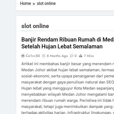
Home
slot online
slot online
Banjir Rendam Ribuan Rumah di Med
Setelah Hujan Lebat Semalaman
Ce1cc50
8 Months Ago
0
7 Mins
Artikel ini membahas banjir besar yang merendam 
Medan Johor akibat hujan lebat semalaman, terma
sosial-ekonomi, serta upaya penanganan dari peme
masyarakat dengan gaya penulisan natural dan SEO-
Hujan lebat yang mengguyur Kota Medan sepanjan
menyebabkan wilayah Medan Johor mengalami banj
merendam ribuan rumah warga. Peristiwa ini tidak
masyarakat, tetapi juga menimbulkan dampak yang 
terhadap aktivitas harian, infrastruktur lingkungan, 