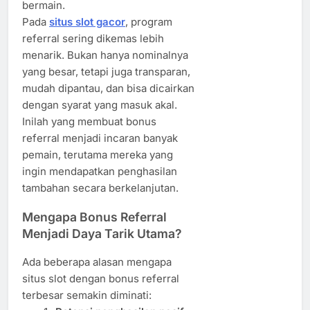
bermain.
Pada
situs slot gacor
, program
referral sering dikemas lebih
menarik. Bukan hanya nominalnya
yang besar, tetapi juga transparan,
mudah dipantau, dan bisa dicairkan
dengan syarat yang masuk akal.
Inilah yang membuat bonus
referral menjadi incaran banyak
pemain, terutama mereka yang
ingin mendapatkan penghasilan
tambahan secara berkelanjutan.
Mengapa Bonus Referral
Menjadi Daya Tarik Utama?
Ada beberapa alasan mengapa
situs slot dengan bonus referral
terbesar semakin diminati: