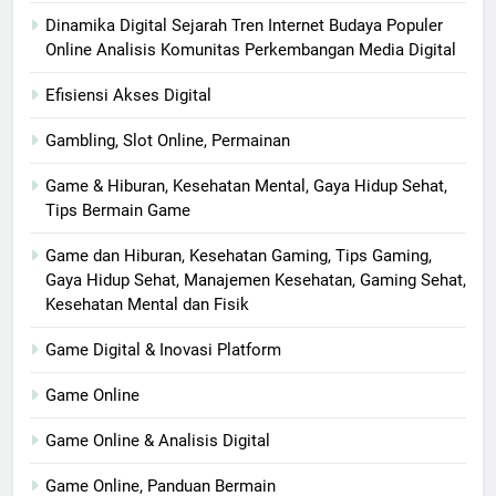
Dinamika Digital Sejarah Tren Internet Budaya Populer
Online Analisis Komunitas Perkembangan Media Digital
Efisiensi Akses Digital
Gambling, Slot Online, Permainan
Game & Hiburan, Kesehatan Mental, Gaya Hidup Sehat,
Tips Bermain Game
Game dan Hiburan, Kesehatan Gaming, Tips Gaming,
Gaya Hidup Sehat, Manajemen Kesehatan, Gaming Sehat,
Kesehatan Mental dan Fisik
Game Digital & Inovasi Platform
Game Online
Game Online & Analisis Digital
Game Online, Panduan Bermain