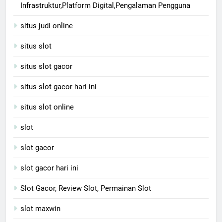
Infrastruktur,Platform Digital,Pengalaman Pengguna
situs judi online
situs slot
situs slot gacor
situs slot gacor hari ini
situs slot online
slot
slot gacor
slot gacor hari ini
Slot Gacor, Review Slot, Permainan Slot
slot maxwin