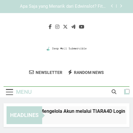
Skip
Panduan EDWINSLOT Login Saat Akses
to
Mengalami Gangguan Sementara
content
Login Edwinslot Resmi untuk Pengguna yang
Mengutamakan Keamanan Akun
Panduan Praktis Mengelola Akun melalui
TIARA4D Login
Apa Saja yang Menarik dari Edwinslot? Fitur,
Pengalaman, dan Keunggulan Platform
Panduan EDWINSLOT Login Saat Akses
Mengalami Gangguan Sementara
Deep Well
Dapatkan Layanan Pengeboran Sumur
Login Edwinslot Resmi untuk Pengguna yang
NEWSLETTER
RANDOM NEWS
Submersible
Mengutamakan Keamanan Akun
Berkualitas Dari Deep Well Submersible.
MENU
nduan Praktis Mengelola Akun melalui TIARA4D Login
HEADLINES
Weeks Ago