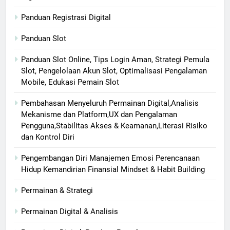
Panduan Registrasi Digital
Panduan Slot
Panduan Slot Online, Tips Login Aman, Strategi Pemula
Slot, Pengelolaan Akun Slot, Optimalisasi Pengalaman
Mobile, Edukasi Pemain Slot
Pembahasan Menyeluruh Permainan Digital,Analisis
Mekanisme dan Platform,UX dan Pengalaman
Pengguna,Stabilitas Akses & Keamanan,Literasi Risiko
dan Kontrol Diri
Pengembangan Diri Manajemen Emosi Perencanaan
Hidup Kemandirian Finansial Mindset & Habit Building
Permainan & Strategi
Permainan Digital & Analisis