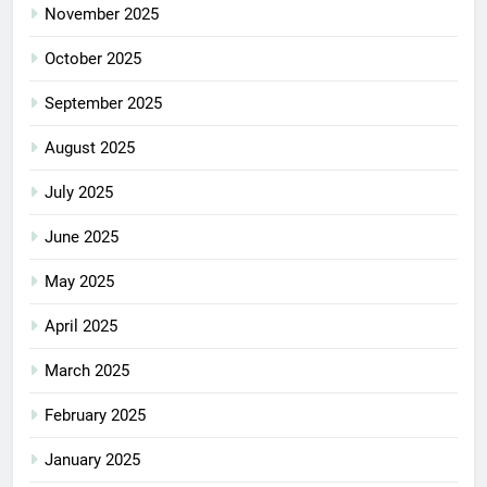
November 2025
October 2025
September 2025
August 2025
July 2025
June 2025
May 2025
April 2025
March 2025
February 2025
January 2025