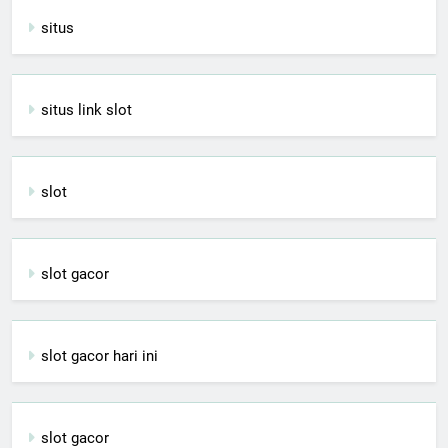
situs
situs link slot
slot
slot gacor
slot gacor hari ini
slot gacor