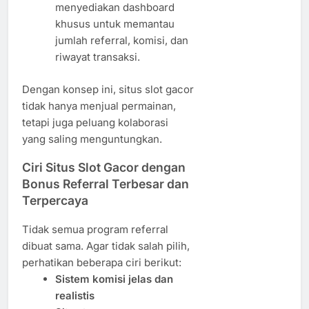
menyediakan dashboard
khusus untuk memantau
jumlah referral, komisi, dan
riwayat transaksi.
Dengan konsep ini, situs slot gacor
tidak hanya menjual permainan,
tetapi juga peluang kolaborasi
yang saling menguntungkan.
Ciri Situs Slot Gacor dengan
Bonus Referral Terbesar dan
Terpercaya
Tidak semua program referral
dibuat sama. Agar tidak salah pilih,
perhatikan beberapa ciri berikut:
Sistem komisi jelas dan
realistis