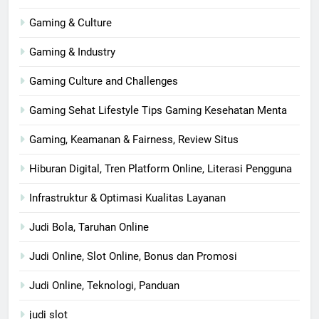
Gaming & Culture
Gaming & Industry
Gaming Culture and Challenges
Gaming Sehat Lifestyle Tips Gaming Kesehatan Menta
Gaming, Keamanan & Fairness, Review Situs
Hiburan Digital, Tren Platform Online, Literasi Pengguna
Infrastruktur & Optimasi Kualitas Layanan
Judi Bola, Taruhan Online
Judi Online, Slot Online, Bonus dan Promosi
Judi Online, Teknologi, Panduan
judi slot