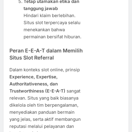
Tetap utamakan etika dan
tanggung jawab
Hindari klaim berlebihan.
Situs slot terpercaya selalu
menekankan bahwa
permainan bersifat hiburan.
Peran E-E-A-T dalam Memilih
Situs Slot Referral
Dalam konteks slot online, prinsip
Experience, Expertise,
Authoritativeness, dan
Trustworthiness (E-E-A-T)
sangat
relevan. Situs yang baik biasanya
dikelola oleh tim berpengalaman,
menyediakan panduan bermain
yang jelas, serta aktif membangun
reputasi melalui pelayanan dan