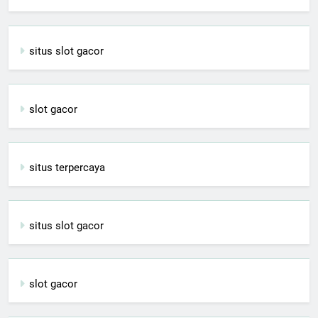
situs slot gacor
slot gacor
situs terpercaya
situs slot gacor
slot gacor