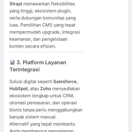
Strapi
menawarkan fleksibilitas
yang tinggi, ekosistem plugin,
serta dukungan komunitas yang
luas. Pemilihan CMS yang tepat
mempermudah upgrade, integrasi
keamanan, dan pengelolaan
konten secara efisien.
3. Platform Layanan
Terintegrasi
Solusi digital seperti
Salesforce
,
HubSpot
, atau
Zoho
menyediakan
ekosistem lengkap untuk CRM,
otomasi pemasaran, dan operasi
bisnis tanpa perlu menggabungkan
banyak sistem manual.
Alternatif yang tepat membantu
Anda membangun pengalaman