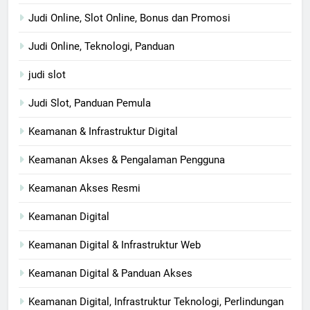
Judi Online, Slot Online, Bonus dan Promosi
Judi Online, Teknologi, Panduan
judi slot
Judi Slot, Panduan Pemula
Keamanan & Infrastruktur Digital
Keamanan Akses & Pengalaman Pengguna
Keamanan Akses Resmi
Keamanan Digital
Keamanan Digital & Infrastruktur Web
Keamanan Digital & Panduan Akses
Keamanan Digital, Infrastruktur Teknologi, Perlindungan