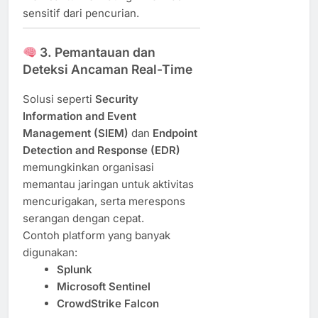
sensitif dari pencurian.
3. Pemantauan dan
Deteksi Ancaman Real-Time
Solusi seperti
Security
Information and Event
Management (SIEM)
dan
Endpoint
Detection and Response (EDR)
memungkinkan organisasi
memantau jaringan untuk aktivitas
mencurigakan, serta merespons
serangan dengan cepat.
Contoh platform yang banyak
digunakan:
Splunk
Microsoft Sentinel
CrowdStrike Falcon