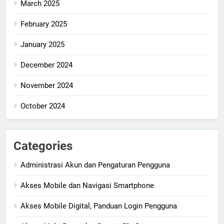
March 2025
February 2025
January 2025
December 2024
November 2024
October 2024
Categories
Administrasi Akun dan Pengaturan Pengguna
Akses Mobile dan Navigasi Smartphone
Akses Mobile Digital, Panduan Login Pengguna