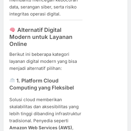
data, serangan siber, serta risiko
integritas operasi digital.
Alternatif Digital
Modern untuk Layanan
Online
Berikut ini beberapa kategori
layanan digital modern yang bisa
menjadi alternatif pilihan:
1. Platform Cloud
Computing yang Fleksibel
Solusi cloud memberikan
skalabilitas dan aksesibilitas yang
lebih tinggi dibanding infrastruktur
tradisional. Penyedia seperti
Amazon Web Services (AWS)
,