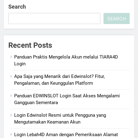
Search
SEARCH
Recent Posts
Panduan Praktis Mengelola Akun melalui TIARA4D
Login
Apa Saja yang Menarik dari Edwinslot? Fitur,
Pengalaman, dan Keunggulan Platform
Panduan EDWINSLOT Login Saat Akses Mengalami
Gangguan Sementara
Login Edwinslot Resmi untuk Pengguna yang
Mengutamakan Keamanan Akun
Login Lebah4D Aman dengan Pemeriksaan Alamat