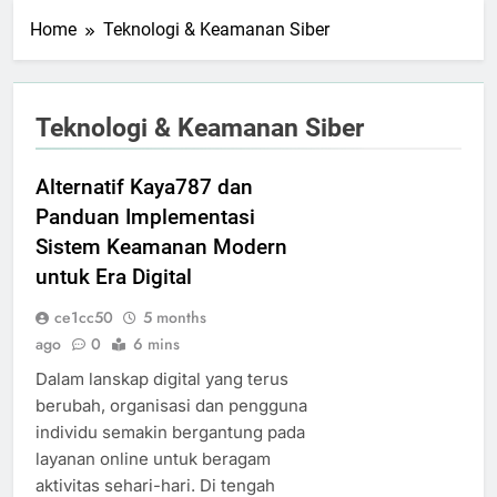
Home
Teknologi & Keamanan Siber
Teknologi & Keamanan Siber
Alternatif Kaya787 dan
Panduan Implementasi
Sistem Keamanan Modern
untuk Era Digital
ce1cc50
5 months
ago
0
6 mins
Dalam lanskap digital yang terus
berubah, organisasi dan pengguna
individu semakin bergantung pada
layanan online untuk beragam
aktivitas sehari-hari. Di tengah