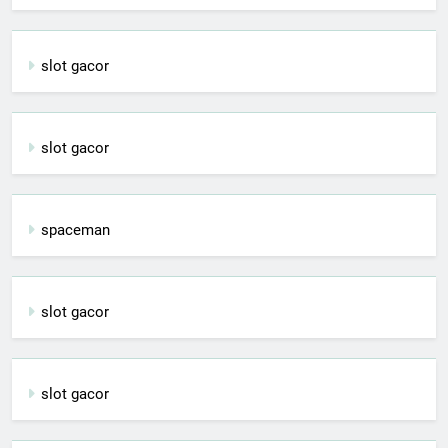
slot gacor
slot gacor
spaceman
slot gacor
slot gacor