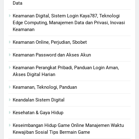
Data
Keamanan Digital, Sistem Login Kaya787, Teknologi
Edge Computing, Manajemen Data dan Privasi, Inovasi
Keamanan
Keamanan Online, Perjudian, Sbobet
Keamanan Password dan Akses Akun
Keamanan Perangkat Pribadi, Panduan Login Aman,
Akses Digital Harian
Keamanan, Teknologi, Panduan
Keandalan Sistem Digital
Kesehatan & Gaya Hidup
Keseimbangan Hidup Game Online Manajemen Waktu
Kewajiban Sosial Tips Bermain Game