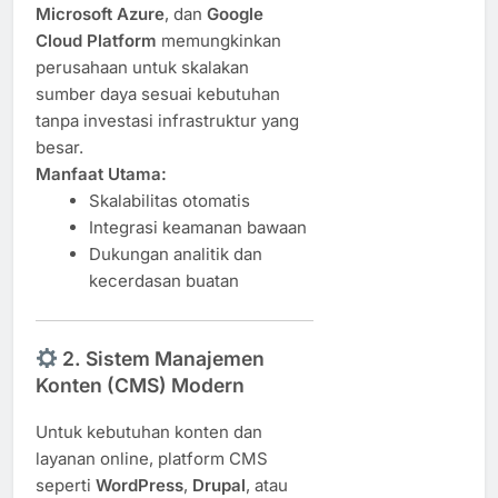
Microsoft Azure
, dan
Google
Cloud Platform
memungkinkan
perusahaan untuk skalakan
sumber daya sesuai kebutuhan
tanpa investasi infrastruktur yang
besar.
Manfaat Utama:
Skalabilitas otomatis
Integrasi keamanan bawaan
Dukungan analitik dan
kecerdasan buatan
2. Sistem Manajemen
Konten (CMS) Modern
Untuk kebutuhan konten dan
layanan online, platform CMS
seperti
WordPress
,
Drupal
, atau