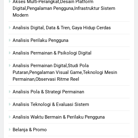
Akses Multi-Perangkat,Desain Platform
Digital,Pengalaman Pengguna,Infrastruktur Sistem
Modern
Analisis Digital, Data & Tren, Gaya Hidup Cerdas
Analisis Perilaku Pengguna
Analisis Permainan & Psikologi Digital
Analisis Permainan Digital,Studi Pola
Putaran,Pengalaman Visual Game,Teknologi Mesin
Permainan,Observasi Ritme Reel
Analisis Pola & Strategi Permainan
Analisis Teknologi & Evaluasi Sistem
Analisis Waktu Bermain & Perilaku Pengguna
Belanja & Promo