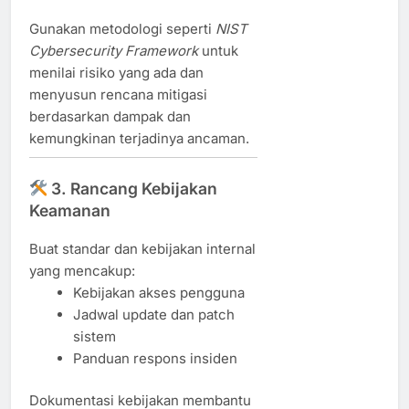
Gunakan metodologi seperti
NIST
Cybersecurity Framework
untuk
menilai risiko yang ada dan
menyusun rencana mitigasi
berdasarkan dampak dan
kemungkinan terjadinya ancaman.
3. Rancang Kebijakan
Keamanan
Buat standar dan kebijakan internal
yang mencakup:
Kebijakan akses pengguna
Jadwal update dan patch
sistem
Panduan respons insiden
Dokumentasi kebijakan membantu