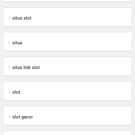
situs slot
situs
situs link slot
slot
slot gacor