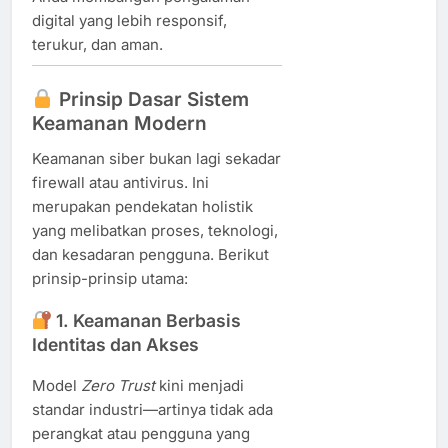
digital yang lebih responsif,
terukur, dan aman.
Prinsip Dasar Sistem
Keamanan Modern
Keamanan siber bukan lagi sekadar
firewall atau antivirus. Ini
merupakan pendekatan holistik
yang melibatkan proses, teknologi,
dan kesadaran pengguna. Berikut
prinsip-prinsip utama:
1. Keamanan Berbasis
Identitas dan Akses
Model
Zero Trust
kini menjadi
standar industri—artinya tidak ada
perangkat atau pengguna yang