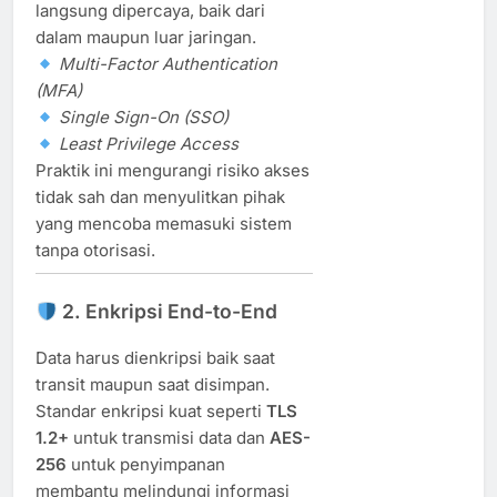
langsung dipercaya, baik dari
dalam maupun luar jaringan.
Multi-Factor Authentication
(MFA)
Single Sign-On (SSO)
Least Privilege Access
Praktik ini mengurangi risiko akses
tidak sah dan menyulitkan pihak
yang mencoba memasuki sistem
tanpa otorisasi.
2. Enkripsi End-to-End
Data harus dienkripsi baik saat
transit maupun saat disimpan.
Standar enkripsi kuat seperti
TLS
1.2+
untuk transmisi data dan
AES-
256
untuk penyimpanan
membantu melindungi informasi