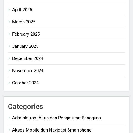
April 2025
March 2025
February 2025
January 2025
December 2024
November 2024
October 2024
Categories
Administrasi Akun dan Pengaturan Pengguna
Akses Mobile dan Navigasi Smartphone