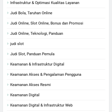
Infrastruktur & Optimasi Kualitas Layanan
Judi Bola, Taruhan Online
Judi Online, Slot Online, Bonus dan Promosi
Judi Online, Teknologi, Panduan
judi slot
Judi Slot, Panduan Pemula
Keamanan & Infrastruktur Digital
Keamanan Akses & Pengalaman Pengguna
Keamanan Akses Resmi
Keamanan Digital
Keamanan Digital & Infrastruktur Web