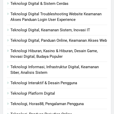
Teknologi Digital & Sistem Cerdas
Teknologi Digital Troubleshooting Website Keamanan
Akses Panduan Login User Experience
Teknologi Digital, Keamanan Sistem, Inovasi IT
Teknologi Digital, Panduan Online, Keamanan Akses Web
Teknologi Hiburan, Kasino & Hiburan, Desain Game,
Inovasi Digital, Budaya Populer
Teknologi Informasi, Infrastruktur Digital, Keamanan
Siber, Analisis Sistem
Teknologi Interaktif & Desain Pengguna
Teknologi Platform Digital
Teknologi, Horas88, Pengalaman Pengguna