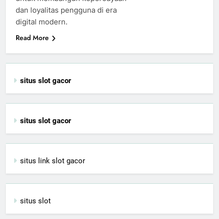
dan loyalitas pengguna di era
digital modern.
Read More
situs slot gacor
situs slot gacor
situs link slot gacor
situs slot