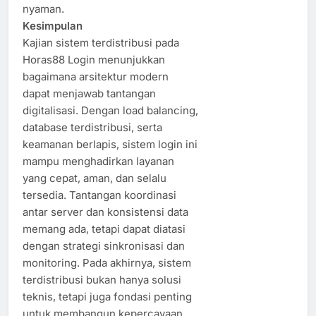
nyaman.
Kesimpulan
Kajian sistem terdistribusi pada
Horas88 Login menunjukkan
bagaimana arsitektur modern
dapat menjawab tantangan
digitalisasi. Dengan load balancing,
database terdistribusi, serta
keamanan berlapis, sistem login ini
mampu menghadirkan layanan
yang cepat, aman, dan selalu
tersedia. Tantangan koordinasi
antar server dan konsistensi data
memang ada, tetapi dapat diatasi
dengan strategi sinkronisasi dan
monitoring. Pada akhirnya, sistem
terdistribusi bukan hanya solusi
teknis, tetapi juga fondasi penting
untuk membangun kepercayaan