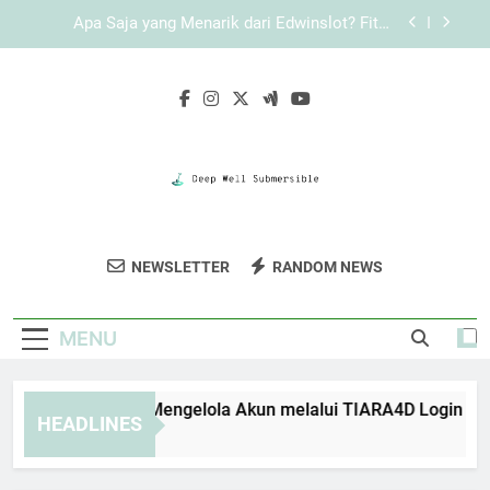
Skip
Panduan EDWINSLOT Login Saat Akses
to
Mengalami Gangguan Sementara
content
Login Edwinslot Resmi untuk Pengguna yang
Mengutamakan Keamanan Akun
Panduan Praktis Mengelola Akun melalui
TIARA4D Login
Apa Saja yang Menarik dari Edwinslot? Fitur,
Pengalaman, dan Keunggulan Platform
Panduan EDWINSLOT Login Saat Akses
Mengalami Gangguan Sementara
Deep Well
Dapatkan Layanan Pengeboran Sumur
Login Edwinslot Resmi untuk Pengguna yang
NEWSLETTER
RANDOM NEWS
Submersible
Mengutamakan Keamanan Akun
Berkualitas Dari Deep Well Submersible.
MENU
anduan Praktis Mengelola Akun melalui TIARA4D Login
HEADLINES
Weeks Ago