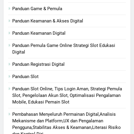
Panduan Game & Pemula
Panduan Keamanan & Akses Digital
Panduan Keamanan Digital
Panduan Pemula Game Online Strategi Slot Edukasi
Digital
Panduan Registrasi Digital
Panduan Slot
Panduan Slot Online, Tips Login Aman, Strategi Pemula
Slot, Pengelolaan Akun Slot, Optimalisasi Pengalaman
Mobile, Edukasi Pemain Slot
Pembahasan Menyeluruh Permainan Digital,Analisis
Mekanisme dan Platform,UX dan Pengalaman
Pengguna,Stabilitas Akses & Keamanan,Literasi Risiko