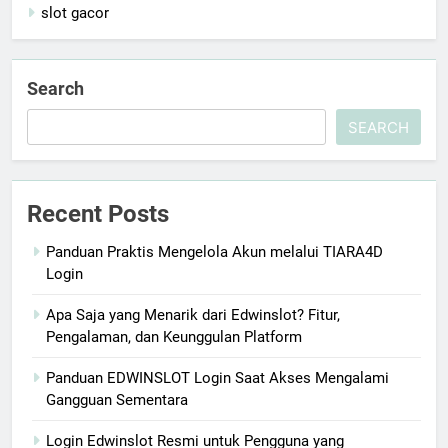
slot gacor
Search
SEARCH
Recent Posts
Panduan Praktis Mengelola Akun melalui TIARA4D
Login
Apa Saja yang Menarik dari Edwinslot? Fitur,
Pengalaman, dan Keunggulan Platform
Panduan EDWINSLOT Login Saat Akses Mengalami
Gangguan Sementara
Login Edwinslot Resmi untuk Pengguna yang