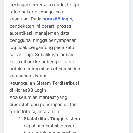
berbagai server atau node, tetapi
tetap bekerja sebagai satu
kesatuan. Pada
horas88 login
,
pendekatan ini berarti proses
autentikasi, manajemen data
pengguna, hingga penyimpanan
log tidak bergantung pada satu
server saja. Sebaliknya, beban
kerja dibagi ke beberapa server
untuk meningkatkan efisiensi dan
ketahanan sistem.
Keunggulan Sistem Terdistribusi
di Horas88 Login
Ada sejumlah manfaat yang
diperoleh dari penerapan sistem
terdistribusi, antara lain:
Skalabilitas Tinggi:
sistem
dapat menambah server
baru untuk menyesuaikan