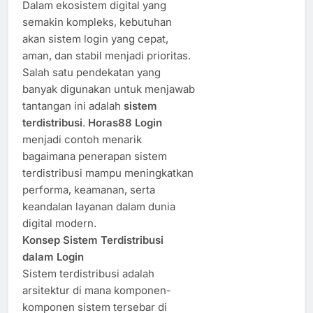
Dalam ekosistem digital yang
semakin kompleks, kebutuhan
akan sistem login yang cepat,
aman, dan stabil menjadi prioritas.
Salah satu pendekatan yang
banyak digunakan untuk menjawab
tantangan ini adalah
sistem
terdistribusi
.
Horas88 Login
menjadi contoh menarik
bagaimana penerapan sistem
terdistribusi mampu meningkatkan
performa, keamanan, serta
keandalan layanan dalam dunia
digital modern.
Konsep Sistem Terdistribusi
dalam Login
Sistem terdistribusi adalah
arsitektur di mana komponen-
komponen sistem tersebar di