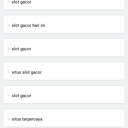
slot gacor
slot gacor hari ini
slot gacor
situs slot gacor
slot gacor
situs terpercaya