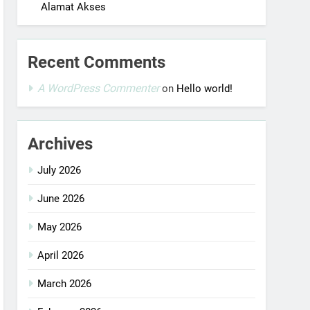
Alamat Akses
Recent Comments
A WordPress Commenter
on
Hello world!
Archives
July 2026
June 2026
May 2026
April 2026
March 2026