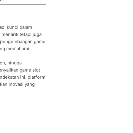
jadi kunci dalam
menarik tetapi juga
wa pengembangan game
ntang memahami
rch, hingga
enyajikan game slot
dekatan ini, platform
kan inovasi yang