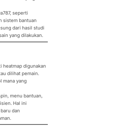
787, seperti
n sistem bantuan
ung dari hasil studi
sain yang dilakukan.
rti heatmap digunakan
au dilihat pemain.
ol mana yang
 spin, menu bantuan,
sien. Hal ini
 baru dan
aman.