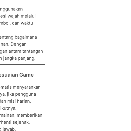
menggunakan
esi wajah melalui
ombol, dan waktu
tentang bagaimana
inan. Dengan
gan antara tantangan
n jangka panjang.
yesuaian Game
omatis menyarankan
ya, jika pengguna
n misi harian,
ikutnya.
ermainan, memberikan
henti sejenak,
 jawab.