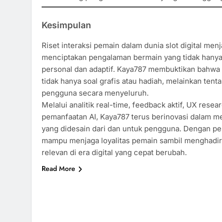
Kesimpulan
Riset interaksi pemain dalam dunia slot digital men
menciptakan pengalaman bermain yang tidak hanya 
personal dan adaptif. Kaya787 membuktikan bah
tidak hanya soal grafis atau hadiah, melainkan te
pengguna secara menyeluruh.
Melalui analitik real-time, feedback aktif, UX resea
pemanfaatan AI, Kaya787 terus berinovasi dalam m
yang didesain dari dan untuk pengguna. Dengan pen
mampu menjaga loyalitas pemain sambil menghadir
relevan di era digital yang cepat berubah.
Read More