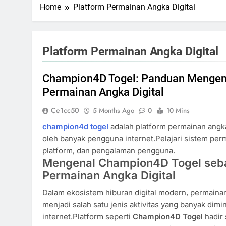
Home
Platform Permainan Angka Digital
Platform Permainan Angka Digital
Champion4D Togel: Panduan Mengen
Permainan Angka Digital
Ce1cc50
5 Months Ago
0
10 Mins
champion4d togel
adalah platform permainan angka
oleh banyak pengguna internet.Pelajari sistem pe
platform, dan pengalaman pengguna.
Mengenal Champion4D Togel seba
Permainan Angka Digital
Dalam ekosistem hiburan digital modern, permaina
menjadi salah satu jenis aktivitas yang banyak dim
internet.Platform seperti
Champion4D Togel
hadir 