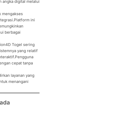
angka digital melalui
k mengakses
tegrasi.Platform ini
memungkinkan
ui berbagai
ion4D Togel sering
stemnya yang relatif
teraktif.Pengguna
engan cepat tanpa
dirkan layanan yang
 untuk menangani
pada