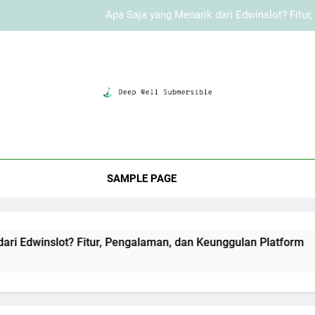
Apa Saja yang Menarik dari Edwinslot? Fitur
Panduan EDWINSLOT Login Saat A
Login Edwinslot Resmi untuk Penggu
Panduan Praktis 
p Well Submersible
Apa Saja yang Menarik dari Edwinslot? Fitur
Layanan Pengeboran Sumur Berkualitas Dari Deep Well Submers
Panduan EDWINSLOT Login Saat A
SAMPLE PAGE
Login Edwinslot Resmi untuk Penggu
ot? Fitur, Pengalaman, dan Keunggulan Platform
Pandua
1 Month 