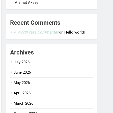
Alamat Akses
Recent Comments
A WordPress Commenter
on
Hello world!
Archives
July 2026
June 2026
May 2026
April 2026
March 2026