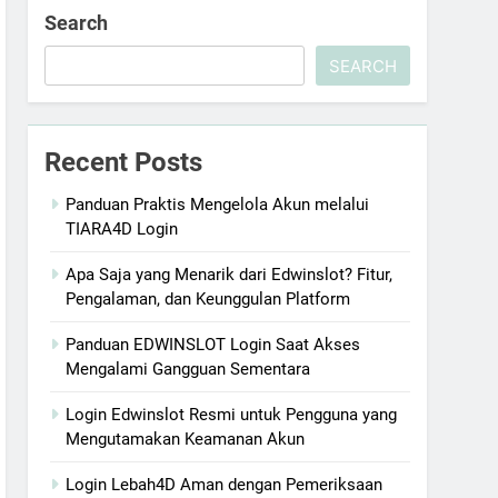
Search
SEARCH
Recent Posts
Panduan Praktis Mengelola Akun melalui
TIARA4D Login
Apa Saja yang Menarik dari Edwinslot? Fitur,
Pengalaman, dan Keunggulan Platform
Panduan EDWINSLOT Login Saat Akses
Mengalami Gangguan Sementara
Login Edwinslot Resmi untuk Pengguna yang
Mengutamakan Keamanan Akun
Login Lebah4D Aman dengan Pemeriksaan