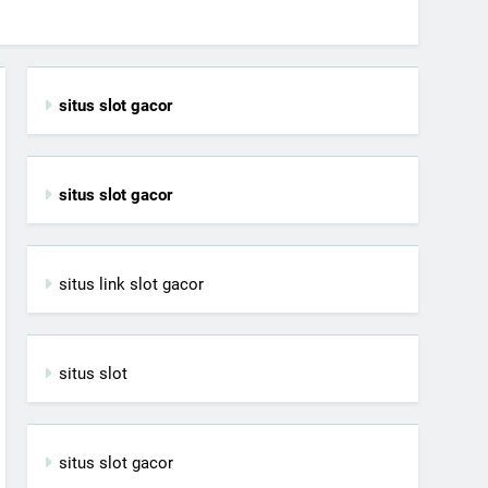
situs slot gacor
situs slot gacor
situs link slot gacor
situs slot
situs slot gacor