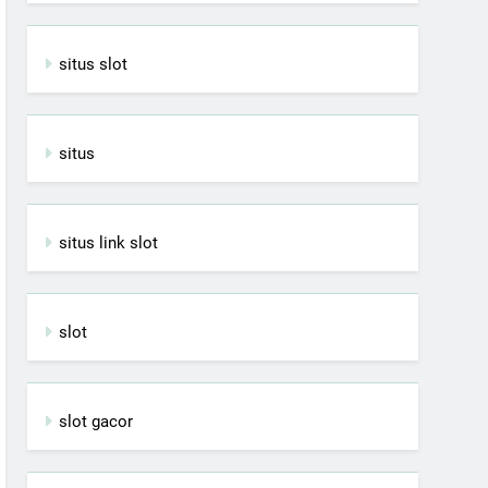
situs slot
situs
situs link slot
slot
slot gacor