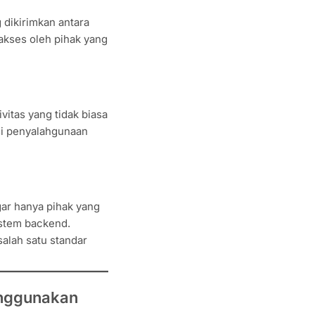
 dikirimkan antara
akses oleh pihak yang
vitas yang tidak biasa
si penyalahgunaan
gar hanya pihak yang
istem backend.
salah satu standar
nggunakan