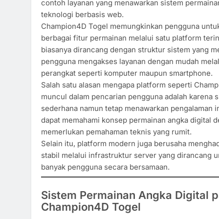
contoh layanan yang menawarkan sistem permainan 
teknologi berbasis web.
Champion4D Togel memungkinkan pengguna untu
berbagai fitur permainan melalui satu platform terin
biasanya dirancang dengan struktur sistem yang 
pengguna mengakses layanan dengan mudah melal
perangkat seperti komputer maupun smartphone.
Salah satu alasan mengapa platform seperti Champ
muncul dalam pencarian pengguna adalah karena si
sederhana namun tetap menawarkan pengalaman in
dapat memahami konsep permainan angka digital d
memerlukan pemahaman teknis yang rumit.
Selain itu, platform modern juga berusaha mengha
stabil melalui infrastruktur server yang dirancang
banyak pengguna secara bersamaan.
Sistem Permainan Angka Digital 
Champion4D Togel