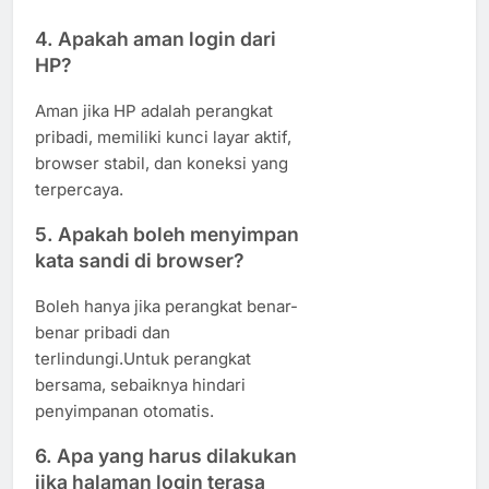
4. Apakah aman login dari
HP?
Aman jika HP adalah perangkat
pribadi, memiliki kunci layar aktif,
browser stabil, dan koneksi yang
terpercaya.
5. Apakah boleh menyimpan
kata sandi di browser?
Boleh hanya jika perangkat benar-
benar pribadi dan
terlindungi.Untuk perangkat
bersama, sebaiknya hindari
penyimpanan otomatis.
6. Apa yang harus dilakukan
jika halaman login terasa