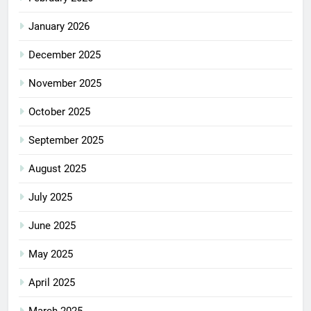
January 2026
December 2025
November 2025
October 2025
September 2025
August 2025
July 2025
June 2025
May 2025
April 2025