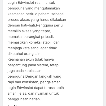
Login Edwinslot resmi untuk
pengguna yang mengutamakan
keamanan perlu dipahami sebagai
proses akses yang harus dilakukan
dengan hati-hati.Pengguna perlu
memilih akses yang tepat,
memakai perangkat pribadi,
memastikan koneksi stabil, dan
menjaga kata sandi agar tidak
diketahui orang lain.
Keamanan akun tidak hanya
bergantung pada sistem, tetapi
juga pada kebiasaan
pengguna.Dengan langkah yang
rapi dan konsisten, pengalaman
login Edwinslot dapat terasa lebih
aman, jelas, dan nyaman untuk
penggunaan harian.