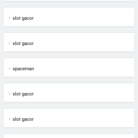
slot gacor
slot gacor
spaceman
slot gacor
slot gacor