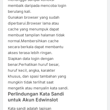
membaik daripada mencoba login
berulang kali.
Gunakan browser yang sudah
diperbarui.Browser lama atau
cache yang menumpuk dapat
membuat tampilan halaman tidak
normal.Membersihkan cache
secara berkala dapat membantu
akses terasa lebih ringan.
Siapkan data login dengan
benar.Perhatikan huruf besar,
huruf kecil, angka, karakter
khusus, dan spasi tambahan yang
mungkin tidak terlihat saat
mengetik atau menyalin kata sandi.
Perlindungan Kata Sandi
untuk Akun Edwinslot
Kata sandi adalah lapisan