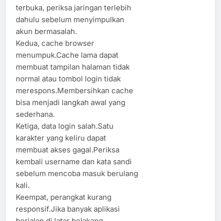
terbuka, periksa jaringan terlebih
dahulu sebelum menyimpulkan
akun bermasalah.
Kedua, cache browser
menumpuk.Cache lama dapat
membuat tampilan halaman tidak
normal atau tombol login tidak
merespons.Membersihkan cache
bisa menjadi langkah awal yang
sederhana.
Ketiga, data login salah.Satu
karakter yang keliru dapat
membuat akses gagal.Periksa
kembali username dan kata sandi
sebelum mencoba masuk berulang
kali.
Keempat, perangkat kurang
responsif.Jika banyak aplikasi
berjalan di latar belakang,