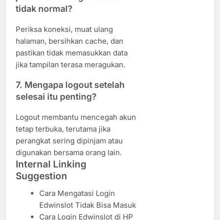
tidak normal?
Periksa koneksi, muat ulang
halaman, bersihkan cache, dan
pastikan tidak memasukkan data
jika tampilan terasa meragukan.
7. Mengapa logout setelah
selesai itu penting?
Logout membantu mencegah akun
tetap terbuka, terutama jika
perangkat sering dipinjam atau
digunakan bersama orang lain.
Internal Linking
Suggestion
Cara Mengatasi Login
Edwinslot Tidak Bisa Masuk
Cara Login Edwinslot di HP