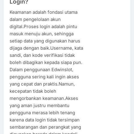
Login?
Keamanan adalah fondasi utama
dalam pengelolaan akun
digital.Proses login adalah pintu
masuk menuju akun, sehingga
setiap data yang digunakan harus
dijaga dengan baik.Username, kata
sandi, dan kode verifikasi tidak
boleh dibagikan kepada siapa pun.
Dalam penggunaan Edwinslot,
pengguna sering kali ingin akses
yang cepat dan praktis.Namun,
kecepatan tidak boleh
mengorbankan keamanan.Akses
yang aman justru membantu
pengguna merasa lebih tenang
karena data login tidak tersimpan
sembarangan dan perangkat yang