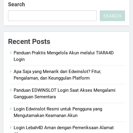
Search
SEARCH
Recent Posts
Panduan Praktis Mengelola Akun melalui TIARA4D
Login
Apa Saja yang Menarik dari Edwinslot? Fitur,
Pengalaman, dan Keunggulan Platform
Panduan EDWINSLOT Login Saat Akses Mengalami
Gangguan Sementara
Login Edwinslot Resmi untuk Pengguna yang
Mengutamakan Keamanan Akun
Login Lebah4D Aman dengan Pemeriksaan Alamat