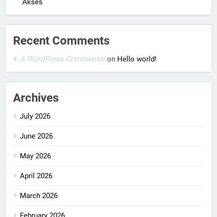
Akses
Recent Comments
A WordPress Commenter
on
Hello world!
Archives
July 2026
June 2026
May 2026
April 2026
March 2026
February 2026