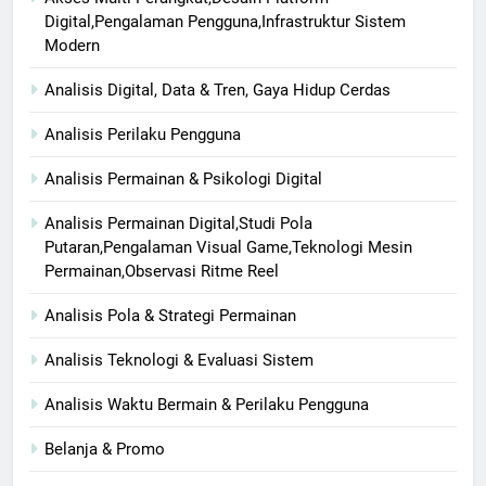
Digital,Pengalaman Pengguna,Infrastruktur Sistem
Modern
Analisis Digital, Data & Tren, Gaya Hidup Cerdas
Analisis Perilaku Pengguna
Analisis Permainan & Psikologi Digital
Analisis Permainan Digital,Studi Pola
Putaran,Pengalaman Visual Game,Teknologi Mesin
Permainan,Observasi Ritme Reel
Analisis Pola & Strategi Permainan
Analisis Teknologi & Evaluasi Sistem
Analisis Waktu Bermain & Perilaku Pengguna
Belanja & Promo