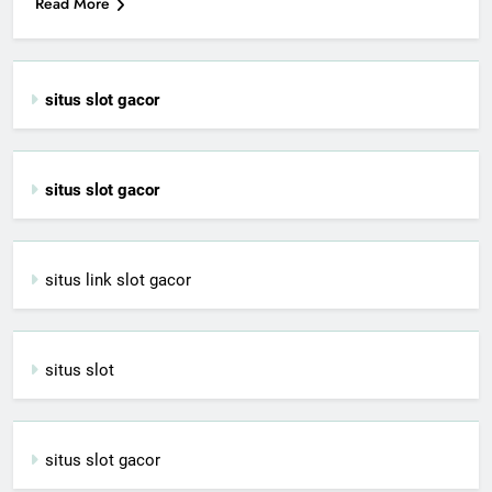
Read More
situs slot gacor
situs slot gacor
situs link slot gacor
situs slot
situs slot gacor