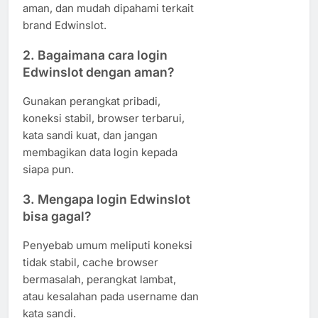
aman, dan mudah dipahami terkait
brand Edwinslot.
2. Bagaimana cara login
Edwinslot dengan aman?
Gunakan perangkat pribadi,
koneksi stabil, browser terbarui,
kata sandi kuat, dan jangan
membagikan data login kepada
siapa pun.
3. Mengapa login Edwinslot
bisa gagal?
Penyebab umum meliputi koneksi
tidak stabil, cache browser
bermasalah, perangkat lambat,
atau kesalahan pada username dan
kata sandi.