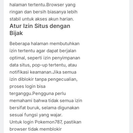
halaman tertentu.Browser yang
ringan dan bersih biasanya lebih
stabil untuk akses akun harian.
Atur Izin Situs dengan
Bijak
Beberapa halaman membutuhkan
izin tertentu agar dapat berjalan
optimal, seperti izin penyimpanan
data situs, pop-up tertentu, atau
notifikasi keamanan.Jika semua
izin diblokir tanpa pengecualian,
proses login bisa
terganggu.Pengguna perlu
memahami bahwa tidak semua izin
bersifat buruk, selama digunakan
sesuai fungsi yang wajar.
Untuk login Pokemon787, pastikan
browser tidak memblokir