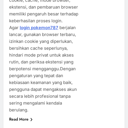
cookie, cache, mode browser,
ekstensi, dan pembaruan browser
memiliki pengaruh besar terhadap
keberhasilan proses login.
Agar
login pokemon787
berjalan
lancar, gunakan browser terbaru,
izinkan cookie yang diperlukan,
bersihkan cache seperlunya,
hindari mode privat untuk akses
rutin, dan periksa ekstensi yang
berpotensi mengganggu.Dengan
pengaturan yang tepat dan
kebiasaan keamanan yang baik,
pengguna dapat mengakses akun
secara lebih profesional tanpa
sering mengalami kendala
berulang.
Read More