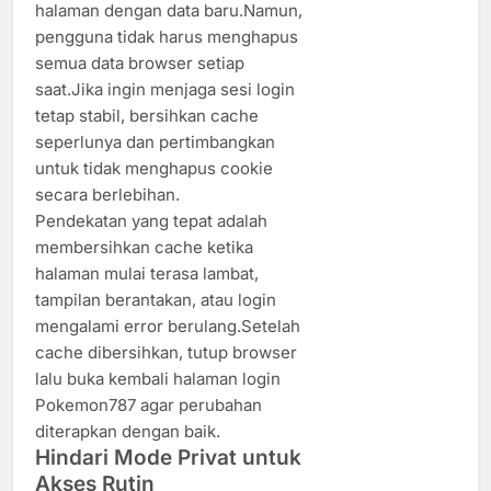
halaman dengan data baru.Namun,
pengguna tidak harus menghapus
semua data browser setiap
saat.Jika ingin menjaga sesi login
tetap stabil, bersihkan cache
seperlunya dan pertimbangkan
untuk tidak menghapus cookie
secara berlebihan.
Pendekatan yang tepat adalah
membersihkan cache ketika
halaman mulai terasa lambat,
tampilan berantakan, atau login
mengalami error berulang.Setelah
cache dibersihkan, tutup browser
lalu buka kembali halaman login
Pokemon787 agar perubahan
diterapkan dengan baik.
Hindari Mode Privat untuk
Akses Rutin