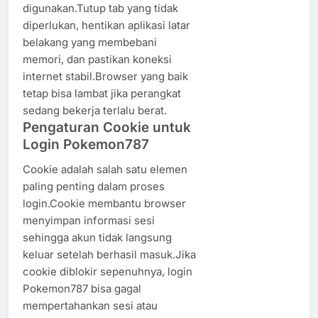
digunakan.Tutup tab yang tidak
diperlukan, hentikan aplikasi latar
belakang yang membebani
memori, dan pastikan koneksi
internet stabil.Browser yang baik
tetap bisa lambat jika perangkat
sedang bekerja terlalu berat.
Pengaturan Cookie untuk
Login Pokemon787
Cookie adalah salah satu elemen
paling penting dalam proses
login.Cookie membantu browser
menyimpan informasi sesi
sehingga akun tidak langsung
keluar setelah berhasil masuk.Jika
cookie diblokir sepenuhnya, login
Pokemon787 bisa gagal
mempertahankan sesi atau