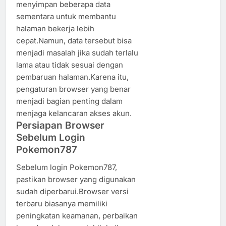
menyimpan beberapa data
sementara untuk membantu
halaman bekerja lebih
cepat.Namun, data tersebut bisa
menjadi masalah jika sudah terlalu
lama atau tidak sesuai dengan
pembaruan halaman.Karena itu,
pengaturan browser yang benar
menjadi bagian penting dalam
menjaga kelancaran akses akun.
Persiapan Browser
Sebelum Login
Pokemon787
Sebelum login Pokemon787,
pastikan browser yang digunakan
sudah diperbarui.Browser versi
terbaru biasanya memiliki
peningkatan keamanan, perbaikan