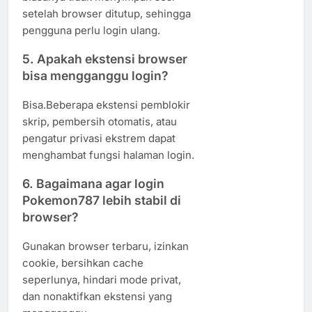
setelah browser ditutup, sehingga
pengguna perlu login ulang.
5. Apakah ekstensi browser
bisa mengganggu login?
Bisa.Beberapa ekstensi pemblokir
skrip, pembersih otomatis, atau
pengatur privasi ekstrem dapat
menghambat fungsi halaman login.
6. Bagaimana agar login
Pokemon787 lebih stabil di
browser?
Gunakan browser terbaru, izinkan
cookie, bersihkan cache
seperlunya, hindari mode privat,
dan nonaktifkan ekstensi yang