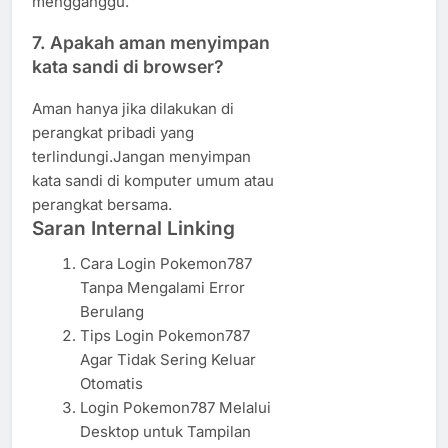
mengganggu.
7. Apakah aman menyimpan
kata sandi di browser?
Aman hanya jika dilakukan di
perangkat pribadi yang
terlindungi.Jangan menyimpan
kata sandi di komputer umum atau
perangkat bersama.
Saran Internal Linking
Cara Login Pokemon787
Tanpa Mengalami Error
Berulang
Tips Login Pokemon787
Agar Tidak Sering Keluar
Otomatis
Login Pokemon787 Melalui
Desktop untuk Tampilan