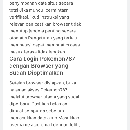
penyimpanan data situs secara
total.Jika muncul permintaan
verifikasi, ikuti instruksi yang
relevan dan pastikan browser tidak
menutup jendela penting secara
otomatis.Pengaturan yang terlalu
membatasi dapat membuat proses
masuk terasa tidak lengkap.
Cara Login Pokemon787
dengan Browser yang
Sudah Dioptimalkan
Setelah browser disiapkan, buka
halaman akses Pokemon787
melalui browser utama yang sudah
diperbarui.Pastikan halaman
dimuat sempurna sebelum
memasukkan data akun.Masukkan
username atau email dengan teliti,