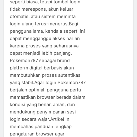
seperti biasa, tetapi tombol login
tidak merespons, akun keluar
otomatis, atau sistem meminta
login ulang terus-menerus.Bagi
pengguna lama, kendala seperti ini
dapat mengganggu akses harian
karena proses yang seharusnya
cepat menjadi lebih panjang.
Pokemon787 sebagai brand
platform digital berbasis akun
membutuhkan proses autentikasi
yang stabil.Agar login Pokemon787
berjalan optimal, pengguna perlu
memastikan browser berada dalam
kondisi yang benar, aman, dan
mendukung penyimpanan sesi
login secara wajar.Artikel ini
membahas panduan lengkap
pengaturan browser agar