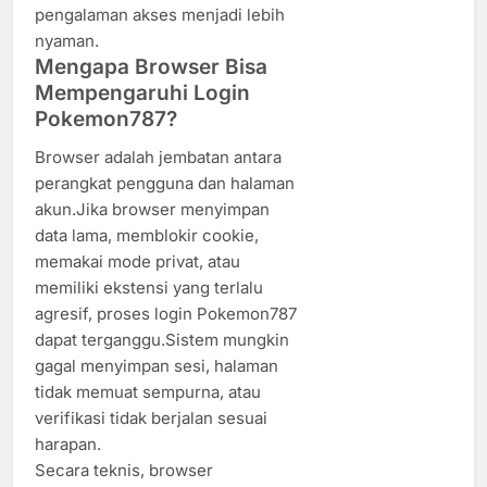
pengalaman akses menjadi lebih
nyaman.
Mengapa Browser Bisa
Mempengaruhi Login
Pokemon787?
Browser adalah jembatan antara
perangkat pengguna dan halaman
akun.Jika browser menyimpan
data lama, memblokir cookie,
memakai mode privat, atau
memiliki ekstensi yang terlalu
agresif, proses login Pokemon787
dapat terganggu.Sistem mungkin
gagal menyimpan sesi, halaman
tidak memuat sempurna, atau
verifikasi tidak berjalan sesuai
harapan.
Secara teknis, browser