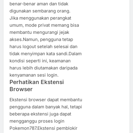
benar-benar aman dan tidak
digunakan sembarang orang.
Jika menggunakan perangkat
umum, mode privat memang bisa
membantu mengurangi jejak
akses.Namun, pengguna tetap
harus logout setelah selesai dan
tidak menyimpan kata sandi.Dalam
kondisi seperti ini, keamanan
harus lebih diutamakan daripada
kenyamanan sesi login.
Perhatikan Ekstensi
Browser
Ekstensi browser dapat membantu
pengguna dalam banyak hal, tetapi
beberapa ekstensi juga dapat
mengganggu proses login
Pokemon787.Ekstensi pemblokir