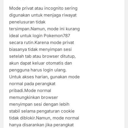
Mode privat atau incognito sering
digunakan untuk menjaga riwayat
penelusuran tidak
tersimpan.Namun, mode ini kurang
ideal untuk login Pokemon787
secara rutin.Karena mode privat
biasanya tidak menyimpan sesi
setelah tab atau browser ditutup,
akun dapat keluar otomatis dan
pengguna harus login ulang.
Untuk akses harian, gunakan mode
normal pada perangkat
pribadi.Mode normal
memungkinkan browser
menyimpan sesi dengan lebih
stabil selama pengaturan cookie
tidak diblokir.Namun, mode normal
hanya disarankan jika perangkat