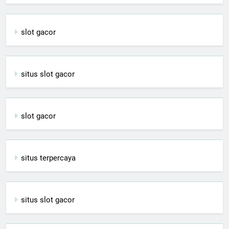
slot gacor
situs slot gacor
slot gacor
situs terpercaya
situs slot gacor