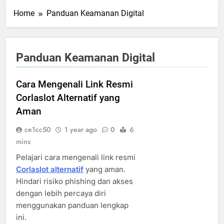
Home
Panduan Keamanan Digital
Panduan Keamanan Digital
Cara Mengenali Link Resmi
Corlaslot Alternatif yang
Aman
ce1cc50
1 year ago
0
6
mins
Pelajari cara mengenali link resmi
Corlaslot alternatif
yang aman.
Hindari risiko phishing dan akses
dengan lebih percaya diri
menggunakan panduan lengkap
ini.