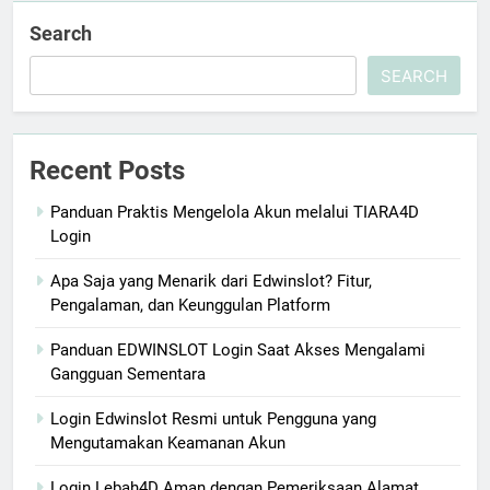
Search
SEARCH
Recent Posts
Panduan Praktis Mengelola Akun melalui TIARA4D
Login
Apa Saja yang Menarik dari Edwinslot? Fitur,
Pengalaman, dan Keunggulan Platform
Panduan EDWINSLOT Login Saat Akses Mengalami
Gangguan Sementara
Login Edwinslot Resmi untuk Pengguna yang
Mengutamakan Keamanan Akun
Login Lebah4D Aman dengan Pemeriksaan Alamat