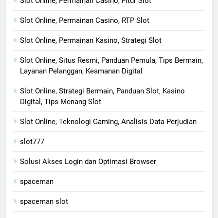
Slot Online, Permainan Casino, Fitur Slot
Slot Online, Permainan Casino, RTP Slot
Slot Online, Permainan Kasino, Strategi Slot
Slot Online, Situs Resmi, Panduan Pemula, Tips Bermain,
Layanan Pelanggan, Keamanan Digital
Slot Online, Strategi Bermain, Panduan Slot, Kasino
Digital, Tips Menang Slot
Slot Online, Teknologi Gaming, Analisis Data Perjudian
slot777
Solusi Akses Login dan Optimasi Browser
spaceman
spaceman slot