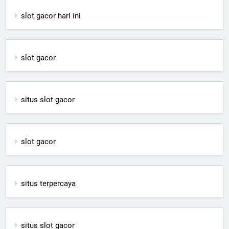
slot gacor hari ini
slot gacor
situs slot gacor
slot gacor
situs terpercaya
situs slot gacor