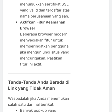
menunjukkan sertifikat SSL
yang valid dan terdaftar atas
nama perusahaan yang sah.
Aktifkan Fitur Keamanan
Browser
Beberapa browser modern
menyediakan fitur untuk
memperingatkan pengguna
jika mengunjungi situs yang
mencurigakan. Pastikan
fitur ini aktif.
Tanda-Tanda Anda Berada di
Link yang Tidak Aman
Waspadalah jika Anda menemukan
salah satu dari hal berikut:
Banyak pop-up yang