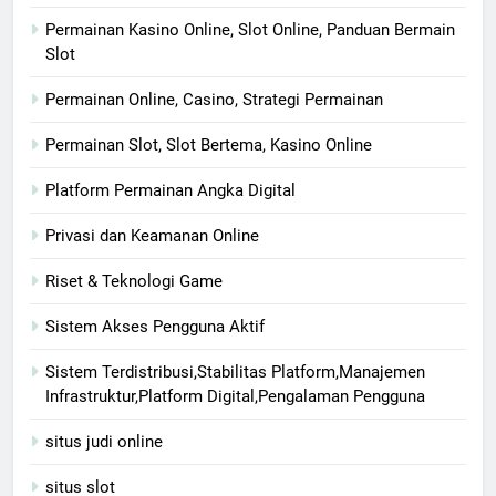
Permainan Kasino Online, Slot Online, Panduan Bermain
Slot
Permainan Online, Casino, Strategi Permainan
Permainan Slot, Slot Bertema, Kasino Online
Platform Permainan Angka Digital
Privasi dan Keamanan Online
Riset & Teknologi Game
Sistem Akses Pengguna Aktif
Sistem Terdistribusi,Stabilitas Platform,Manajemen
Infrastruktur,Platform Digital,Pengalaman Pengguna
situs judi online
situs slot