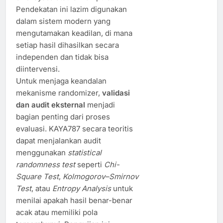
Pendekatan ini lazim digunakan
dalam sistem modern yang
mengutamakan keadilan, di mana
setiap hasil dihasilkan secara
independen dan tidak bisa
diintervensi.
Untuk menjaga keandalan
mekanisme randomizer,
validasi
dan audit eksternal
menjadi
bagian penting dari proses
evaluasi. KAYA787 secara teoritis
dapat menjalankan audit
menggunakan
statistical
randomness test
seperti
Chi-
Square Test
,
Kolmogorov–Smirnov
Test
, atau
Entropy Analysis
untuk
menilai apakah hasil benar-benar
acak atau memiliki pola