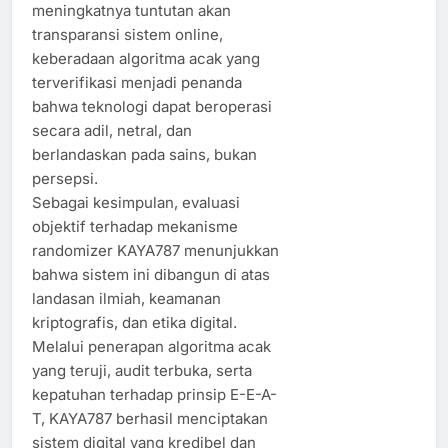
meningkatnya tuntutan akan
transparansi sistem online,
keberadaan algoritma acak yang
terverifikasi menjadi penanda
bahwa teknologi dapat beroperasi
secara adil, netral, dan
berlandaskan pada sains, bukan
persepsi.
Sebagai kesimpulan, evaluasi
objektif terhadap mekanisme
randomizer KAYA787 menunjukkan
bahwa sistem ini dibangun di atas
landasan ilmiah, keamanan
kriptografis, dan etika digital.
Melalui penerapan algoritma acak
yang teruji, audit terbuka, serta
kepatuhan terhadap prinsip E-E-A-
T, KAYA787 berhasil menciptakan
sistem digital yang kredibel dan