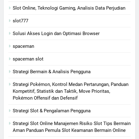
Slot Online, Teknologi Gaming, Analisis Data Perjudian
slot777
Solusi Akses Login dan Optimasi Browser
spaceman
spaceman slot
Strategi Bermain & Analisis Pengguna
Strategi Pokémon, Kontrol Medan Pertarungan, Panduan
Kompetitif, Statistik dan Taktik, Move Prioritas,
Pokémon Offensif dan Defensif
Strategi Slot & Pengalaman Pengguna
Strategi Slot Online Manajemen Risiko Slot Tips Bermain
Aman Panduan Pemula Slot Keamanan Bermain Online