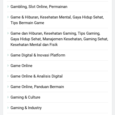
Gambling, Slot Online, Permainan
Game & Hiburan, Kesehatan Mental, Gaya Hidup Sehat,
Tips Bermain Game
Game dan Hiburan, Kesehatan Gaming, Tips Gaming,
Gaya Hidup Sehat, Manajemen Kesehatan, Gaming Sehat,
Kesehatan Mental dan Fisik
Game Digital & Inovasi Platform
Game Online
Game Online & Analisis Digital
Game Online, Panduan Bermain
Gaming & Culture
Gaming & Industry