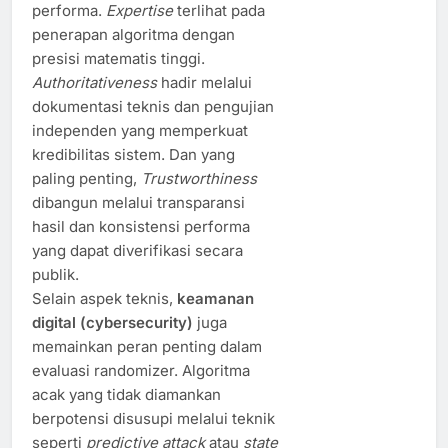
performa.
Expertise
terlihat pada
penerapan algoritma dengan
presisi matematis tinggi.
Authoritativeness
hadir melalui
dokumentasi teknis dan pengujian
independen yang memperkuat
kredibilitas sistem. Dan yang
paling penting,
Trustworthiness
dibangun melalui transparansi
hasil dan konsistensi performa
yang dapat diverifikasi secara
publik.
Selain aspek teknis,
keamanan
digital (cybersecurity)
juga
memainkan peran penting dalam
evaluasi randomizer. Algoritma
acak yang tidak diamankan
berpotensi disusupi melalui teknik
seperti
predictive attack
atau
state