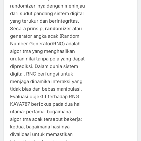
randomizer-nya dengan meninjau
dari sudut pandang sistem digital
yang terukur dan berintegritas.
Secara prinsip,
randomizer
atau
generator angka acak (Random
Number Generator/RNG) adalah
algoritma yang menghasilkan
urutan nilai tanpa pola yang dapat
diprediksi. Dalam dunia sistem
digital, RNG berfungsi untuk
menjaga dinamika interaksi yang
tidak bias dan bebas manipulasi.
Evaluasi objektif terhadap RNG
KAYA787 berfokus pada dua hal
utama: pertama, bagaimana
algoritma acak tersebut bekerja;
kedua, bagaimana hasilnya
divalidasi untuk memastikan