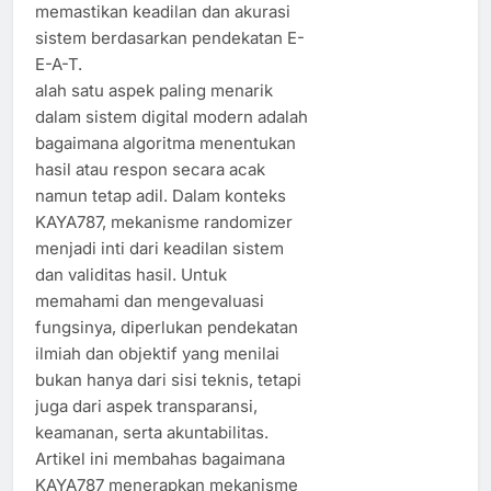
memastikan keadilan dan akurasi
sistem berdasarkan pendekatan E-
E-A-T.
alah satu aspek paling menarik
dalam sistem digital modern adalah
bagaimana algoritma menentukan
hasil atau respon secara acak
namun tetap adil. Dalam konteks
KAYA787, mekanisme randomizer
menjadi inti dari keadilan sistem
dan validitas hasil. Untuk
memahami dan mengevaluasi
fungsinya, diperlukan pendekatan
ilmiah dan objektif yang menilai
bukan hanya dari sisi teknis, tetapi
juga dari aspek transparansi,
keamanan, serta akuntabilitas.
Artikel ini membahas bagaimana
KAYA787 menerapkan mekanisme