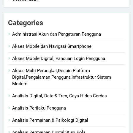
Categories
Administrasi Akun dan Pengaturan Pengguna
Akses Mobile dan Navigasi Smartphone
Akses Mobile Digital, Panduan Login Pengguna
Akses Multi-Perangkat,Desain Platform
Digital,Pengalaman Pengguna,Infrastruktur Sistem
Modern
Analisis Digital, Data & Tren, Gaya Hidup Cerdas
Analisis Perilaku Pengguna
Analisis Permainan & Psikologi Digital
Analisis Permainan Digital,Studi Pola