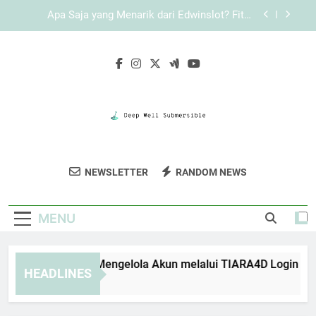
Skip
Panduan EDWINSLOT Login Saat Akses
to
Mengalami Gangguan Sementara
content
Login Edwinslot Resmi untuk Pengguna yang
Mengutamakan Keamanan Akun
Panduan Praktis Mengelola Akun melalui
TIARA4D Login
Apa Saja yang Menarik dari Edwinslot? Fitur,
Pengalaman, dan Keunggulan Platform
Panduan EDWINSLOT Login Saat Akses
Mengalami Gangguan Sementara
Deep Well
Dapatkan Layanan Pengeboran Sumur
Login Edwinslot Resmi untuk Pengguna yang
NEWSLETTER
RANDOM NEWS
Submersible
Mengutamakan Keamanan Akun
Berkualitas Dari Deep Well Submersible.
MENU
nduan Praktis Mengelola Akun melalui TIARA4D Login
HEADLINES
Weeks Ago