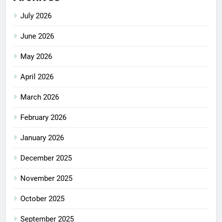
July 2026
June 2026
May 2026
April 2026
March 2026
February 2026
January 2026
December 2025
November 2025
October 2025
September 2025