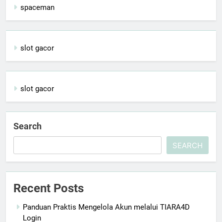
spaceman
slot gacor
slot gacor
Search
SEARCH
Recent Posts
Panduan Praktis Mengelola Akun melalui TIARA4D
Login