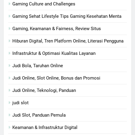
Gaming Culture and Challenges
Gaming Sehat Lifestyle Tips Gaming Kesehatan Menta
Gaming, Keamanan & Fairness, Review Situs
Hiburan Digital, Tren Platform Online, Literasi Pengguna
Infrastruktur & Optimasi Kualitas Layanan
Judi Bola, Taruhan Online
Judi Online, Slot Online, Bonus dan Promosi
Judi Online, Teknologi, Panduan
judi slot
Judi Slot, Panduan Pemula
Keamanan & Infrastruktur Digital