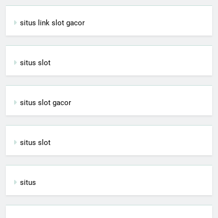
situs link slot gacor
situs slot
situs slot gacor
situs slot
situs