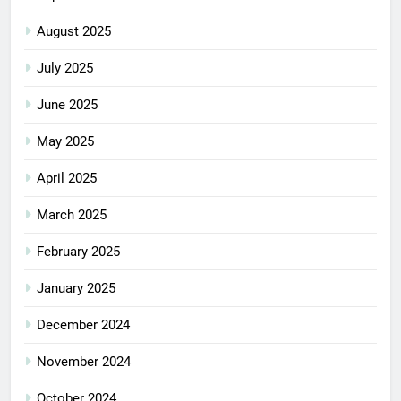
August 2025
July 2025
June 2025
May 2025
April 2025
March 2025
February 2025
January 2025
December 2024
November 2024
October 2024