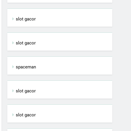
slot gacor
slot gacor
spaceman
slot gacor
slot gacor