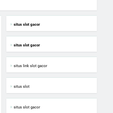
situs slot gacor
situs slot gacor
situs link slot gacor
situs slot
situs slot gacor