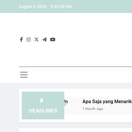
Skip
August 6, 2026
5:03:37 PM
to
content
Dee
Dapatkan 
lalui TIARA4D Login
Apa Saja yang Menarik dari Edwins
1 Month Ago
HEADLINES