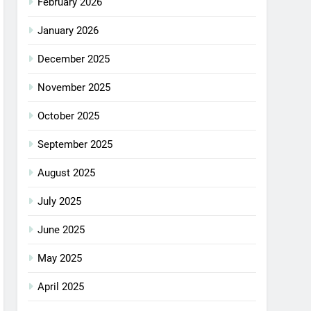
February 2026
January 2026
December 2025
November 2025
October 2025
September 2025
August 2025
July 2025
June 2025
May 2025
April 2025