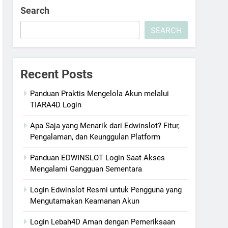
Search
SEARCH
Recent Posts
Panduan Praktis Mengelola Akun melalui
TIARA4D Login
Apa Saja yang Menarik dari Edwinslot? Fitur,
Pengalaman, dan Keunggulan Platform
Panduan EDWINSLOT Login Saat Akses
Mengalami Gangguan Sementara
Login Edwinslot Resmi untuk Pengguna yang
Mengutamakan Keamanan Akun
Login Lebah4D Aman dengan Pemeriksaan