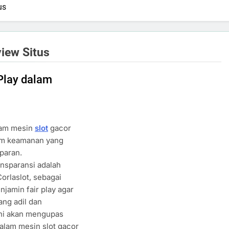
us
iew Situs
Play dalam
alam mesin
slot
gacor
tem keamanan yang
paran.
ansparansi adalah
orlaslot, sebagai
njamin fair play agar
ng adil dan
ini akan mengupas
dalam mesin slot gacor