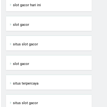
slot gacor hari ini
slot gacor
situs slot gacor
slot gacor
situs terpercaya
situs slot gacor