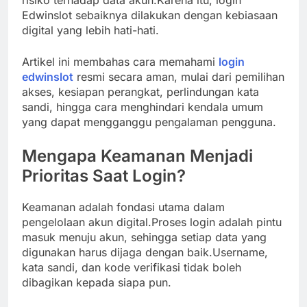
risiko terhadap data akun.Karena itu, login
Edwinslot sebaiknya dilakukan dengan kebiasaan
digital yang lebih hati-hati.
Artikel ini membahas cara memahami
login
edwinslot
resmi secara aman, mulai dari pemilihan
akses, kesiapan perangkat, perlindungan kata
sandi, hingga cara menghindari kendala umum
yang dapat mengganggu pengalaman pengguna.
Mengapa Keamanan Menjadi
Prioritas Saat Login?
Keamanan adalah fondasi utama dalam
pengelolaan akun digital.Proses login adalah pintu
masuk menuju akun, sehingga setiap data yang
digunakan harus dijaga dengan baik.Username,
kata sandi, dan kode verifikasi tidak boleh
dibagikan kepada siapa pun.