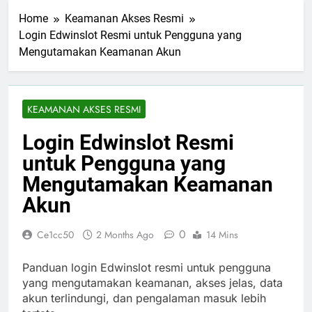
Home
Keamanan Akses Resmi
Login Edwinslot Resmi untuk Pengguna yang
Mengutamakan Keamanan Akun
KEAMANAN AKSES RESMI
Login Edwinslot Resmi
untuk Pengguna yang
Mengutamakan Keamanan
Akun
0
Ce1cc50
2 Months Ago
14 Mins
Panduan login Edwinslot resmi untuk pengguna
yang mengutamakan keamanan, akses jelas, data
akun terlindungi, dan pengalaman masuk lebih