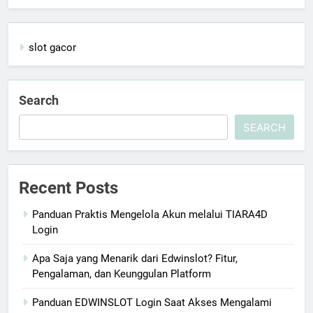
slot gacor
Search
SEARCH
Recent Posts
Panduan Praktis Mengelola Akun melalui TIARA4D
Login
Apa Saja yang Menarik dari Edwinslot? Fitur,
Pengalaman, dan Keunggulan Platform
Panduan EDWINSLOT Login Saat Akses Mengalami