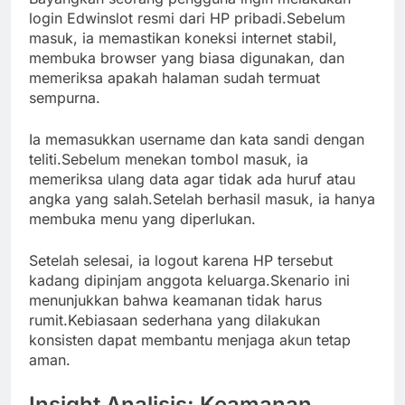
login Edwinslot resmi dari HP pribadi.Sebelum
masuk, ia memastikan koneksi internet stabil,
membuka browser yang biasa digunakan, dan
memeriksa apakah halaman sudah termuat
sempurna.
Ia memasukkan username dan kata sandi dengan
teliti.Sebelum menekan tombol masuk, ia
memeriksa ulang data agar tidak ada huruf atau
angka yang salah.Setelah berhasil masuk, ia hanya
membuka menu yang diperlukan.
Setelah selesai, ia logout karena HP tersebut
kadang dipinjam anggota keluarga.Skenario ini
menunjukkan bahwa keamanan tidak harus
rumit.Kebiasaan sederhana yang dilakukan
konsisten dapat membantu menjaga akun tetap
aman.
Insight Analisis: Keamanan