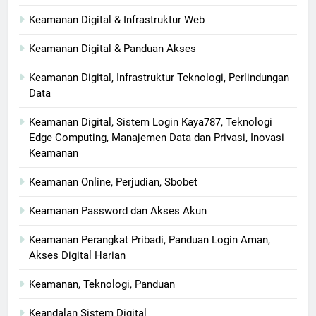
Keamanan Digital & Infrastruktur Web
Keamanan Digital & Panduan Akses
Keamanan Digital, Infrastruktur Teknologi, Perlindungan
Data
Keamanan Digital, Sistem Login Kaya787, Teknologi
Edge Computing, Manajemen Data dan Privasi, Inovasi
Keamanan
Keamanan Online, Perjudian, Sbobet
Keamanan Password dan Akses Akun
Keamanan Perangkat Pribadi, Panduan Login Aman,
Akses Digital Harian
Keamanan, Teknologi, Panduan
Keandalan Sistem Digital