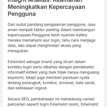
Meningkatkan Kepercayaan
Pengguna
Dari sudut pandang pengalaman pengguna, rasa
aman menjadi faktor penting dalam membangun
kepercayaan.Pengguna lebih nyaman ketika
mereka memahami alur login, tahu cara menjaga
data, dan dapat menghindari akses yang
meragukan.
Edwinslot sebagai brand yang dicari dalam
konteks login perlu dibahas dengan pendekatan
informatif.Artikel yang baik tidak hanya mengulang
keyword, tetapi juga memberi panduan nyata
tentang perangkat, koneksi, browser, kata sandi,
dan kebiasaan logout.
Secara SEO, pembahasan ini mendukung variasi
pencarian seperti login Edwinslot resmi, Edwinslot