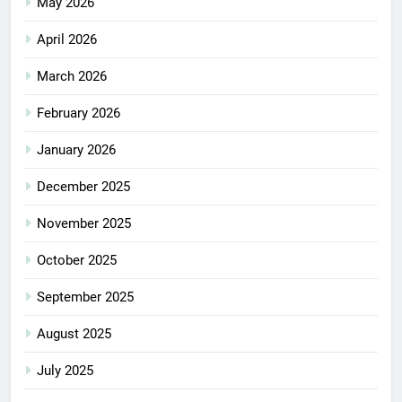
May 2026
April 2026
March 2026
February 2026
January 2026
December 2025
November 2025
October 2025
September 2025
August 2025
July 2025