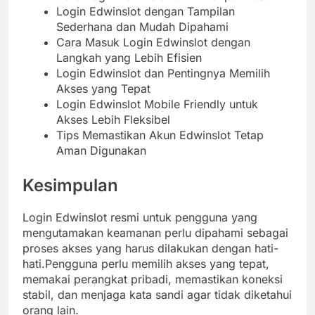
Login Edwinslot dengan Tampilan
Sederhana dan Mudah Dipahami
Cara Masuk Login Edwinslot dengan
Langkah yang Lebih Efisien
Login Edwinslot dan Pentingnya Memilih
Akses yang Tepat
Login Edwinslot Mobile Friendly untuk
Akses Lebih Fleksibel
Tips Memastikan Akun Edwinslot Tetap
Aman Digunakan
Kesimpulan
Login Edwinslot resmi untuk pengguna yang
mengutamakan keamanan perlu dipahami sebagai
proses akses yang harus dilakukan dengan hati-
hati.Pengguna perlu memilih akses yang tepat,
memakai perangkat pribadi, memastikan koneksi
stabil, dan menjaga kata sandi agar tidak diketahui
orang lain.