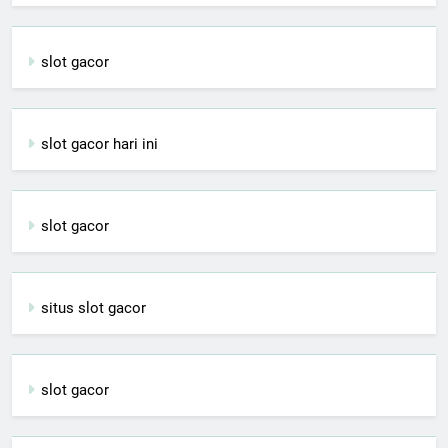
slot gacor
slot gacor hari ini
slot gacor
situs slot gacor
slot gacor