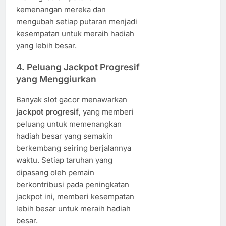
kemenangan mereka dan
mengubah setiap putaran menjadi
kesempatan untuk meraih hadiah
yang lebih besar.
4.
Peluang Jackpot Progresif
yang Menggiurkan
Banyak slot gacor menawarkan
jackpot progresif
, yang memberi
peluang untuk memenangkan
hadiah besar yang semakin
berkembang seiring berjalannya
waktu. Setiap taruhan yang
dipasang oleh pemain
berkontribusi pada peningkatan
jackpot ini, memberi kesempatan
lebih besar untuk meraih hadiah
besar.