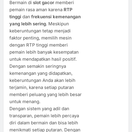
Bermain di
slot gacor
memberi
pemain rasa aman karena
RTP
tinggi
dan
frekuensi kemenangan
yang lebih sering
. Meskipun
keberuntungan tetap menjadi
faktor penting, memilih mesin
dengan RTP tinggi memberi
pemain lebih banyak kesempatan
untuk mendapatkan hasil positif.
Dengan semakin seringnya
kemenangan yang didapatkan,
keberuntungan Anda akan lebih
terjamin, karena setiap putaran
memberi peluang yang lebih besar
untuk menang.
Dengan sistem yang adil dan
transparan, pemain lebih percaya
diri dalam bermain dan bisa lebih
menikmati setiap putaran. Dengan