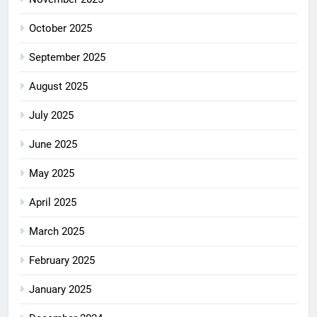
October 2025
September 2025
August 2025
July 2025
June 2025
May 2025
April 2025
March 2025
February 2025
January 2025