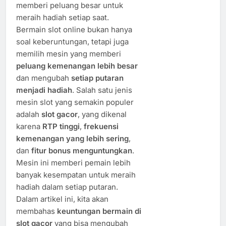
memberi peluang besar untuk
meraih hadiah setiap saat.
Bermain slot online bukan hanya
soal keberuntungan, tetapi juga
memilih mesin yang memberi
peluang kemenangan lebih besar
dan mengubah
setiap putaran
menjadi hadiah
. Salah satu jenis
mesin slot yang semakin populer
adalah
slot gacor
, yang dikenal
karena
RTP tinggi
,
frekuensi
kemenangan yang lebih sering
,
dan
fitur bonus menguntungkan
.
Mesin ini memberi pemain lebih
banyak kesempatan untuk meraih
hadiah dalam setiap putaran.
Dalam artikel ini, kita akan
membahas
keuntungan bermain di
slot gacor
yang bisa mengubah