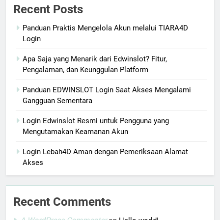
Recent Posts
Panduan Praktis Mengelola Akun melalui TIARA4D
Login
Apa Saja yang Menarik dari Edwinslot? Fitur,
Pengalaman, dan Keunggulan Platform
Panduan EDWINSLOT Login Saat Akses Mengalami
Gangguan Sementara
Login Edwinslot Resmi untuk Pengguna yang
Mengutamakan Keamanan Akun
Login Lebah4D Aman dengan Pemeriksaan Alamat
Akses
Recent Comments