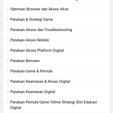
Optimasi Browser dan Akses Akun
Panduan & Strategi Game
Panduan Akses dan Troubleshooting
Panduan Akses Mobile
Panduan Akses Platform Digital
Panduan Bermain
Panduan Game & Pemula
Panduan Keamanan & Akses Digital
Panduan Keamanan Digital
Panduan Pemula Game Online Strategi Slot Edukasi
Digital