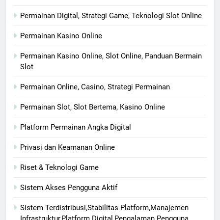
Permainan Digital, Strategi Game, Teknologi Slot Online
Permainan Kasino Online
Permainan Kasino Online, Slot Online, Panduan Bermain
Slot
Permainan Online, Casino, Strategi Permainan
Permainan Slot, Slot Bertema, Kasino Online
Platform Permainan Angka Digital
Privasi dan Keamanan Online
Riset & Teknologi Game
Sistem Akses Pengguna Aktif
Sistem Terdistribusi,Stabilitas Platform,Manajemen
Infrastruktur,Platform Digital,Pengalaman Pengguna