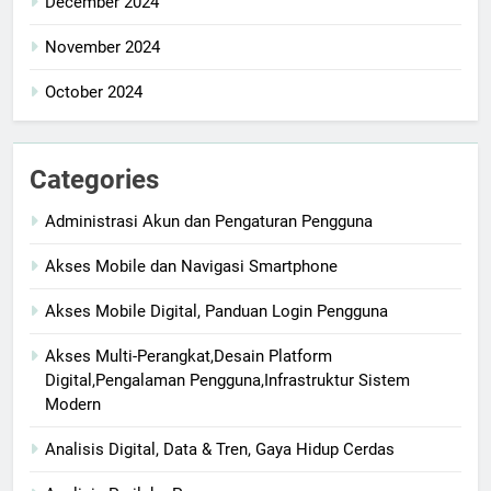
December 2024
November 2024
October 2024
Categories
Administrasi Akun dan Pengaturan Pengguna
Akses Mobile dan Navigasi Smartphone
Akses Mobile Digital, Panduan Login Pengguna
Akses Multi-Perangkat,Desain Platform
Digital,Pengalaman Pengguna,Infrastruktur Sistem
Modern
Analisis Digital, Data & Tren, Gaya Hidup Cerdas