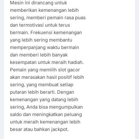
Mesin ini dirancang untuk
memberikan kemenangan lebih
sering, memberi pemain rasa puas
dan termotivasi untuk terus
bermain. Frekuensi kemenangan
yang lebih sering membantu
memperpanjang waktu bermain
dan memberi lebih banyak
kesempatan untuk meraih hadiah.
Pemain yang memilih slot gacor
akan merasakan hasil positif lebih
sering, yang membuat setiap
putaran lebih berarti. Dengan
kemenangan yang datang lebih
sering, Anda bisa mengumpulkan
saldo dan meningkatkan peluang
untuk meraih kemenangan lebih
besar atau bahkan jackpot.