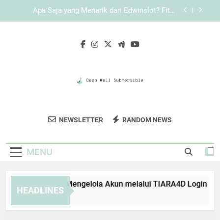
Skip
Panduan EDWINSLOT Login Saat Akses
to
Mengalami Gangguan Sementara
content
Login Edwinslot Resmi untuk Pengguna yang
Mengutamakan Keamanan Akun
Panduan Praktis Mengelola Akun melalui
TIARA4D Login
Apa Saja yang Menarik dari Edwinslot? Fitur,
Pengalaman, dan Keunggulan Platform
Panduan EDWINSLOT Login Saat Akses
Mengalami Gangguan Sementara
Deep Well
Dapatkan Layanan Pengeboran Sumur
Login Edwinslot Resmi untuk Pengguna yang
NEWSLETTER
RANDOM NEWS
Submersible
Mengutamakan Keamanan Akun
Berkualitas Dari Deep Well Submersible.
MENU
nduan Praktis Mengelola Akun melalui TIARA4D Login
HEADLINES
Weeks Ago