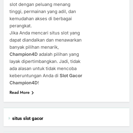
slot dengan peluang menang
tinggi, permainan yang adil, dan
kemudahan akses di berbagai
perangkat.
Jika Anda mencari situs slot yang
dapat diandalkan dan menawarkan
banyak pilihan menarik,
Champion4D
adalah pilihan yang
layak dipertimbangkan. Jadi, tidak
ada alasan untuk tidak mencoba
keberuntungan Anda di
Slot Gacor
Champion4D
!
Read More
situs slot gacor