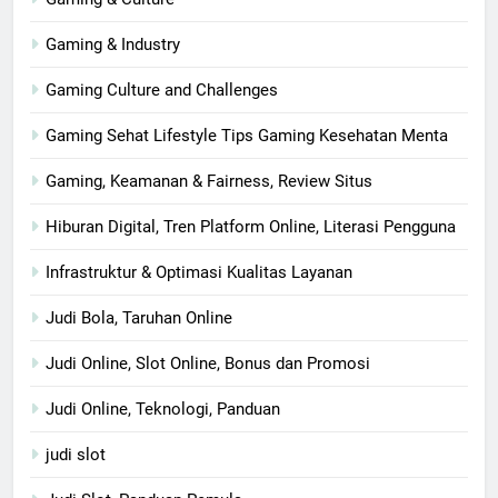
Gaming & Industry
Gaming Culture and Challenges
Gaming Sehat Lifestyle Tips Gaming Kesehatan Menta
Gaming, Keamanan & Fairness, Review Situs
Hiburan Digital, Tren Platform Online, Literasi Pengguna
Infrastruktur & Optimasi Kualitas Layanan
Judi Bola, Taruhan Online
Judi Online, Slot Online, Bonus dan Promosi
Judi Online, Teknologi, Panduan
judi slot