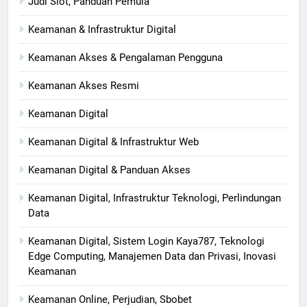
Judi Slot, Panduan Pemula
Keamanan & Infrastruktur Digital
Keamanan Akses & Pengalaman Pengguna
Keamanan Akses Resmi
Keamanan Digital
Keamanan Digital & Infrastruktur Web
Keamanan Digital & Panduan Akses
Keamanan Digital, Infrastruktur Teknologi, Perlindungan
Data
Keamanan Digital, Sistem Login Kaya787, Teknologi
Edge Computing, Manajemen Data dan Privasi, Inovasi
Keamanan
Keamanan Online, Perjudian, Sbobet