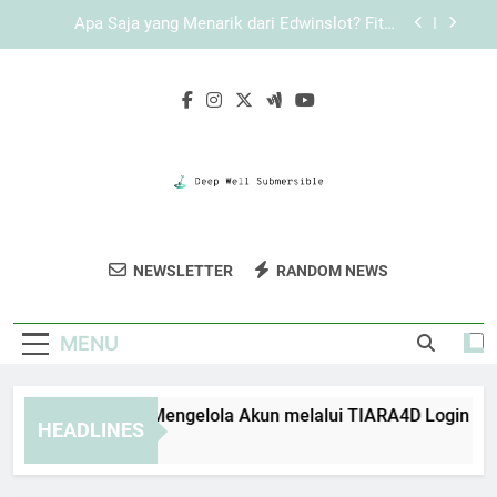
Skip
Panduan EDWINSLOT Login Saat Akses
to
Mengalami Gangguan Sementara
content
Login Edwinslot Resmi untuk Pengguna yang
Mengutamakan Keamanan Akun
Panduan Praktis Mengelola Akun melalui
TIARA4D Login
Apa Saja yang Menarik dari Edwinslot? Fitur,
Pengalaman, dan Keunggulan Platform
Panduan EDWINSLOT Login Saat Akses
Mengalami Gangguan Sementara
Deep Well
Dapatkan Layanan Pengeboran Sumur
Login Edwinslot Resmi untuk Pengguna yang
NEWSLETTER
RANDOM NEWS
Submersible
Mengutamakan Keamanan Akun
Berkualitas Dari Deep Well Submersible.
MENU
nduan Praktis Mengelola Akun melalui TIARA4D Login
HEADLINES
Weeks Ago