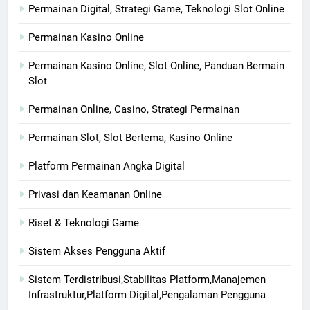
Permainan Digital, Strategi Game, Teknologi Slot Online
Permainan Kasino Online
Permainan Kasino Online, Slot Online, Panduan Bermain
Slot
Permainan Online, Casino, Strategi Permainan
Permainan Slot, Slot Bertema, Kasino Online
Platform Permainan Angka Digital
Privasi dan Keamanan Online
Riset & Teknologi Game
Sistem Akses Pengguna Aktif
Sistem Terdistribusi,Stabilitas Platform,Manajemen
Infrastruktur,Platform Digital,Pengalaman Pengguna