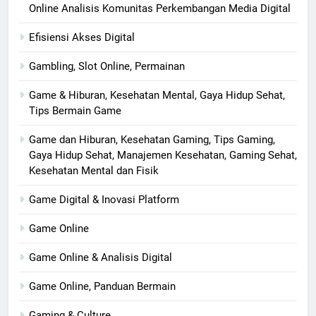
Online Analisis Komunitas Perkembangan Media Digital
Efisiensi Akses Digital
Gambling, Slot Online, Permainan
Game & Hiburan, Kesehatan Mental, Gaya Hidup Sehat,
Tips Bermain Game
Game dan Hiburan, Kesehatan Gaming, Tips Gaming,
Gaya Hidup Sehat, Manajemen Kesehatan, Gaming Sehat,
Kesehatan Mental dan Fisik
Game Digital & Inovasi Platform
Game Online
Game Online & Analisis Digital
Game Online, Panduan Bermain
Gaming & Culture