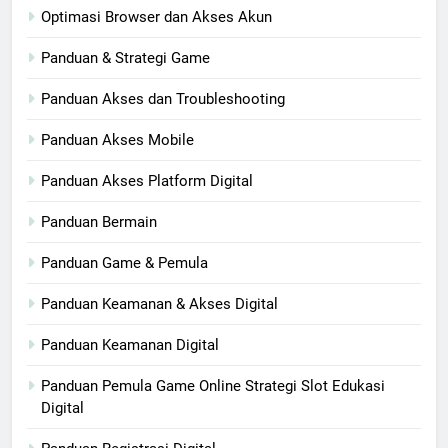
Optimasi Browser dan Akses Akun
Panduan & Strategi Game
Panduan Akses dan Troubleshooting
Panduan Akses Mobile
Panduan Akses Platform Digital
Panduan Bermain
Panduan Game & Pemula
Panduan Keamanan & Akses Digital
Panduan Keamanan Digital
Panduan Pemula Game Online Strategi Slot Edukasi
Digital