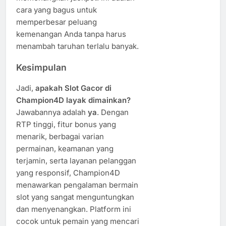
cara yang bagus untuk
memperbesar peluang
kemenangan Anda tanpa harus
menambah taruhan terlalu banyak.
Kesimpulan
Jadi,
apakah Slot Gacor di
Champion4D layak dimainkan?
Jawabannya adalah
ya
. Dengan
RTP tinggi, fitur bonus yang
menarik, berbagai varian
permainan, keamanan yang
terjamin, serta layanan pelanggan
yang responsif, Champion4D
menawarkan pengalaman bermain
slot yang sangat menguntungkan
dan menyenangkan. Platform ini
cocok untuk pemain yang mencari