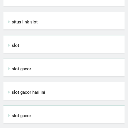
situs link slot
slot
slot gacor
slot gacor hari ini
slot gacor