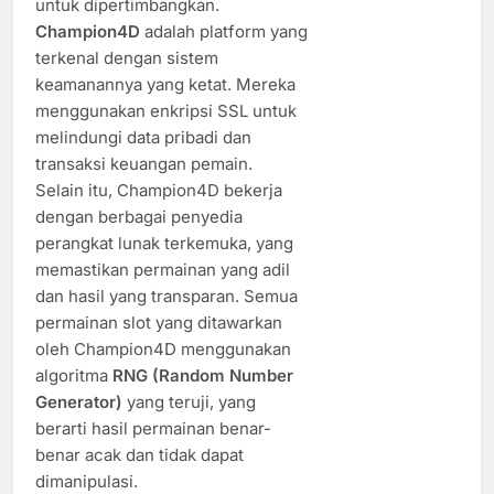
untuk dipertimbangkan.
Champion4D
adalah platform yang
terkenal dengan sistem
keamanannya yang ketat. Mereka
menggunakan enkripsi SSL untuk
melindungi data pribadi dan
transaksi keuangan pemain.
Selain itu, Champion4D bekerja
dengan berbagai penyedia
perangkat lunak terkemuka, yang
memastikan permainan yang adil
dan hasil yang transparan. Semua
permainan slot yang ditawarkan
oleh Champion4D menggunakan
algoritma
RNG (Random Number
Generator)
yang teruji, yang
berarti hasil permainan benar-
benar acak dan tidak dapat
dimanipulasi.