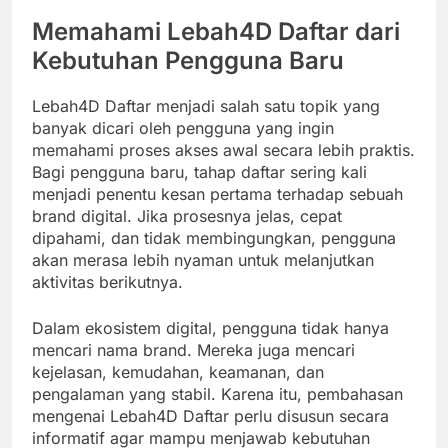
Memahami Lebah4D Daftar dari
Kebutuhan Pengguna Baru
Lebah4D Daftar menjadi salah satu topik yang
banyak dicari oleh pengguna yang ingin
memahami proses akses awal secara lebih praktis.
Bagi pengguna baru, tahap daftar sering kali
menjadi penentu kesan pertama terhadap sebuah
brand digital. Jika prosesnya jelas, cepat
dipahami, dan tidak membingungkan, pengguna
akan merasa lebih nyaman untuk melanjutkan
aktivitas berikutnya.
Dalam ekosistem digital, pengguna tidak hanya
mencari nama brand. Mereka juga mencari
kejelasan, kemudahan, keamanan, dan
pengalaman yang stabil. Karena itu, pembahasan
mengenai Lebah4D Daftar perlu disusun secara
informatif agar mampu menjawab kebutuhan