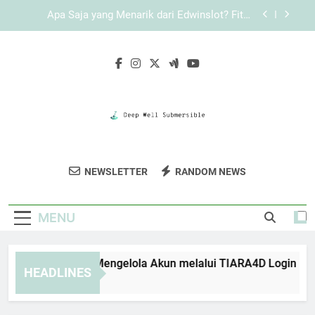
Skip
Panduan EDWINSLOT Login Saat Akses
to
Mengalami Gangguan Sementara
content
Login Edwinslot Resmi untuk Pengguna yang
Mengutamakan Keamanan Akun
Panduan Praktis Mengelola Akun melalui
TIARA4D Login
Apa Saja yang Menarik dari Edwinslot? Fitur,
Pengalaman, dan Keunggulan Platform
Panduan EDWINSLOT Login Saat Akses
Mengalami Gangguan Sementara
Deep Well
Dapatkan Layanan Pengeboran Sumur
Login Edwinslot Resmi untuk Pengguna yang
NEWSLETTER
RANDOM NEWS
Submersible
Mengutamakan Keamanan Akun
Berkualitas Dari Deep Well Submersible.
MENU
nduan Praktis Mengelola Akun melalui TIARA4D Login
HEADLINES
Weeks Ago