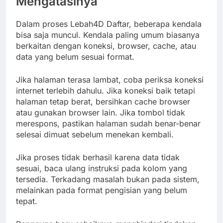
Mengatasinya
Dalam proses Lebah4D Daftar, beberapa kendala
bisa saja muncul. Kendala paling umum biasanya
berkaitan dengan koneksi, browser, cache, atau
data yang belum sesuai format.
Jika halaman terasa lambat, coba periksa koneksi
internet terlebih dahulu. Jika koneksi baik tetapi
halaman tetap berat, bersihkan cache browser
atau gunakan browser lain. Jika tombol tidak
merespons, pastikan halaman sudah benar-benar
selesai dimuat sebelum menekan kembali.
Jika proses tidak berhasil karena data tidak
sesuai, baca ulang instruksi pada kolom yang
tersedia. Terkadang masalah bukan pada sistem,
melainkan pada format pengisian yang belum
tepat.