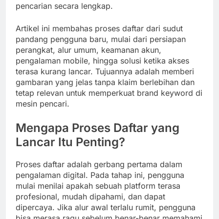
pencarian secara lengkap.
Artikel ini membahas proses daftar dari sudut
pandang pengguna baru, mulai dari persiapan
perangkat, alur umum, keamanan akun,
pengalaman mobile, hingga solusi ketika akses
terasa kurang lancar. Tujuannya adalah memberi
gambaran yang jelas tanpa klaim berlebihan dan
tetap relevan untuk memperkuat brand keyword di
mesin pencari.
Mengapa Proses Daftar yang
Lancar Itu Penting?
Proses daftar adalah gerbang pertama dalam
pengalaman digital. Pada tahap ini, pengguna
mulai menilai apakah sebuah platform terasa
profesional, mudah dipahami, dan dapat
dipercaya. Jika alur awal terlalu rumit, pengguna
bisa merasa ragu sebelum benar-benar memahami