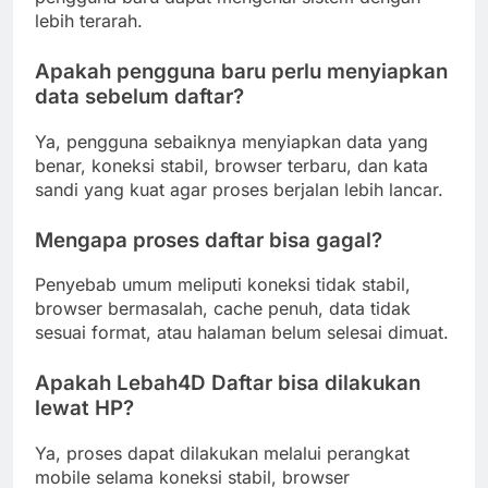
lebih terarah.
Apakah pengguna baru perlu menyiapkan
data sebelum daftar?
Ya, pengguna sebaiknya menyiapkan data yang
benar, koneksi stabil, browser terbaru, dan kata
sandi yang kuat agar proses berjalan lebih lancar.
Mengapa proses daftar bisa gagal?
Penyebab umum meliputi koneksi tidak stabil,
browser bermasalah, cache penuh, data tidak
sesuai format, atau halaman belum selesai dimuat.
Apakah Lebah4D Daftar bisa dilakukan
lewat HP?
Ya, proses dapat dilakukan melalui perangkat
mobile selama koneksi stabil, browser