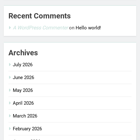
Recent Comments
A WordPress Commenter
on
Hello world!
Archives
July 2026
June 2026
May 2026
April 2026
March 2026
February 2026