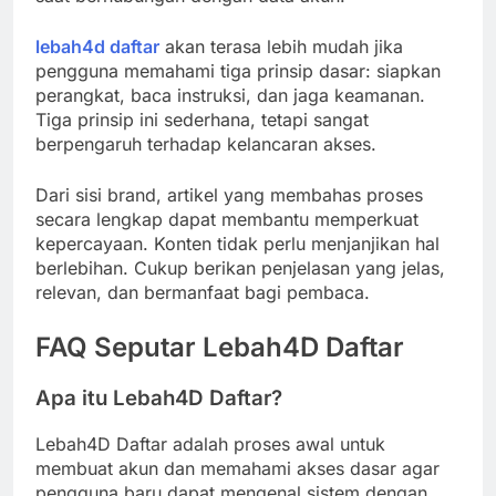
lebah4d daftar
akan terasa lebih mudah jika
pengguna memahami tiga prinsip dasar: siapkan
perangkat, baca instruksi, dan jaga keamanan.
Tiga prinsip ini sederhana, tetapi sangat
berpengaruh terhadap kelancaran akses.
Dari sisi brand, artikel yang membahas proses
secara lengkap dapat membantu memperkuat
kepercayaan. Konten tidak perlu menjanjikan hal
berlebihan. Cukup berikan penjelasan yang jelas,
relevan, dan bermanfaat bagi pembaca.
FAQ Seputar Lebah4D Daftar
Apa itu Lebah4D Daftar?
Lebah4D Daftar adalah proses awal untuk
membuat akun dan memahami akses dasar agar
pengguna baru dapat mengenal sistem dengan