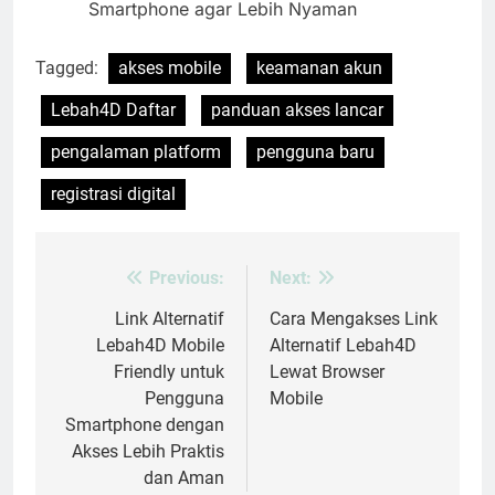
Smartphone agar Lebih Nyaman
Tagged:
akses mobile
keamanan akun
Lebah4D Daftar
panduan akses lancar
pengalaman platform
pengguna baru
registrasi digital
Previous:
Next:
Post
navigation
Link Alternatif
Cara Mengakses Link
Lebah4D Mobile
Alternatif Lebah4D
Friendly untuk
Lewat Browser
Pengguna
Mobile
Smartphone dengan
Akses Lebih Praktis
dan Aman