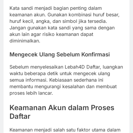
Kata sandi menjadi bagian penting dalam
keamanan akun. Gunakan kombinasi huruf besar,
huruf kecil, angka, dan simbol jika tersedia.
Jangan gunakan kata sandi yang sama dengan
akun lain agar risiko keamanan dapat
diminimalkan.
Mengecek Ulang Sebelum Konfirmasi
Sebelum menyelesaikan Lebah4D Daftar, luangkan
waktu beberapa detik untuk mengecek ulang
semua informasi. Kebiasaan sederhana ini
membantu mengurangi kesalahan dan membuat
proses lebih lancar.
Keamanan Akun dalam Proses
Daftar
Keamanan menjadi salah satu faktor utama dalam