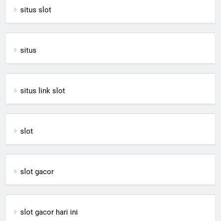
situs slot
situs
situs link slot
slot
slot gacor
slot gacor hari ini