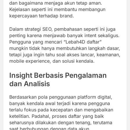
dan bagaimana menjaga akun tetap aman.
Kejelasan seperti ini membantu membangun
kepercayaan terhadap brand.
Dalam strategi SEO, pembahasan seperti ini juga
penting karena menjawab banyak intent sekaligus.
Pengguna yang mencari “Lebah4D daftar”
mungkin tidak hanya membutuhkan langkah dasar,
tetapi juga ingin tahu soal akses lancar, keamanan,
mobile experience, dan solusi kendala.
Insight Berbasis Pengalaman
dan Analisis
Berdasarkan pola penggunaan platform digital,
banyak kendala awal terjadi karena pengguna
terlalu fokus pada kecepatan dan mengabaikan
ketelitian. Padahal, proses daftar yang baik
seharusnya dilakukan dengan tenang, terutama
saat berhubungan dengan data akun.