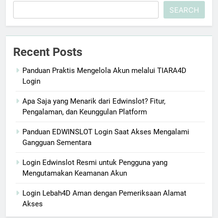
SEARCH
Recent Posts
Panduan Praktis Mengelola Akun melalui TIARA4D
Login
Apa Saja yang Menarik dari Edwinslot? Fitur,
Pengalaman, dan Keunggulan Platform
Panduan EDWINSLOT Login Saat Akses Mengalami
Gangguan Sementara
Login Edwinslot Resmi untuk Pengguna yang
Mengutamakan Keamanan Akun
Login Lebah4D Aman dengan Pemeriksaan Alamat
Akses