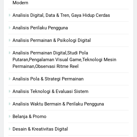
Modern
Analisis Digital, Data & Tren, Gaya Hidup Cerdas
Analisis Perilaku Pengguna
Analisis Permainan & Psikologi Digital
Analisis Permainan Digital,Studi Pola
Putaran,Pengalaman Visual Game,Teknologi Mesin
Permainan,Observasi Ritme Reel
Analisis Pola & Strategi Permainan
Analisis Teknologi & Evaluasi Sistem
Analisis Waktu Bermain & Perilaku Pengguna
Belanja & Promo
Desain & Kreativitas Digital