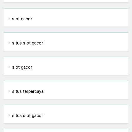
slot gacor
situs slot gacor
slot gacor
situs terpercaya
situs slot gacor