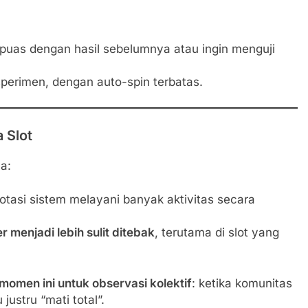
puas dengan hasil sebelumnya atau ingin menguji
sperimen, dengan auto-spin terbatas.
 Slot
a:
rotasi sistem melayani banyak aktivitas secara
r menjadi lebih sulit ditebak
, terutama di slot yang
omen ini untuk observasi kolektif
: ketika komunitas
 justru “mati total”.