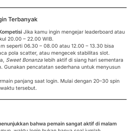
gin Terbanyak
Kompetisi
Jika kamu ingin mengejar leaderboard atau
kul 20.00 – 22.00 WIB.
m seperti 06.30 – 08.00 atau 12.00 – 13.30 bisa
ca pola scatter, atau mengecek stabilitas slot.
ya,
Sweet Bonanza
lebih aktif di siang hari sementara
lam. Gunakan pencatatan sederhana untuk menyusun
main panjang saat login. Mulai dengan 20–30 spin
waktu tersebut.
 menunjukkan bahwa pemain sangat aktif di malam
mun, waktu login bukan hanya soal jumlah