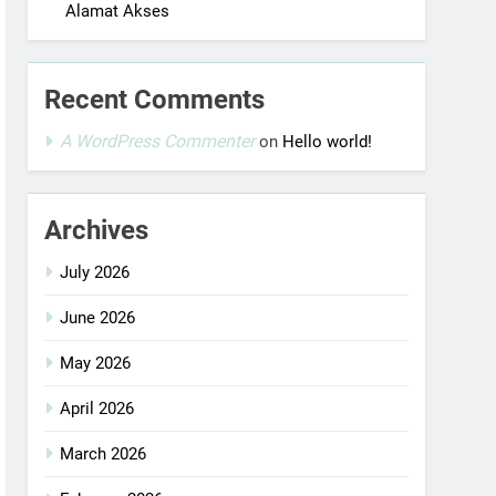
Alamat Akses
Recent Comments
A WordPress Commenter
on
Hello world!
Archives
July 2026
June 2026
May 2026
April 2026
March 2026