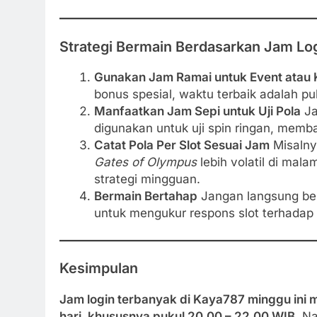
Strategi Bermain Berdasarkan Jam Lo
Gunakan Jam Ramai untuk Event atau 
bonus spesial, waktu terbaik adalah pu
Manfaatkan Jam Sepi untuk Uji Pola
Ja
digunakan untuk uji spin ringan, memba
Catat Pola Per Slot Sesuai Jam
Misaln
Gates of Olympus
lebih volatil di ma
strategi mingguan.
Bermain Bertahap
Jangan langsung ber
untuk mengukur respons slot terhadap 
Kesimpulan
Jam login terbanyak di Kaya787 minggu ini
hari, khususnya pukul 20.00 – 22.00 WIB.
Na