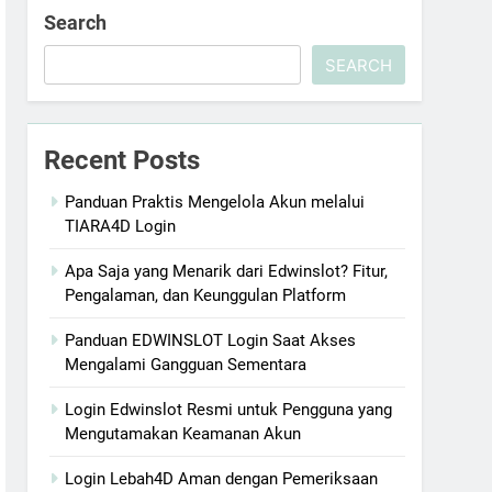
Search
SEARCH
Recent Posts
Panduan Praktis Mengelola Akun melalui
TIARA4D Login
Apa Saja yang Menarik dari Edwinslot? Fitur,
Pengalaman, dan Keunggulan Platform
Panduan EDWINSLOT Login Saat Akses
Mengalami Gangguan Sementara
Login Edwinslot Resmi untuk Pengguna yang
Mengutamakan Keamanan Akun
Login Lebah4D Aman dengan Pemeriksaan