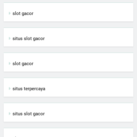
slot gacor
situs slot gacor
slot gacor
situs terpercaya
situs slot gacor