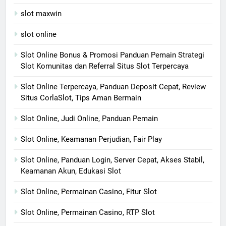
slot maxwin
slot online
Slot Online Bonus & Promosi Panduan Pemain Strategi
Slot Komunitas dan Referral Situs Slot Terpercaya
Slot Online Terpercaya, Panduan Deposit Cepat, Review
Situs CorlaSlot, Tips Aman Bermain
Slot Online, Judi Online, Panduan Pemain
Slot Online, Keamanan Perjudian, Fair Play
Slot Online, Panduan Login, Server Cepat, Akses Stabil,
Keamanan Akun, Edukasi Slot
Slot Online, Permainan Casino, Fitur Slot
Slot Online, Permainan Casino, RTP Slot