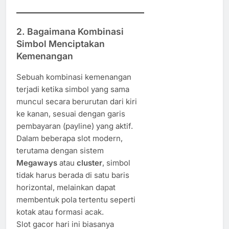
2.
Bagaimana Kombinasi
Simbol Menciptakan
Kemenangan
Sebuah kombinasi kemenangan
terjadi ketika simbol yang sama
muncul secara berurutan dari kiri
ke kanan, sesuai dengan garis
pembayaran (payline) yang aktif.
Dalam beberapa slot modern,
terutama dengan sistem
Megaways
atau
cluster
, simbol
tidak harus berada di satu baris
horizontal, melainkan dapat
membentuk pola tertentu seperti
kotak atau formasi acak.
Slot gacor hari ini biasanya