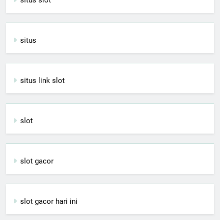
situs
situs link slot
slot
slot gacor
slot gacor hari ini