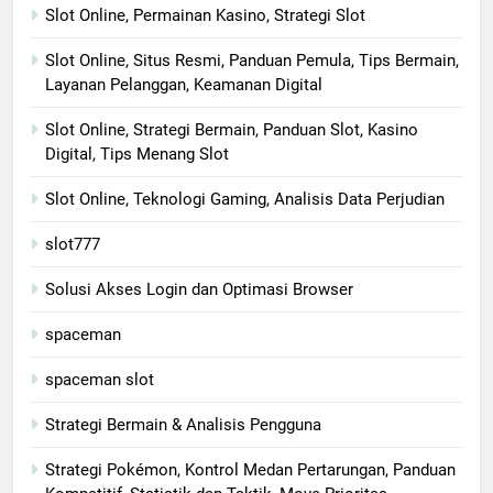
Slot Online, Permainan Kasino, Strategi Slot
Slot Online, Situs Resmi, Panduan Pemula, Tips Bermain,
Layanan Pelanggan, Keamanan Digital
Slot Online, Strategi Bermain, Panduan Slot, Kasino
Digital, Tips Menang Slot
Slot Online, Teknologi Gaming, Analisis Data Perjudian
slot777
Solusi Akses Login dan Optimasi Browser
spaceman
spaceman slot
Strategi Bermain & Analisis Pengguna
Strategi Pokémon, Kontrol Medan Pertarungan, Panduan