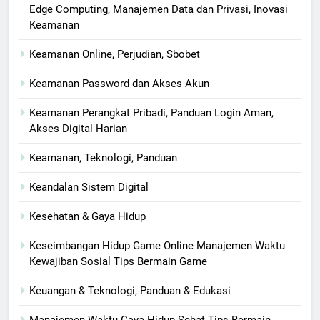
Edge Computing, Manajemen Data dan Privasi, Inovasi
Keamanan
Keamanan Online, Perjudian, Sbobet
Keamanan Password dan Akses Akun
Keamanan Perangkat Pribadi, Panduan Login Aman,
Akses Digital Harian
Keamanan, Teknologi, Panduan
Keandalan Sistem Digital
Kesehatan & Gaya Hidup
Keseimbangan Hidup Game Online Manajemen Waktu
Kewajiban Sosial Tips Bermain Game
Keuangan & Teknologi, Panduan & Edukasi
Manajemen Waktu Gaya Hidup Sehat Tips Bermain