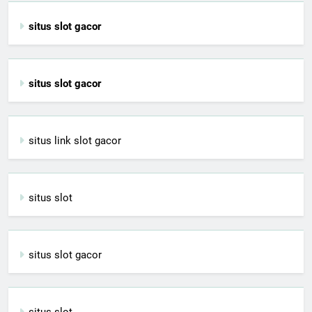
situs slot gacor
situs slot gacor
situs link slot gacor
situs slot
situs slot gacor
situs slot