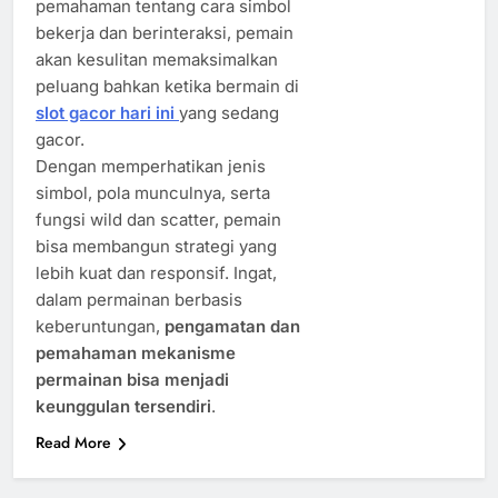
pemahaman tentang cara simbol
bekerja dan berinteraksi, pemain
akan kesulitan memaksimalkan
peluang bahkan ketika bermain di
slot gacor hari ini
yang sedang
gacor.
Dengan memperhatikan jenis
simbol, pola munculnya, serta
fungsi wild dan scatter, pemain
bisa membangun strategi yang
lebih kuat dan responsif. Ingat,
dalam permainan berbasis
keberuntungan,
pengamatan dan
pemahaman mekanisme
permainan bisa menjadi
keunggulan tersendiri
.
Read More