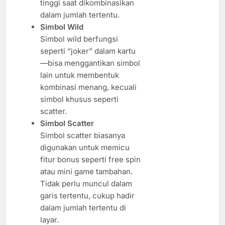
tinggi saat dikombinasikan
dalam jumlah tertentu.
Simbol Wild
Simbol wild berfungsi
seperti “joker” dalam kartu
—bisa menggantikan simbol
lain untuk membentuk
kombinasi menang, kecuali
simbol khusus seperti
scatter.
Simbol Scatter
Simbol scatter biasanya
digunakan untuk memicu
fitur bonus seperti free spin
atau mini game tambahan.
Tidak perlu muncul dalam
garis tertentu, cukup hadir
dalam jumlah tertentu di
layar.