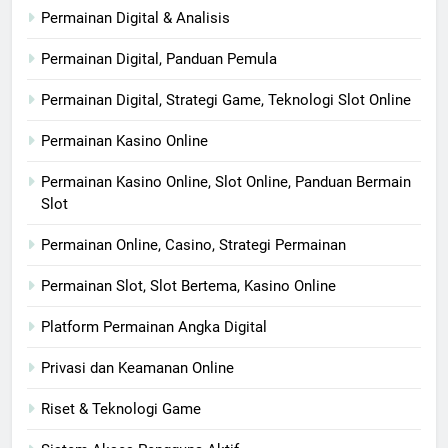
Permainan Digital & Analisis
Permainan Digital, Panduan Pemula
Permainan Digital, Strategi Game, Teknologi Slot Online
Permainan Kasino Online
Permainan Kasino Online, Slot Online, Panduan Bermain
Slot
Permainan Online, Casino, Strategi Permainan
Permainan Slot, Slot Bertema, Kasino Online
Platform Permainan Angka Digital
Privasi dan Keamanan Online
Riset & Teknologi Game