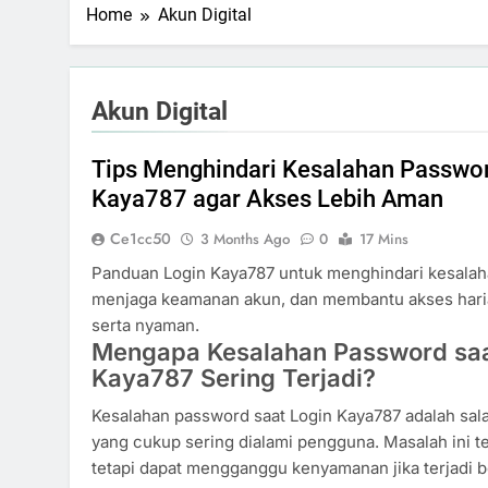
Home
Akun Digital
Akun Digital
Tips Menghindari Kesalahan Passwor
Kaya787 agar Akses Lebih Aman
Ce1cc50
3 Months Ago
0
17 Mins
Panduan Login Kaya787 untuk menghindari kesala
menjaga keamanan akun, dan membantu akses harian
serta nyaman.
Mengapa Kesalahan Password saa
Kaya787 Sering Terjadi?
Kesalahan password saat Login Kaya787 adalah sal
yang cukup sering dialami pengguna. Masalah ini te
tetapi dapat mengganggu kenyamanan jika terjadi b