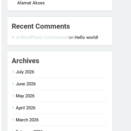
Alamat Akses
Recent Comments
A WordPress Commenter
on
Hello world!
Archives
July 2026
June 2026
May 2026
April 2026
March 2026