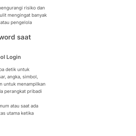
engurangi risiko dan
lit mengingat banyak
atau pengelola
word saat
ol Login
a detik untuk
ar, angka, simbol,
on untuk menampilkan
a perangkat pribadi
mum atau saat ada
tas utama ketika