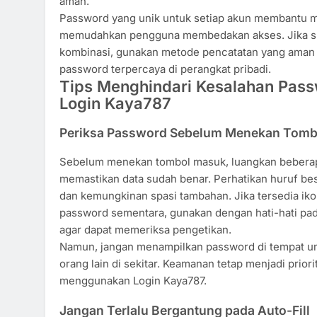
aman.
Password yang unik untuk setiap akun membantu m
memudahkan pengguna membedakan akses. Jika su
kombinasi, gunakan metode pencatatan yang aman 
password terpercaya di perangkat pribadi.
Tips Menghindari Kesalahan Pass
Login Kaya787
Periksa Password Sebelum Menekan Tomb
Sebelum menekan tombol masuk, luangkan beberap
memastikan data sudah benar. Perhatikan huruf bes
dan kemungkinan spasi tambahan. Jika tersedia ik
password sementara, gunakan dengan hati-hati pad
agar dapat memeriksa pengetikan.
Namun, jangan menampilkan password di tempat u
orang lain di sekitar. Keamanan tetap menjadi priori
menggunakan Login Kaya787.
Jangan Terlalu Bergantung pada Auto-Fill