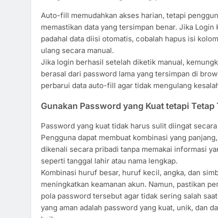
Auto-fill memudahkan akses harian, tetapi penggun
memastikan data yang tersimpan benar. Jika Login
padahal data diisi otomatis, cobalah hapus isi kolo
ulang secara manual.
Jika login berhasil setelah diketik manual, kemung
berasal dari password lama yang tersimpan di brows
perbarui data auto-fill agar tidak mengulang kesal
Gunakan Password yang Kuat tetapi Tetap 
Password yang kuat tidak harus sulit diingat secara
Pengguna dapat membuat kombinasi yang panjang,
dikenali secara pribadi tanpa memakai informasi yan
seperti tanggal lahir atau nama lengkap.
Kombinasi huruf besar, huruf kecil, angka, dan sim
meningkatkan keamanan akun. Namun, pastikan 
pola password tersebut agar tidak sering salah sa
yang aman adalah password yang kuat, unik, dan da