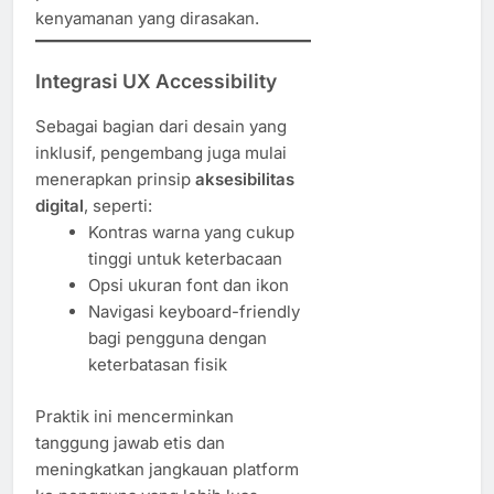
kenyamanan yang dirasakan.
Integrasi UX Accessibility
Sebagai bagian dari desain yang
inklusif, pengembang juga mulai
menerapkan prinsip
aksesibilitas
digital
, seperti:
Kontras warna yang cukup
tinggi untuk keterbacaan
Opsi ukuran font dan ikon
Navigasi keyboard-friendly
bagi pengguna dengan
keterbatasan fisik
Praktik ini mencerminkan
tanggung jawab etis dan
meningkatkan jangkauan platform