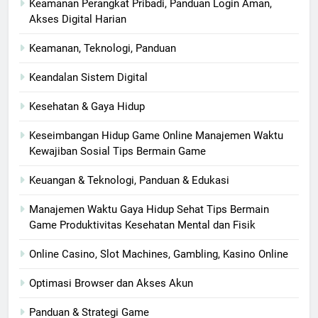
Keamanan Perangkat Pribadi, Panduan Login Aman,
Akses Digital Harian
Keamanan, Teknologi, Panduan
Keandalan Sistem Digital
Kesehatan & Gaya Hidup
Keseimbangan Hidup Game Online Manajemen Waktu
Kewajiban Sosial Tips Bermain Game
Keuangan & Teknologi, Panduan & Edukasi
Manajemen Waktu Gaya Hidup Sehat Tips Bermain
Game Produktivitas Kesehatan Mental dan Fisik
Online Casino, Slot Machines, Gambling, Kasino Online
Optimasi Browser dan Akses Akun
Panduan & Strategi Game