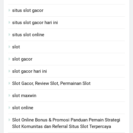
situs slot gacor
situs slot gacor hari ini
situs slot online
slot
slot gacor
slot gacor hari ini
Slot Gacor, Review Slot, Permainan Slot
slot maxwin
slot online
Slot Online Bonus & Promosi Panduan Pemain Strategi
Slot Komunitas dan Referral Situs Slot Terpercaya