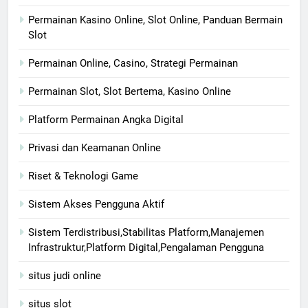
Permainan Kasino Online, Slot Online, Panduan Bermain
Slot
Permainan Online, Casino, Strategi Permainan
Permainan Slot, Slot Bertema, Kasino Online
Platform Permainan Angka Digital
Privasi dan Keamanan Online
Riset & Teknologi Game
Sistem Akses Pengguna Aktif
Sistem Terdistribusi,Stabilitas Platform,Manajemen
Infrastruktur,Platform Digital,Pengalaman Pengguna
situs judi online
situs slot