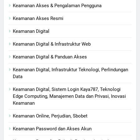
Keamanan Akses & Pengalaman Pengguna
Keamanan Akses Resmi
Keamanan Digital
Keamanan Digital & Infrastruktur Web
Keamanan Digital & Panduan Akses
Keamanan Digital, Infrastruktur Teknologi, Perlindungan
Data
Keamanan Digital, Sistem Login Kaya787, Teknologi
Edge Computing, Manajemen Data dan Privasi, Inovasi
Keamanan
Keamanan Online, Perjudian, Sbobet
Keamanan Password dan Akses Akun