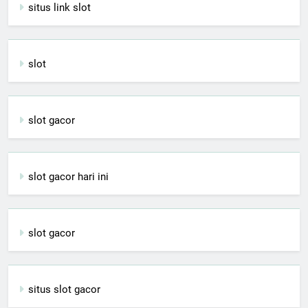
situs link slot
slot
slot gacor
slot gacor hari ini
slot gacor
situs slot gacor