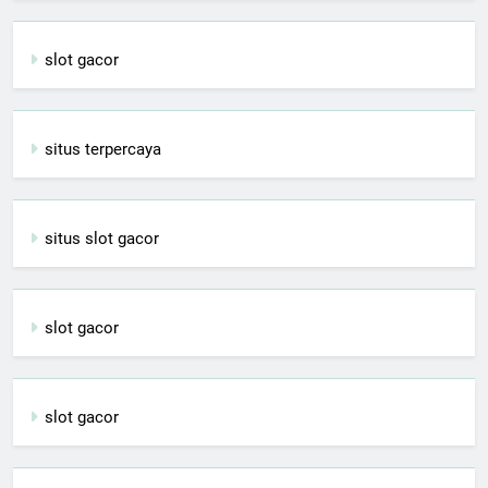
slot gacor
situs terpercaya
situs slot gacor
slot gacor
slot gacor