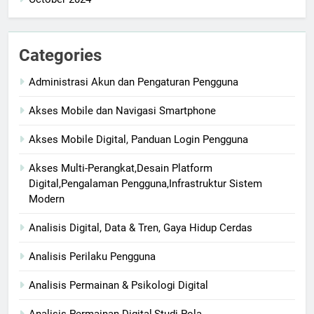
Categories
Administrasi Akun dan Pengaturan Pengguna
Akses Mobile dan Navigasi Smartphone
Akses Mobile Digital, Panduan Login Pengguna
Akses Multi-Perangkat,Desain Platform
Digital,Pengalaman Pengguna,Infrastruktur Sistem
Modern
Analisis Digital, Data & Tren, Gaya Hidup Cerdas
Analisis Perilaku Pengguna
Analisis Permainan & Psikologi Digital