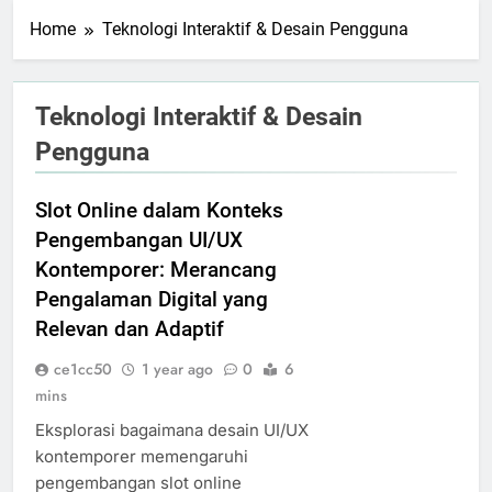
Home
Teknologi Interaktif & Desain Pengguna
Teknologi Interaktif & Desain
Pengguna
Slot Online dalam Konteks
Pengembangan UI/UX
Kontemporer: Merancang
Pengalaman Digital yang
Relevan dan Adaptif
ce1cc50
1 year ago
0
6
mins
Eksplorasi bagaimana desain UI/UX
kontemporer memengaruhi
pengembangan slot online