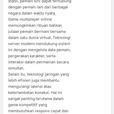
stabil, pemain kini dapat terhubung
dengan pemain lain dari berbagai
negara dalam waktu nyata.
Game multiplayer online
memungkinkan ribuan bahkan
jutaan pemain bermain bersama
dalam satu dunia virtual. Teknologi
server modern mendukung sistem
ini dengan mengelola data pemain,
pergerakan karakter, serta
interaksi dalam permainan secara
simultan.
Selain itu, teknologi jaringan yang
lebih efisien juga membantu
mengurangi latensi atau
keterlambatan koneksi. Hal ini
sangat penting terutama dalam
game kompetitif yang
membutuhkan respons cepat dan