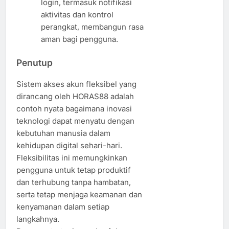
login, termasuk notifikasi
aktivitas dan kontrol
perangkat, membangun rasa
aman bagi pengguna.
Penutup
Sistem akses akun fleksibel yang
dirancang oleh HORAS88 adalah
contoh nyata bagaimana inovasi
teknologi dapat menyatu dengan
kebutuhan manusia dalam
kehidupan digital sehari-hari.
Fleksibilitas ini memungkinkan
pengguna untuk tetap produktif
dan terhubung tanpa hambatan,
serta tetap menjaga keamanan dan
kenyamanan dalam setiap
langkahnya.