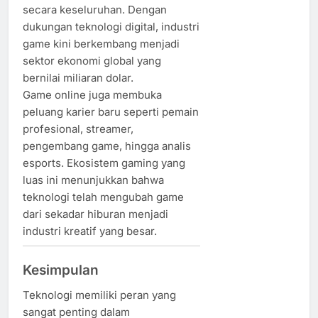
secara keseluruhan. Dengan
dukungan teknologi digital, industri
game kini berkembang menjadi
sektor ekonomi global yang
bernilai miliaran dolar.
Game online juga membuka
peluang karier baru seperti pemain
profesional, streamer,
pengembang game, hingga analis
esports. Ekosistem gaming yang
luas ini menunjukkan bahwa
teknologi telah mengubah game
dari sekadar hiburan menjadi
industri kreatif yang besar.
Kesimpulan
Teknologi memiliki peran yang
sangat penting dalam