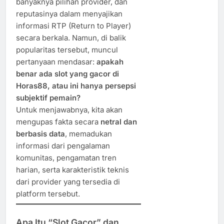
banyaknya pilihan provider, dan
reputasinya dalam menyajikan
informasi RTP (Return to Player)
secara berkala. Namun, di balik
popularitas tersebut, muncul
pertanyaan mendasar:
apakah
benar ada slot yang gacor di
Horas88, atau ini hanya persepsi
subjektif pemain?
Untuk menjawabnya, kita akan
mengupas fakta secara
netral dan
berbasis data
, memadukan
informasi dari pengalaman
komunitas, pengamatan tren
harian, serta karakteristik teknis
dari provider yang tersedia di
platform tersebut.
Apa Itu “Slot Gacor” dan