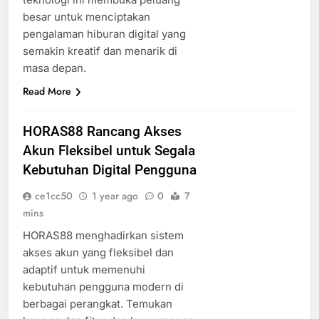
besar untuk menciptakan
pengalaman hiburan digital yang
semakin kreatif dan menarik di
masa depan.
Read More
HORAS88 Rancang Akses
Akun Fleksibel untuk Segala
Kebutuhan Digital Pengguna
ce1cc50
1 year ago
0
7
mins
HORAS88 menghadirkan sistem
akses akun yang fleksibel dan
adaptif untuk memenuhi
kebutuhan pengguna modern di
berbagai perangkat. Temukan