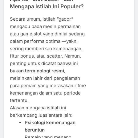
Mengapa Istilah Ini Populer?
Secara umum, istilah “gacor”
mengacu pada mesin permainan
atau game slot yang dinilai sedang
dalam performa optimal—yakni
sering memberikan kemenangan,
fitur bonus, atau scatter. Namun,
penting untuk dicatat bahwa ini
bukan terminologi resmi
,
melainkan lahir dari pengalaman
para pemain yang merasakan ritme
kemenangan dalam satu periode
tertentu.
Alasan mengapa istilah ini
berkembang luas antara lain:
Psikologi kemenangan
beruntun
Pemain yang menang