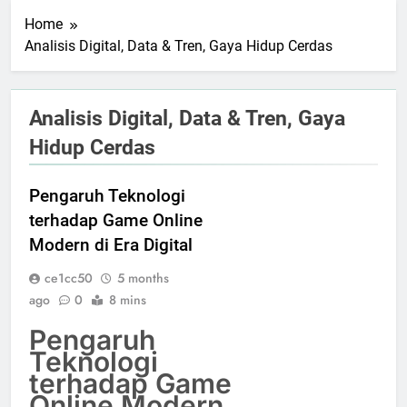
Home
Analisis Digital, Data & Tren, Gaya Hidup Cerdas
Analisis Digital, Data & Tren, Gaya
Hidup Cerdas
Pengaruh Teknologi
terhadap Game Online
Modern di Era Digital
ce1cc50
5 months
ago
0
8 mins
Pengaruh
Teknologi
terhadap Game
Online Modern