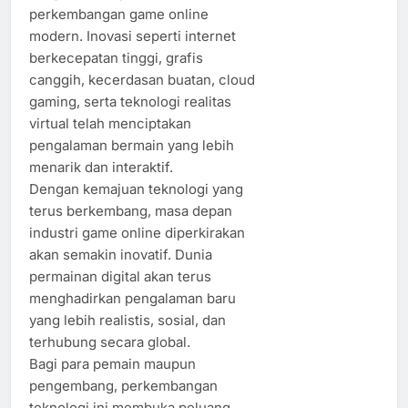
perkembangan game online
modern. Inovasi seperti internet
berkecepatan tinggi, grafis
canggih, kecerdasan buatan, cloud
gaming, serta teknologi realitas
virtual telah menciptakan
pengalaman bermain yang lebih
menarik dan interaktif.
Dengan kemajuan teknologi yang
terus berkembang, masa depan
industri game online diperkirakan
akan semakin inovatif. Dunia
permainan digital akan terus
menghadirkan pengalaman baru
yang lebih realistis, sosial, dan
terhubung secara global.
Bagi para pemain maupun
pengembang, perkembangan
teknologi ini membuka peluang