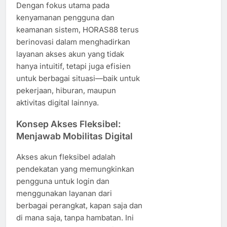
Dengan fokus utama pada
kenyamanan pengguna dan
keamanan sistem, HORAS88 terus
berinovasi dalam menghadirkan
layanan akses akun yang tidak
hanya intuitif, tetapi juga efisien
untuk berbagai situasi—baik untuk
pekerjaan, hiburan, maupun
aktivitas digital lainnya.
Konsep Akses Fleksibel:
Menjawab Mobilitas Digital
Akses akun fleksibel adalah
pendekatan yang memungkinkan
pengguna untuk login dan
menggunakan layanan dari
berbagai perangkat, kapan saja dan
di mana saja, tanpa hambatan. Ini