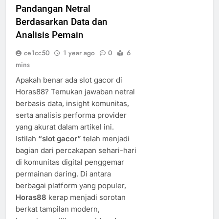
Pandangan Netral
Berdasarkan Data dan
Analisis Pemain
ce1cc50
1 year ago
0
6
mins
Apakah benar ada slot gacor di
Horas88? Temukan jawaban netral
berbasis data, insight komunitas,
serta analisis performa provider
yang akurat dalam artikel ini.
Istilah
“slot gacor”
telah menjadi
bagian dari percakapan sehari-hari
di komunitas digital penggemar
permainan daring. Di antara
berbagai platform yang populer,
Horas88
kerap menjadi sorotan
berkat tampilan modern,