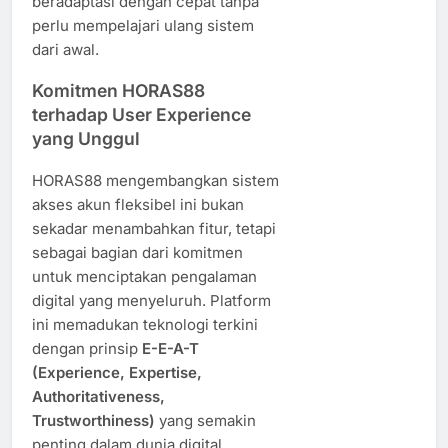
beradaptasi dengan cepat tanpa
perlu mempelajari ulang sistem
dari awal.
Komitmen HORAS88
terhadap User Experience
yang Unggul
HORAS88 mengembangkan sistem
akses akun fleksibel ini bukan
sekadar menambahkan fitur, tetapi
sebagai bagian dari komitmen
untuk menciptakan pengalaman
digital yang menyeluruh. Platform
ini memadukan teknologi terkini
dengan prinsip
E-E-A-T
(Experience, Expertise,
Authoritativeness,
Trustworthiness)
yang semakin
penting dalam dunia digital