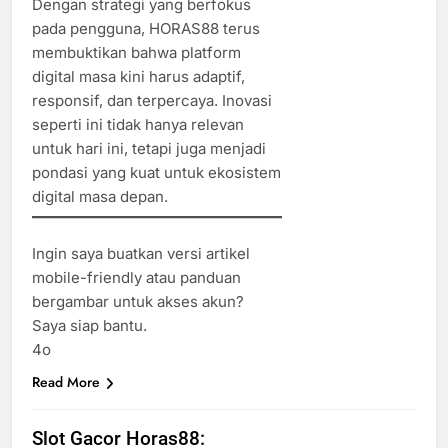
Dengan strategi yang berfokus
pada pengguna, HORAS88 terus
membuktikan bahwa platform
digital masa kini harus adaptif,
responsif, dan terpercaya. Inovasi
seperti ini tidak hanya relevan
untuk hari ini, tetapi juga menjadi
pondasi yang kuat untuk ekosistem
digital masa depan.
Ingin saya buatkan versi artikel
mobile-friendly atau panduan
bergambar untuk akses akun?
Saya siap bantu.
4o
Read More
Slot Gacor Horas88: