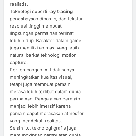
realistis.
Teknologi seperti
ray tracing
,
pencahayaan dinamis, dan tekstur
resolusi tinggi membuat
lingkungan permainan terlihat
lebih hidup. Karakter dalam game
juga memiliki animasi yang lebih
natural berkat teknologi motion
capture.
Perkembangan ini tidak hanya
meningkatkan kualitas visual,
tetapi juga membuat pemain
merasa lebih terlibat dalam dunia
permainan. Pengalaman bermain
menjadi lebih imersif karena
pemain dapat merasakan atmosfer
yang mendekati realitas.
Selain itu, teknologi grafis juga
memungkinkan pembuatan dunia