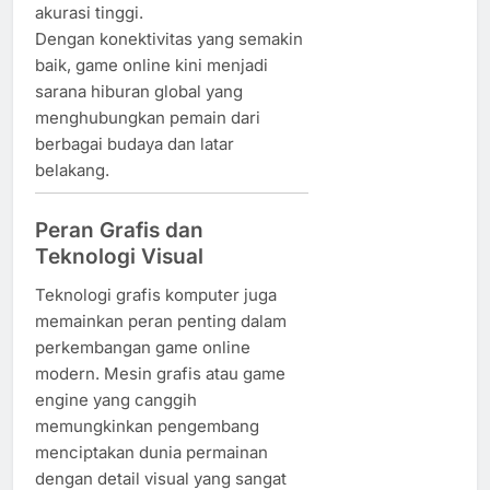
akurasi tinggi.
Dengan konektivitas yang semakin
baik, game online kini menjadi
sarana hiburan global yang
menghubungkan pemain dari
berbagai budaya dan latar
belakang.
Peran Grafis dan
Teknologi Visual
Teknologi grafis komputer juga
memainkan peran penting dalam
perkembangan game online
modern. Mesin grafis atau game
engine yang canggih
memungkinkan pengembang
menciptakan dunia permainan
dengan detail visual yang sangat