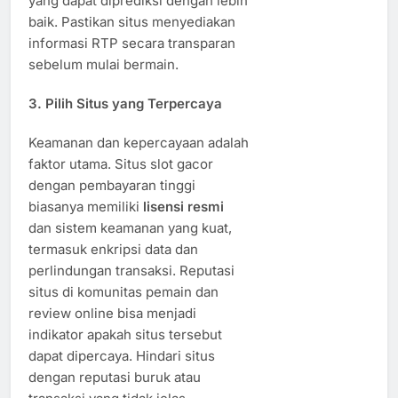
yang dapat diprediksi dengan lebih
baik. Pastikan situs menyediakan
informasi RTP secara transparan
sebelum mulai bermain.
3. Pilih Situs yang Terpercaya
Keamanan dan kepercayaan adalah
faktor utama. Situs slot gacor
dengan pembayaran tinggi
biasanya memiliki
lisensi resmi
dan sistem keamanan yang kuat,
termasuk enkripsi data dan
perlindungan transaksi. Reputasi
situs di komunitas pemain dan
review online bisa menjadi
indikator apakah situs tersebut
dapat dipercaya. Hindari situs
dengan reputasi buruk atau