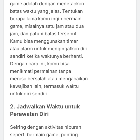
game adalah dengan menetapkan
batas waktu yang jelas. Tentukan
berapa lama kamu ingin bermain
game, misalnya satu jam atau dua
jam, dan patuhi batas tersebut.
Kamu bisa menggunakan timer
atau alarm untuk mengingatkan diri
sendiri ketika waktunya berhenti.
Dengan cara ini, kamu bisa
menikmati permainan tanpa
merasa bersalah atau mengabaikan
kewajiban lain, termasuk waktu
untuk diri sendiri.
2.
Jadwalkan Waktu untuk
Perawatan Diri
Seiring dengan aktivitas hiburan
seperti bermain game, penting