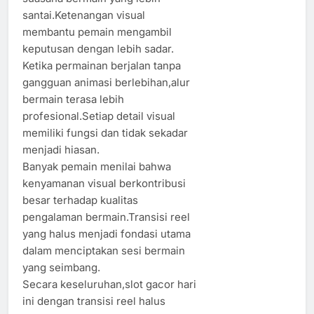
santai.Ketenangan visual
membantu pemain mengambil
keputusan dengan lebih sadar.
Ketika permainan berjalan tanpa
gangguan animasi berlebihan,alur
bermain terasa lebih
profesional.Setiap detail visual
memiliki fungsi dan tidak sekadar
menjadi hiasan.
Banyak pemain menilai bahwa
kenyamanan visual berkontribusi
besar terhadap kualitas
pengalaman bermain.Transisi reel
yang halus menjadi fondasi utama
dalam menciptakan sesi bermain
yang seimbang.
Secara keseluruhan,slot gacor hari
ini dengan transisi reel halus