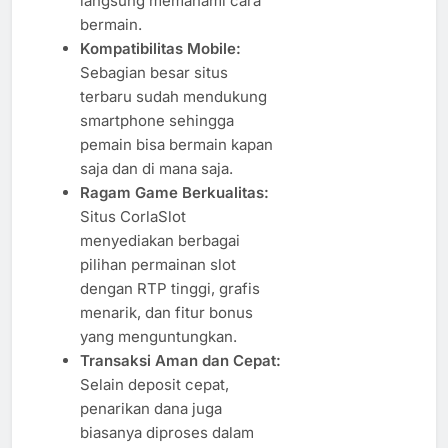
langsung memahami cara
bermain.
Kompatibilitas Mobile:
Sebagian besar situs
terbaru sudah mendukung
smartphone sehingga
pemain bisa bermain kapan
saja dan di mana saja.
Ragam Game Berkualitas:
Situs CorlaSlot
menyediakan berbagai
pilihan permainan slot
dengan RTP tinggi, grafis
menarik, dan fitur bonus
yang menguntungkan.
Transaksi Aman dan Cepat:
Selain deposit cepat,
penarikan dana juga
biasanya diproses dalam