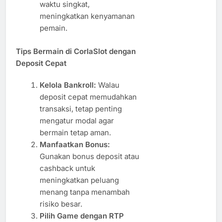
waktu singkat,
meningkatkan kenyamanan
pemain.
Tips Bermain di CorlaSlot dengan
Deposit Cepat
Kelola Bankroll:
Walau
deposit cepat memudahkan
transaksi, tetap penting
mengatur modal agar
bermain tetap aman.
Manfaatkan Bonus:
Gunakan bonus deposit atau
cashback untuk
meningkatkan peluang
menang tanpa menambah
risiko besar.
Pilih Game dengan RTP