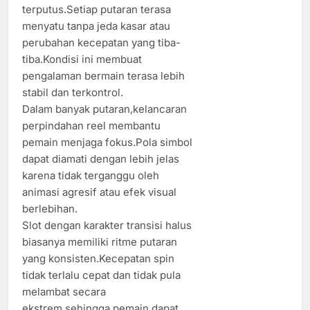
terputus.Setiap putaran terasa
menyatu tanpa jeda kasar atau
perubahan kecepatan yang tiba-
tiba.Kondisi ini membuat
pengalaman bermain terasa lebih
stabil dan terkontrol.
Dalam banyak putaran,kelancaran
perpindahan reel membantu
pemain menjaga fokus.Pola simbol
dapat diamati dengan lebih jelas
karena tidak terganggu oleh
animasi agresif atau efek visual
berlebihan.
Slot dengan karakter transisi halus
biasanya memiliki ritme putaran
yang konsisten.Kecepatan spin
tidak terlalu cepat dan tidak pula
melambat secara
ekstrem,sehingga pemain dapat