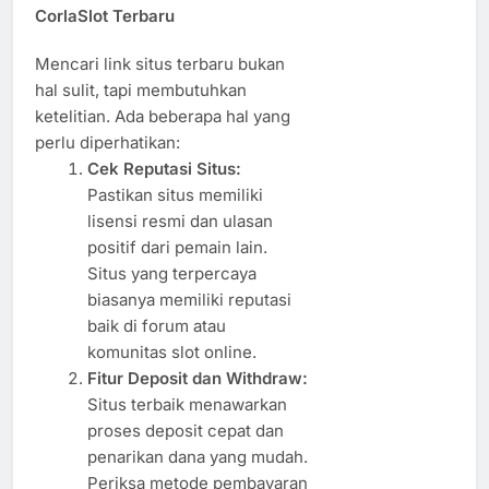
CorlaSlot Terbaru
Mencari link situs terbaru bukan
hal sulit, tapi membutuhkan
ketelitian. Ada beberapa hal yang
perlu diperhatikan:
Cek Reputasi Situs:
Pastikan situs memiliki
lisensi resmi dan ulasan
positif dari pemain lain.
Situs yang terpercaya
biasanya memiliki reputasi
baik di forum atau
komunitas slot online.
Fitur Deposit dan Withdraw:
Situs terbaik menawarkan
proses deposit cepat dan
penarikan dana yang mudah.
Periksa metode pembayaran