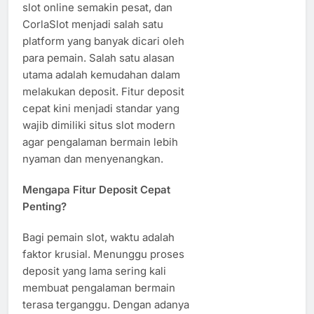
slot online semakin pesat, dan
CorlaSlot menjadi salah satu
platform yang banyak dicari oleh
para pemain. Salah satu alasan
utama adalah kemudahan dalam
melakukan deposit. Fitur deposit
cepat kini menjadi standar yang
wajib dimiliki situs slot modern
agar pengalaman bermain lebih
nyaman dan menyenangkan.
Mengapa Fitur Deposit Cepat
Penting?
Bagi pemain slot, waktu adalah
faktor krusial. Menunggu proses
deposit yang lama sering kali
membuat pengalaman bermain
terasa terganggu. Dengan adanya