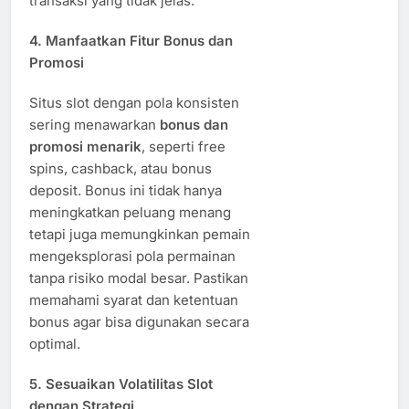
transaksi yang tidak jelas.
4. Manfaatkan Fitur Bonus dan
Promosi
Situs slot dengan pola konsisten
sering menawarkan
bonus dan
promosi menarik
, seperti free
spins, cashback, atau bonus
deposit. Bonus ini tidak hanya
meningkatkan peluang menang
tetapi juga memungkinkan pemain
mengeksplorasi pola permainan
tanpa risiko modal besar. Pastikan
memahami syarat dan ketentuan
bonus agar bisa digunakan secara
optimal.
5. Sesuaikan Volatilitas Slot
dengan Strategi