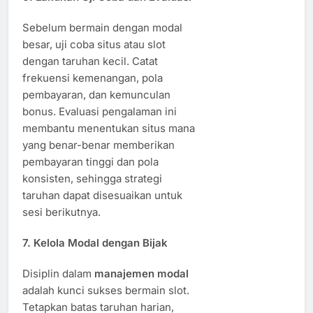
Sebelum bermain dengan modal
besar, uji coba situs atau slot
dengan taruhan kecil. Catat
frekuensi kemenangan, pola
pembayaran, dan kemunculan
bonus. Evaluasi pengalaman ini
membantu menentukan situs mana
yang benar-benar memberikan
pembayaran tinggi dan pola
konsisten, sehingga strategi
taruhan dapat disesuaikan untuk
sesi berikutnya.
7. Kelola Modal dengan Bijak
Disiplin dalam
manajemen modal
adalah kunci sukses bermain slot.
Tetapkan batas taruhan harian,