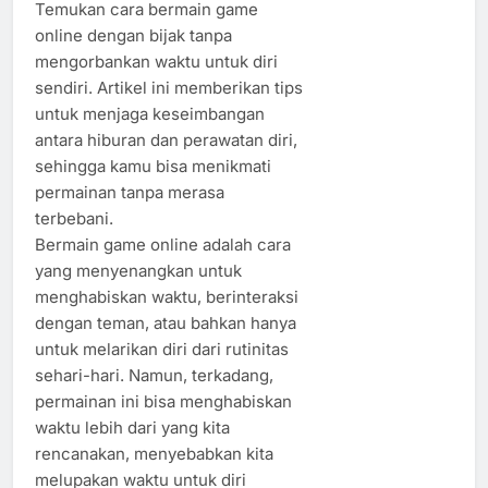
Temukan cara bermain game
online dengan bijak tanpa
mengorbankan waktu untuk diri
sendiri. Artikel ini memberikan tips
untuk menjaga keseimbangan
antara hiburan dan perawatan diri,
sehingga kamu bisa menikmati
permainan tanpa merasa
terbebani.
Bermain game online adalah cara
yang menyenangkan untuk
menghabiskan waktu, berinteraksi
dengan teman, atau bahkan hanya
untuk melarikan diri dari rutinitas
sehari-hari. Namun, terkadang,
permainan ini bisa menghabiskan
waktu lebih dari yang kita
rencanakan, menyebabkan kita
melupakan waktu untuk diri