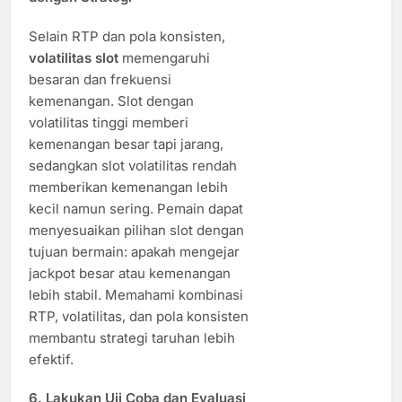
Selain RTP dan pola konsisten,
volatilitas slot
memengaruhi
besaran dan frekuensi
kemenangan. Slot dengan
volatilitas tinggi memberi
kemenangan besar tapi jarang,
sedangkan slot volatilitas rendah
memberikan kemenangan lebih
kecil namun sering. Pemain dapat
menyesuaikan pilihan slot dengan
tujuan bermain: apakah mengejar
jackpot besar atau kemenangan
lebih stabil. Memahami kombinasi
RTP, volatilitas, dan pola konsisten
membantu strategi taruhan lebih
efektif.
6. Lakukan Uji Coba dan Evaluasi