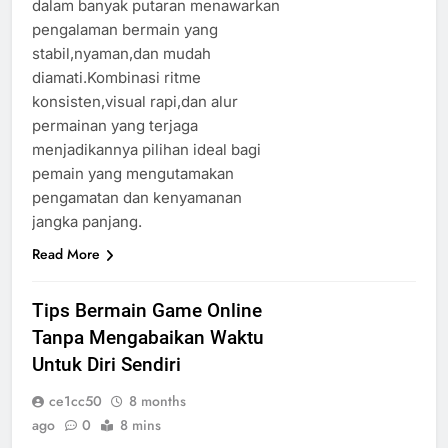
dalam banyak putaran menawarkan
pengalaman bermain yang
stabil,nyaman,dan mudah
diamati.Kombinasi ritme
konsisten,visual rapi,dan alur
permainan yang terjaga
menjadikannya pilihan ideal bagi
pemain yang mengutamakan
pengamatan dan kenyamanan
jangka panjang.
Read More
Tips Bermain Game Online
Tanpa Mengabaikan Waktu
Untuk Diri Sendiri
ce1cc50
8 months
ago
0
8 mins