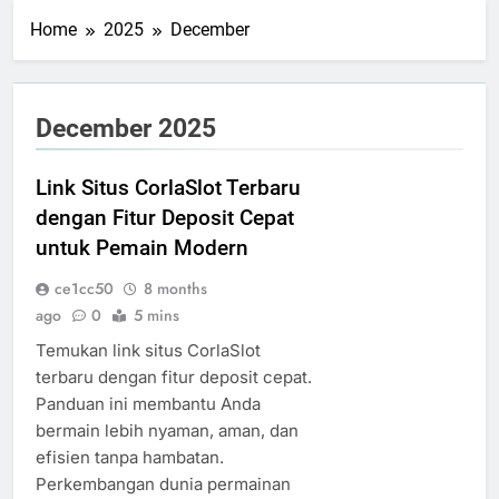
Home
2025
December
December 2025
Link Situs CorlaSlot Terbaru
dengan Fitur Deposit Cepat
untuk Pemain Modern
ce1cc50
8 months
ago
0
5 mins
Temukan link situs CorlaSlot
terbaru dengan fitur deposit cepat.
Panduan ini membantu Anda
bermain lebih nyaman, aman, dan
efisien tanpa hambatan.
Perkembangan dunia permainan