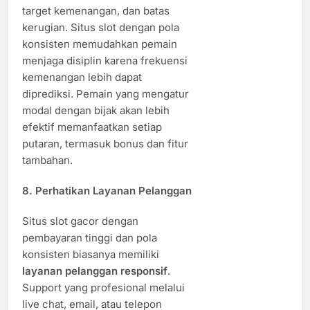
target kemenangan, dan batas
kerugian. Situs slot dengan pola
konsisten memudahkan pemain
menjaga disiplin karena frekuensi
kemenangan lebih dapat
diprediksi. Pemain yang mengatur
modal dengan bijak akan lebih
efektif memanfaatkan setiap
putaran, termasuk bonus dan fitur
tambahan.
8. Perhatikan Layanan Pelanggan
Situs slot gacor dengan
pembayaran tinggi dan pola
konsisten biasanya memiliki
layanan pelanggan responsif
.
Support yang profesional melalui
live chat, email, atau telepon