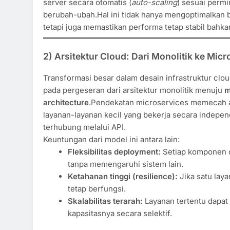
server secara otomatis (
auto-scaling
) sesuai permi
berubah-ubah.Hal ini tidak hanya mengoptimalkan b
tetapi juga memastikan performa tetap stabil bahka
2) Arsitektur Cloud: Dari Monolitik ke Micr
Transformasi besar dalam desain infrastruktur clo
pada pergeseran dari arsitektur monolitik menuju
m
architecture
.Pendekatan microservices memecah a
layanan-layanan kecil yang bekerja secara indepe
terhubung melalui API.
Keuntungan dari model ini antara lain:
Fleksibilitas deployment:
Setiap komponen d
tanpa memengaruhi sistem lain.
Ketahanan tinggi (resilience):
Jika satu laya
tetap berfungsi.
Skalabilitas terarah:
Layanan tertentu dapat 
kapasitasnya secara selektif.