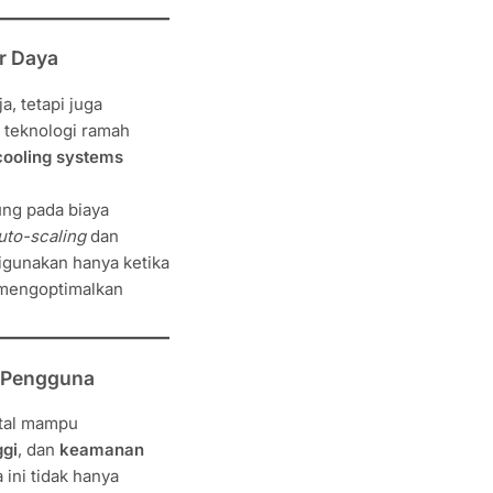
r Daya
a, tetapi juga
 teknologi ramah
 cooling systems
sung pada biaya
uto-scaling
dan
gunakan hanya ketika
 mengoptimalkan
n Pengguna
ital mampu
ggi
, dan
keamanan
ini tidak hanya