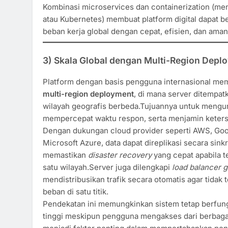
Kombinasi microservices dan containerization (m
atau Kubernetes) membuat platform digital dapat b
beban kerja global dengan cepat, efisien, dan aman
3) Skala Global dengan Multi-Region Depl
Platform dengan basis pengguna internasional mem
multi-region deployment
, di mana server ditempat
wilayah geografis berbeda.Tujuannya untuk mengura
mempercepat waktu respon, serta menjamin keters
Dengan dukungan cloud provider seperti AWS, Goo
Microsoft Azure, data dapat direplikasi secara sink
memastikan
disaster recovery
yang cepat apabila t
satu wilayah.Server juga dilengkapi
load balancer g
mendistribusikan trafik secara otomatis agar tidak t
beban di satu titik.
Pendekatan ini memungkinkan sistem tetap berfun
tinggi meskipun pengguna mengakses dari berbagai 