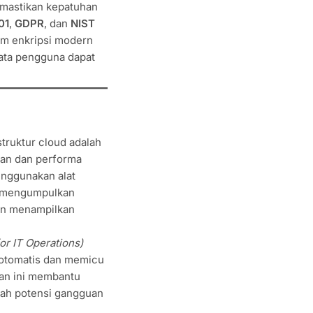
memastikan kepatuhan
01
,
GDPR
, dan
NIST
em enkripsi modern
 data pengguna dapat
truktur cloud adalah
an dan performa
enggunakan alat
k mengumpulkan
dan menampilkan
for IT Operations)
otomatis dan memicu
an ini membantu
ah potensi gangguan