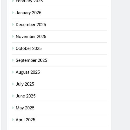
February 2026
January 2026
December 2025
November 2025
October 2025
September 2025
August 2025
July 2025
June 2025
May 2025
April 2025