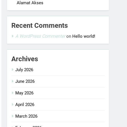
Alamat Akses
Recent Comments
A WordPress Commenter
on
Hello world!
Archives
July 2026
June 2026
May 2026
April 2026
March 2026