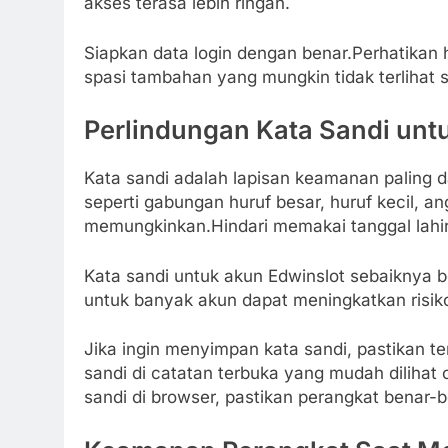
akses terasa lebih ringan.
Siapkan data login dengan benar.Perhatikan h
spasi tambahan yang mungkin tidak terlihat 
Perlindungan Kata Sandi unt
Kata sandi adalah lapisan keamanan paling 
seperti gabungan huruf besar, huruf kecil, a
memungkinkan.Hindari memakai tanggal lahir
Kata sandi untuk akun Edwinslot sebaiknya b
untuk banyak akun dapat meningkatkan risik
Jika ingin menyimpan kata sandi, pastikan
sandi di catatan terbuka yang mudah dilihat
sandi di browser, pastikan perangkat benar-be