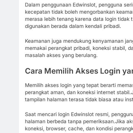
Dalam penggunaan Edwinslot, pengguna serin
kecepatan tidak boleh mengorbankan keam
merasa lebih tenang karena data login tida
digunakan berada dalam kendali pribadi.
Keamanan juga mendukung kenyamanan jang
memakai perangkat pribadi, koneksi stabil, d
masalah akses yang berulang.
Cara Memilih Akses Login ya
Memilih akses login yang tepat berarti memas
perangkat aman, dan koneksi internet stabil
tampilan halaman terasa tidak biasa atau i
Saat mencari login Edwinslot resmi, pengg
halaman berbeda tanpa pemeriksaan.Jika akse
koneksi, browser, cache, dan kondisi perangka