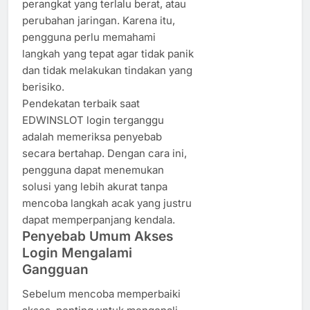
perangkat yang terlalu berat, atau
perubahan jaringan. Karena itu,
pengguna perlu memahami
langkah yang tepat agar tidak panik
dan tidak melakukan tindakan yang
berisiko.
Pendekatan terbaik saat
EDWINSLOT login terganggu
adalah memeriksa penyebab
secara bertahap. Dengan cara ini,
pengguna dapat menemukan
solusi yang lebih akurat tanpa
mencoba langkah acak yang justru
dapat memperpanjang kendala.
Penyebab Umum Akses
Login Mengalami
Gangguan
Sebelum mencoba memperbaiki