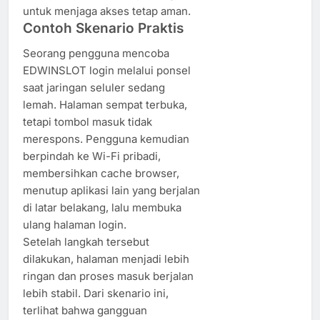
untuk menjaga akses tetap aman.
Contoh Skenario Praktis
Seorang pengguna mencoba
EDWINSLOT login melalui ponsel
saat jaringan seluler sedang
lemah. Halaman sempat terbuka,
tetapi tombol masuk tidak
merespons. Pengguna kemudian
berpindah ke Wi-Fi pribadi,
membersihkan cache browser,
menutup aplikasi lain yang berjalan
di latar belakang, lalu membuka
ulang halaman login.
Setelah langkah tersebut
dilakukan, halaman menjadi lebih
ringan dan proses masuk berjalan
lebih stabil. Dari skenario ini,
terlihat bahwa gangguan