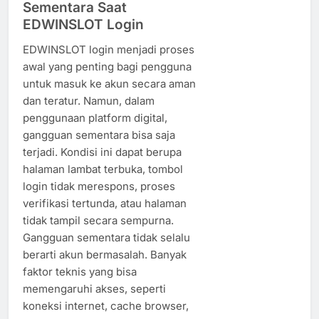
Sementara Saat
EDWINSLOT Login
EDWINSLOT login menjadi proses
awal yang penting bagi pengguna
untuk masuk ke akun secara aman
dan teratur. Namun, dalam
penggunaan platform digital,
gangguan sementara bisa saja
terjadi. Kondisi ini dapat berupa
halaman lambat terbuka, tombol
login tidak merespons, proses
verifikasi tertunda, atau halaman
tidak tampil secara sempurna.
Gangguan sementara tidak selalu
berarti akun bermasalah. Banyak
faktor teknis yang bisa
memengaruhi akses, seperti
koneksi internet, cache browser,