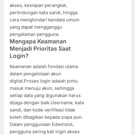
akses, kesiapan perangkat,
perlindungan kata sandi, hingga
cara menghindari kendala umum
yang dapat mengganggu
pengalaman pengguna.
Mengapa Keamanan
Menjadi Prioritas Saat
Login?
Keamanan adalah fondasi utama
dalam pengelolaan akun
digital.Proses login adalah pintu
masuk menuju akun, sehingga
setiap data yang digunakan harus
dijaga dengan baik.Username, kata
sandi, dan kode verifikasi tidak
boleh dibagikan kepada siapa pun.
Dalam penggunaan Edwinslot,
pengguna sering kali ingin akses