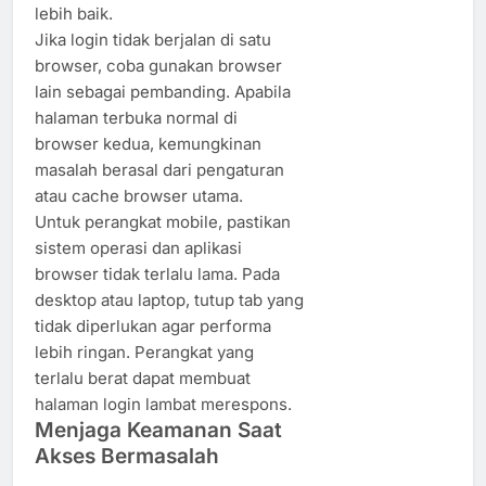
lebih baik.
Jika login tidak berjalan di satu
browser, coba gunakan browser
lain sebagai pembanding. Apabila
halaman terbuka normal di
browser kedua, kemungkinan
masalah berasal dari pengaturan
atau cache browser utama.
Untuk perangkat mobile, pastikan
sistem operasi dan aplikasi
browser tidak terlalu lama. Pada
desktop atau laptop, tutup tab yang
tidak diperlukan agar performa
lebih ringan. Perangkat yang
terlalu berat dapat membuat
halaman login lambat merespons.
Menjaga Keamanan Saat
Akses Bermasalah