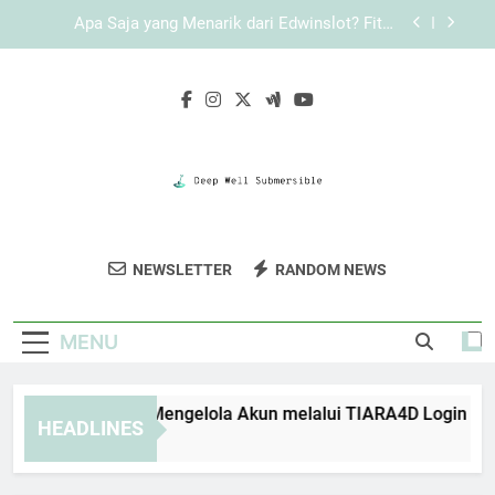
Skip
Panduan EDWINSLOT Login Saat Akses
to
Mengalami Gangguan Sementara
content
Login Edwinslot Resmi untuk Pengguna yang
Mengutamakan Keamanan Akun
Panduan Praktis Mengelola Akun melalui
TIARA4D Login
Apa Saja yang Menarik dari Edwinslot? Fitur,
Pengalaman, dan Keunggulan Platform
Panduan EDWINSLOT Login Saat Akses
Mengalami Gangguan Sementara
Deep Well
Dapatkan Layanan Pengeboran Sumur
Login Edwinslot Resmi untuk Pengguna yang
NEWSLETTER
RANDOM NEWS
Submersible
Mengutamakan Keamanan Akun
Berkualitas Dari Deep Well Submersible.
MENU
nduan Praktis Mengelola Akun melalui TIARA4D Login
HEADLINES
Weeks Ago