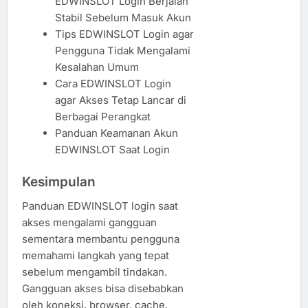
EDWINSLOT Login Berjalan
Stabil Sebelum Masuk Akun
Tips EDWINSLOT Login agar
Pengguna Tidak Mengalami
Kesalahan Umum
Cara EDWINSLOT Login
agar Akses Tetap Lancar di
Berbagai Perangkat
Panduan Keamanan Akun
EDWINSLOT Saat Login
Kesimpulan
Panduan EDWINSLOT login saat
akses mengalami gangguan
sementara membantu pengguna
memahami langkah yang tepat
sebelum mengambil tindakan.
Gangguan akses bisa disebabkan
oleh koneksi, browser, cache,