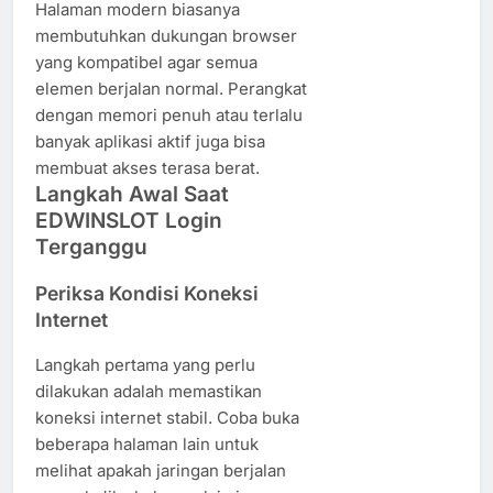
Halaman modern biasanya
membutuhkan dukungan browser
yang kompatibel agar semua
elemen berjalan normal. Perangkat
dengan memori penuh atau terlalu
banyak aplikasi aktif juga bisa
membuat akses terasa berat.
Langkah Awal Saat
EDWINSLOT Login
Terganggu
Periksa Kondisi Koneksi
Internet
Langkah pertama yang perlu
dilakukan adalah memastikan
koneksi internet stabil. Coba buka
beberapa halaman lain untuk
melihat apakah jaringan berjalan