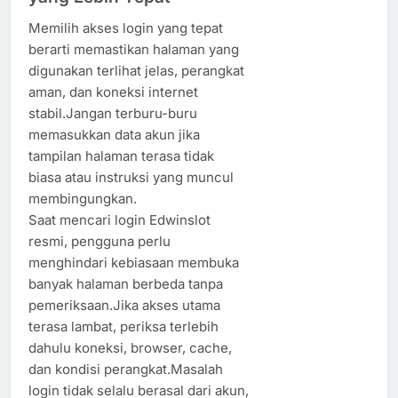
Memilih akses login yang tepat
berarti memastikan halaman yang
digunakan terlihat jelas, perangkat
aman, dan koneksi internet
stabil.Jangan terburu-buru
memasukkan data akun jika
tampilan halaman terasa tidak
biasa atau instruksi yang muncul
membingungkan.
Saat mencari login Edwinslot
resmi, pengguna perlu
menghindari kebiasaan membuka
banyak halaman berbeda tanpa
pemeriksaan.Jika akses utama
terasa lambat, periksa terlebih
dahulu koneksi, browser, cache,
dan kondisi perangkat.Masalah
login tidak selalu berasal dari akun,