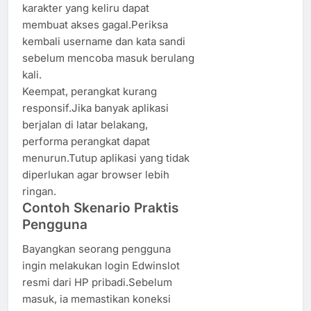
karakter yang keliru dapat
membuat akses gagal.Periksa
kembali username dan kata sandi
sebelum mencoba masuk berulang
kali.
Keempat, perangkat kurang
responsif.Jika banyak aplikasi
berjalan di latar belakang,
performa perangkat dapat
menurun.Tutup aplikasi yang tidak
diperlukan agar browser lebih
ringan.
Contoh Skenario Praktis
Pengguna
Bayangkan seorang pengguna
ingin melakukan login Edwinslot
resmi dari HP pribadi.Sebelum
masuk, ia memastikan koneksi