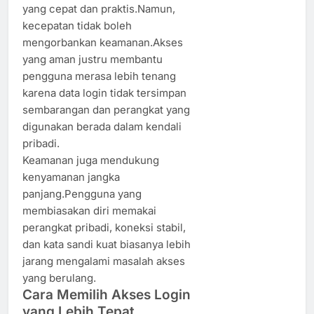
yang cepat dan praktis.Namun,
kecepatan tidak boleh
mengorbankan keamanan.Akses
yang aman justru membantu
pengguna merasa lebih tenang
karena data login tidak tersimpan
sembarangan dan perangkat yang
digunakan berada dalam kendali
pribadi.
Keamanan juga mendukung
kenyamanan jangka
panjang.Pengguna yang
membiasakan diri memakai
perangkat pribadi, koneksi stabil,
dan kata sandi kuat biasanya lebih
jarang mengalami masalah akses
yang berulang.
Cara Memilih Akses Login
yang Lebih Tepat