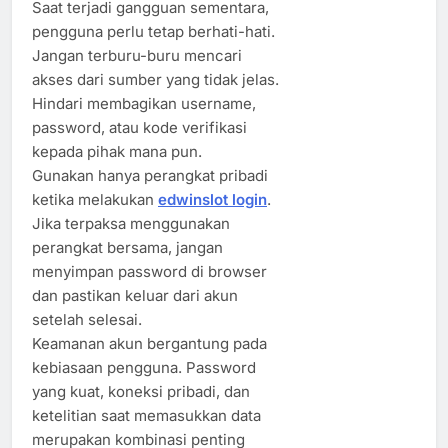
Saat terjadi gangguan sementara,
pengguna perlu tetap berhati-hati.
Jangan terburu-buru mencari
akses dari sumber yang tidak jelas.
Hindari membagikan username,
password, atau kode verifikasi
kepada pihak mana pun.
Gunakan hanya perangkat pribadi
ketika melakukan
edwinslot login
.
Jika terpaksa menggunakan
perangkat bersama, jangan
menyimpan password di browser
dan pastikan keluar dari akun
setelah selesai.
Keamanan akun bergantung pada
kebiasaan pengguna. Password
yang kuat, koneksi pribadi, dan
ketelitian saat memasukkan data
merupakan kombinasi penting