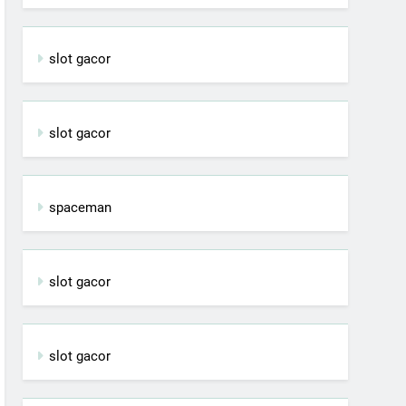
slot gacor
slot gacor
spaceman
slot gacor
slot gacor