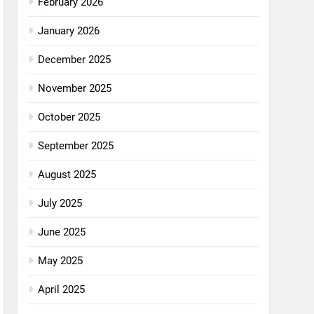
February 2026
January 2026
December 2025
November 2025
October 2025
September 2025
August 2025
July 2025
June 2025
May 2025
April 2025