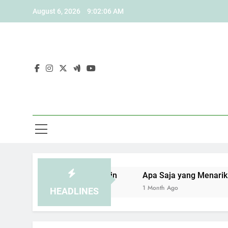
Skip
August 6, 2026
9:02:07 AM
to
content
Dee
Dapatkan 
lalui TIARA4D Login
Apa Saja yang Menarik dari Edwins
1 Month Ago
HEADLINES