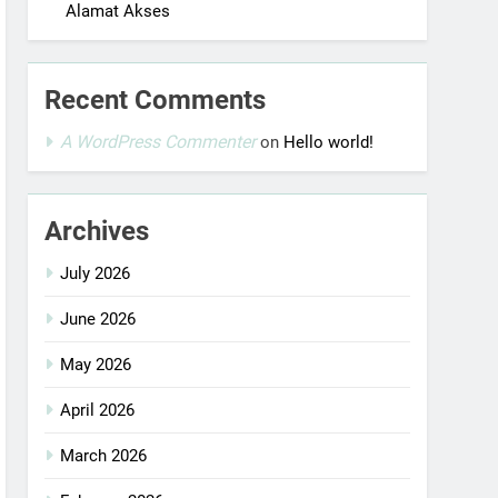
Alamat Akses
Recent Comments
A WordPress Commenter
on
Hello world!
Archives
July 2026
June 2026
May 2026
April 2026
March 2026