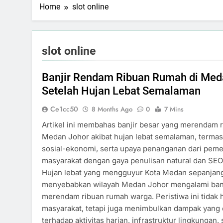
Home
slot online
slot online
Banjir Rendam Ribuan Rumah di Med
Setelah Hujan Lebat Semalaman
Ce1cc50
8 Months Ago
0
7 Mins
Artikel ini membahas banjir besar yang merendam 
Medan Johor akibat hujan lebat semalaman, terma
sosial-ekonomi, serta upaya penanganan dari peme
masyarakat dengan gaya penulisan natural dan SEO-
Hujan lebat yang mengguyur Kota Medan sepanjan
menyebabkan wilayah Medan Johor mengalami banj
merendam ribuan rumah warga. Peristiwa ini tidak
masyarakat, tetapi juga menimbulkan dampak yang 
terhadap aktivitas harian, infrastruktur lingkungan, 