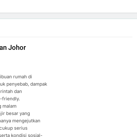
an Johor
ribuan rumah di
suk penyebab, dampak
rintah dan
friendly.
g malam
ir besar yang
 hanya mengejutkan
cukup serius
serta kondisi sosial-