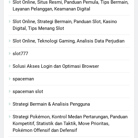
Slot Online, Situs Resmi, Panduan Pemula, Tips Bermain,
Layanan Pelanggan, Keamanan Digital
Slot Online, Strategi Bermain, Panduan Slot, Kasino
Digital, Tips Menang Slot
Slot Online, Teknologi Gaming, Analisis Data Perjudian
slot777
Solusi Akses Login dan Optimasi Browser
spaceman
spaceman slot
Strategi Bermain & Analisis Pengguna
Strategi Pokémon, Kontrol Medan Pertarungan, Panduan
Kompetitif, Statistik dan Taktik, Move Prioritas,
Pokémon Offensif dan Defensif