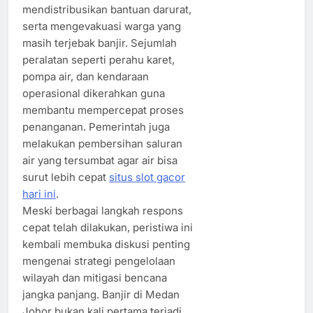
mendistribusikan bantuan darurat,
serta mengevakuasi warga yang
masih terjebak banjir. Sejumlah
peralatan seperti perahu karet,
pompa air, dan kendaraan
operasional dikerahkan guna
membantu mempercepat proses
penanganan. Pemerintah juga
melakukan pembersihan saluran
air yang tersumbat agar air bisa
surut lebih cepat
situs slot gacor
hari ini
.
Meski berbagai langkah respons
cepat telah dilakukan, peristiwa ini
kembali membuka diskusi penting
mengenai strategi pengelolaan
wilayah dan mitigasi bencana
jangka panjang. Banjir di Medan
Johor bukan kali pertama terjadi,