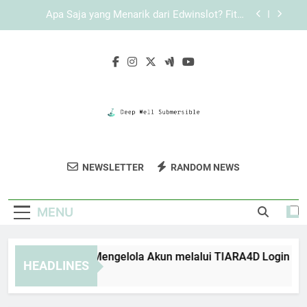
Skip
Panduan EDWINSLOT Login Saat Akses
to
Mengalami Gangguan Sementara
content
Login Edwinslot Resmi untuk Pengguna yang
Mengutamakan Keamanan Akun
Panduan Praktis Mengelola Akun melalui
TIARA4D Login
Apa Saja yang Menarik dari Edwinslot? Fitur,
Pengalaman, dan Keunggulan Platform
Panduan EDWINSLOT Login Saat Akses
Mengalami Gangguan Sementara
Deep Well
Dapatkan Layanan Pengeboran Sumur
Login Edwinslot Resmi untuk Pengguna yang
NEWSLETTER
RANDOM NEWS
Submersible
Mengutamakan Keamanan Akun
Berkualitas Dari Deep Well Submersible.
MENU
nduan Praktis Mengelola Akun melalui TIARA4D Login
HEADLINES
Weeks Ago