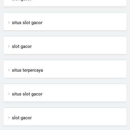
situs slot gacor
slot gacor
situs terpercaya
situs slot gacor
slot gacor