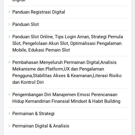
Panduan Registrasi Digital
Panduan Slot
Panduan Slot Online, Tips Login Aman, Strategi Pemula
Slot, Pengelolaan Akun Slot, Optimalisasi Pengalaman
Mobile, Edukasi Pemain Slot
Pembahasan Menyeluruh Permainan Digital,Analisis
Mekanisme dan Platform,UX dan Pengalaman
Pengguna,Stabilitas Akses & Keamanan,Literasi Risiko
dan Kontrol Diri
Pengembangan Diri Manajemen Emosi Perencanaan
Hidup Kemandirian Finansial Mindset & Habit Building
Permainan & Strategi
Permainan Digital & Analisis