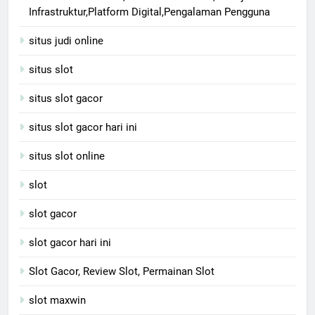
Infrastruktur,Platform Digital,Pengalaman Pengguna
situs judi online
situs slot
situs slot gacor
situs slot gacor hari ini
situs slot online
slot
slot gacor
slot gacor hari ini
Slot Gacor, Review Slot, Permainan Slot
slot maxwin