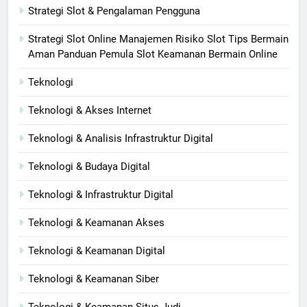
Strategi Slot & Pengalaman Pengguna
Strategi Slot Online Manajemen Risiko Slot Tips Bermain
Aman Panduan Pemula Slot Keamanan Bermain Online
Teknologi
Teknologi & Akses Internet
Teknologi & Analisis Infrastruktur Digital
Teknologi & Budaya Digital
Teknologi & Infrastruktur Digital
Teknologi & Keamanan Akses
Teknologi & Keamanan Digital
Teknologi & Keamanan Siber