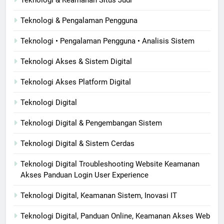
Teknologi & Keamanan Situs Judi
Teknologi & Pengalaman Pengguna
Teknologi • Pengalaman Pengguna • Analisis Sistem
Teknologi Akses & Sistem Digital
Teknologi Akses Platform Digital
Teknologi Digital
Teknologi Digital & Pengembangan Sistem
Teknologi Digital & Sistem Cerdas
Teknologi Digital Troubleshooting Website Keamanan
Akses Panduan Login User Experience
Teknologi Digital, Keamanan Sistem, Inovasi IT
Teknologi Digital, Panduan Online, Keamanan Akses Web