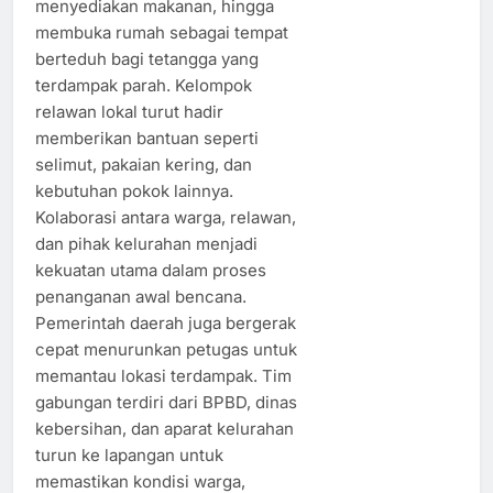
menyediakan makanan, hingga
membuka rumah sebagai tempat
berteduh bagi tetangga yang
terdampak parah. Kelompok
relawan lokal turut hadir
memberikan bantuan seperti
selimut, pakaian kering, dan
kebutuhan pokok lainnya.
Kolaborasi antara warga, relawan,
dan pihak kelurahan menjadi
kekuatan utama dalam proses
penanganan awal bencana.
Pemerintah daerah juga bergerak
cepat menurunkan petugas untuk
memantau lokasi terdampak. Tim
gabungan terdiri dari BPBD, dinas
kebersihan, dan aparat kelurahan
turun ke lapangan untuk
memastikan kondisi warga,