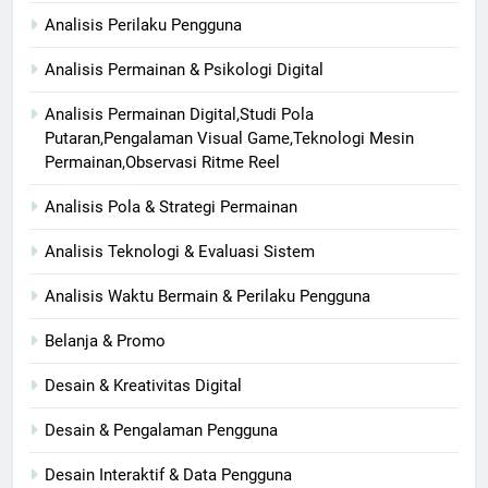
Analisis Perilaku Pengguna
Analisis Permainan & Psikologi Digital
Analisis Permainan Digital,Studi Pola
Putaran,Pengalaman Visual Game,Teknologi Mesin
Permainan,Observasi Ritme Reel
Analisis Pola & Strategi Permainan
Analisis Teknologi & Evaluasi Sistem
Analisis Waktu Bermain & Perilaku Pengguna
Belanja & Promo
Desain & Kreativitas Digital
Desain & Pengalaman Pengguna
Desain Interaktif & Data Pengguna