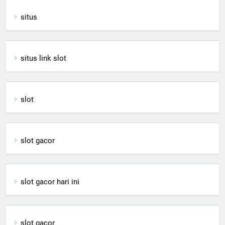
situs
situs link slot
slot
slot gacor
slot gacor hari ini
slot gacor