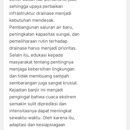
sehingga upaya perbaikan
infrastruktur drainase menjadi
kebutuhan mendesak.
Pembangunan saluran air baru,
peningkatan kapasitas sungai, dan
pemeliharaan rutin terhadap
drainase harus menjadi prioritas.
Selain itu, edukasi kepada
masyarakat tentang pentingnya
menjaga kebersihan lingkungan
dan tidak membuang sampah
sembarangan juga sangat krusial.
Kejadian banjir ini menjadi
pengingat bahwa cuaca ekstrem
semakin sulit diprediksi dan
intensitasnya dapat meningkat
sewaktu-waktu. Oleh karena itu,
adaptasi dan kesiapsiagaan