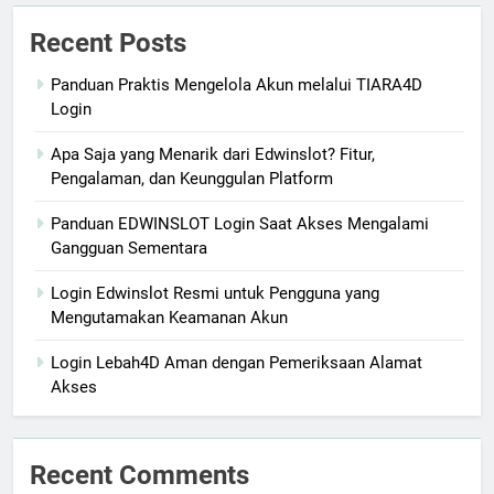
Recent Posts
Panduan Praktis Mengelola Akun melalui TIARA4D
Login
Apa Saja yang Menarik dari Edwinslot? Fitur,
Pengalaman, dan Keunggulan Platform
Panduan EDWINSLOT Login Saat Akses Mengalami
Gangguan Sementara
Login Edwinslot Resmi untuk Pengguna yang
Mengutamakan Keamanan Akun
Login Lebah4D Aman dengan Pemeriksaan Alamat
Akses
Recent Comments