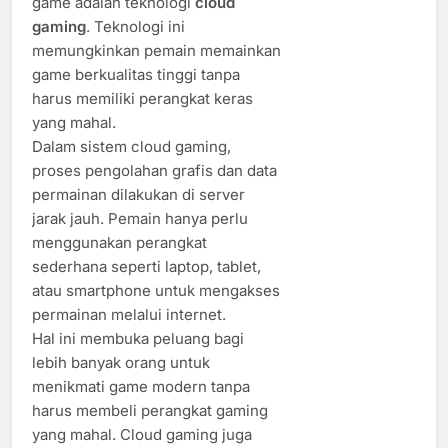
game adalah teknologi
cloud
gaming
. Teknologi ini
memungkinkan pemain memainkan
game berkualitas tinggi tanpa
harus memiliki perangkat keras
yang mahal.
Dalam sistem cloud gaming,
proses pengolahan grafis dan data
permainan dilakukan di server
jarak jauh. Pemain hanya perlu
menggunakan perangkat
sederhana seperti laptop, tablet,
atau smartphone untuk mengakses
permainan melalui internet.
Hal ini membuka peluang bagi
lebih banyak orang untuk
menikmati game modern tanpa
harus membeli perangkat gaming
yang mahal. Cloud gaming juga