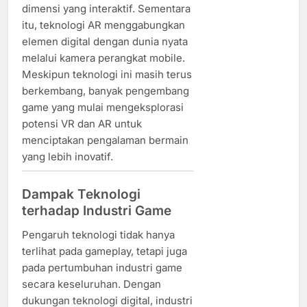
dimensi yang interaktif. Sementara
itu, teknologi AR menggabungkan
elemen digital dengan dunia nyata
melalui kamera perangkat mobile.
Meskipun teknologi ini masih terus
berkembang, banyak pengembang
game yang mulai mengeksplorasi
potensi VR dan AR untuk
menciptakan pengalaman bermain
yang lebih inovatif.
Dampak Teknologi
terhadap Industri Game
Pengaruh teknologi tidak hanya
terlihat pada gameplay, tetapi juga
pada pertumbuhan industri game
secara keseluruhan. Dengan
dukungan teknologi digital, industri