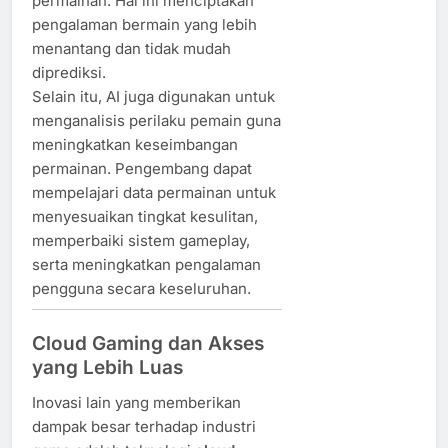
permainan. Hal ini menciptakan
pengalaman bermain yang lebih
menantang dan tidak mudah
diprediksi.
Selain itu, AI juga digunakan untuk
menganalisis perilaku pemain guna
meningkatkan keseimbangan
permainan. Pengembang dapat
mempelajari data permainan untuk
menyesuaikan tingkat kesulitan,
memperbaiki sistem gameplay,
serta meningkatkan pengalaman
pengguna secara keseluruhan.
Cloud Gaming dan Akses
yang Lebih Luas
Inovasi lain yang memberikan
dampak besar terhadap industri