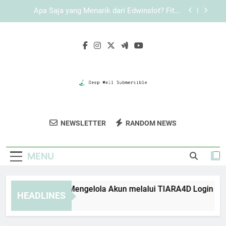
Skip
Panduan EDWINSLOT Login Saat Akses
to
Mengalami Gangguan Sementara
content
Login Edwinslot Resmi untuk Pengguna yang
Mengutamakan Keamanan Akun
Panduan Praktis Mengelola Akun melalui
TIARA4D Login
Apa Saja yang Menarik dari Edwinslot? Fitur,
Pengalaman, dan Keunggulan Platform
Panduan EDWINSLOT Login Saat Akses
Mengalami Gangguan Sementara
Deep Well
Dapatkan Layanan Pengeboran Sumur
Login Edwinslot Resmi untuk Pengguna yang
NEWSLETTER
RANDOM NEWS
Submersible
Mengutamakan Keamanan Akun
Berkualitas Dari Deep Well Submersible.
MENU
nduan Praktis Mengelola Akun melalui TIARA4D Login
HEADLINES
Month Ago