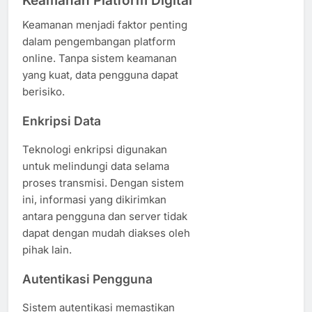
Keamanan Platform Digital
Keamanan menjadi faktor penting
dalam pengembangan platform
online. Tanpa sistem keamanan
yang kuat, data pengguna dapat
berisiko.
Enkripsi Data
Teknologi enkripsi digunakan
untuk melindungi data selama
proses transmisi. Dengan sistem
ini, informasi yang dikirimkan
antara pengguna dan server tidak
dapat dengan mudah diakses oleh
pihak lain.
Autentikasi Pengguna
Sistem autentikasi memastikan