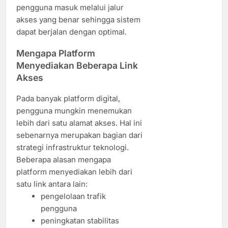
pengguna masuk melalui jalur
akses yang benar sehingga sistem
dapat berjalan dengan optimal.
Mengapa Platform
Menyediakan Beberapa Link
Akses
Pada banyak platform digital,
pengguna mungkin menemukan
lebih dari satu alamat akses. Hal ini
sebenarnya merupakan bagian dari
strategi infrastruktur teknologi.
Beberapa alasan mengapa
platform menyediakan lebih dari
satu link antara lain:
pengelolaan trafik
pengguna
peningkatan stabilitas