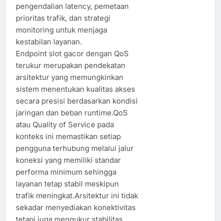
pengendalian latency, pemetaan
prioritas trafik, dan strategi
monitoring untuk menjaga
kestabilan layanan.
Endpoint slot gacor dengan QoS
terukur merupakan pendekatan
arsitektur yang memungkinkan
sistem menentukan kualitas akses
secara presisi berdasarkan kondisi
jaringan dan beban runtime.QoS
atau Quality of Service pada
konteks ini memastikan setiap
pengguna terhubung melalui jalur
koneksi yang memiliki standar
performa minimum sehingga
layanan tetap stabil meskipun
trafik meningkat.Arsitektur ini tidak
sekadar menyediakan konektivitas
tetapi juga mengukur stabilitas,