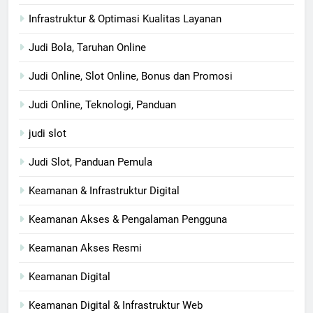
Infrastruktur & Optimasi Kualitas Layanan
Judi Bola, Taruhan Online
Judi Online, Slot Online, Bonus dan Promosi
Judi Online, Teknologi, Panduan
judi slot
Judi Slot, Panduan Pemula
Keamanan & Infrastruktur Digital
Keamanan Akses & Pengalaman Pengguna
Keamanan Akses Resmi
Keamanan Digital
Keamanan Digital & Infrastruktur Web