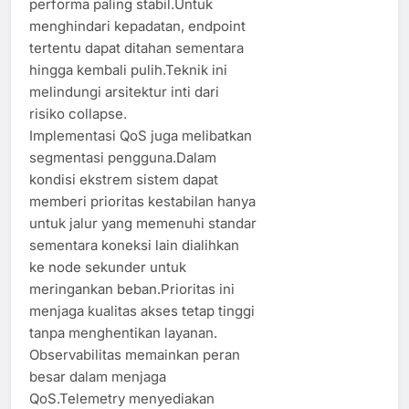
performa paling stabil.Untuk
menghindari kepadatan, endpoint
tertentu dapat ditahan sementara
hingga kembali pulih.Teknik ini
melindungi arsitektur inti dari
risiko collapse.
Implementasi QoS juga melibatkan
segmentasi pengguna.Dalam
kondisi ekstrem sistem dapat
memberi prioritas kestabilan hanya
untuk jalur yang memenuhi standar
sementara koneksi lain dialihkan
ke node sekunder untuk
meringankan beban.Prioritas ini
menjaga kualitas akses tetap tinggi
tanpa menghentikan layanan.
Observabilitas memainkan peran
besar dalam menjaga
QoS.Telemetry menyediakan