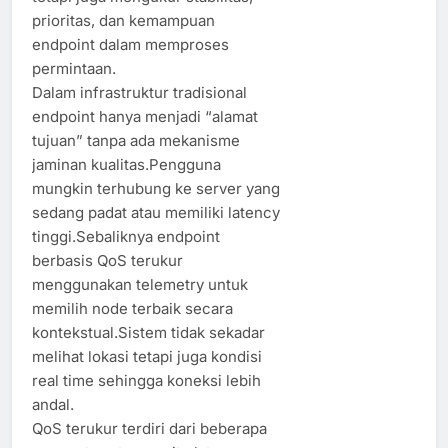
prioritas, dan kemampuan
endpoint dalam memproses
permintaan.
Dalam infrastruktur tradisional
endpoint hanya menjadi “alamat
tujuan” tanpa ada mekanisme
jaminan kualitas.Pengguna
mungkin terhubung ke server yang
sedang padat atau memiliki latency
tinggi.Sebaliknya endpoint
berbasis QoS terukur
menggunakan telemetry untuk
memilih node terbaik secara
kontekstual.Sistem tidak sekadar
melihat lokasi tetapi juga kondisi
real time sehingga koneksi lebih
andal.
QoS terukur terdiri dari beberapa