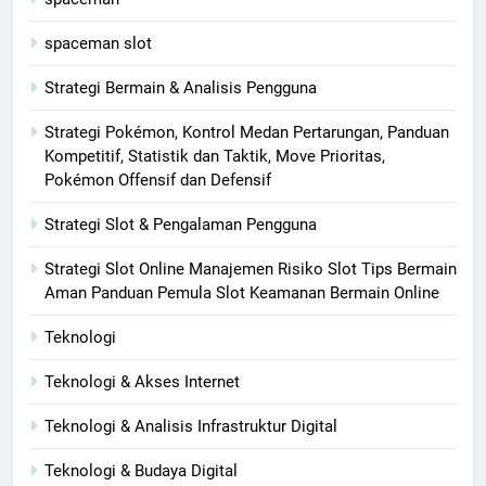
spaceman slot
Strategi Bermain & Analisis Pengguna
Strategi Pokémon, Kontrol Medan Pertarungan, Panduan
Kompetitif, Statistik dan Taktik, Move Prioritas,
Pokémon Offensif dan Defensif
Strategi Slot & Pengalaman Pengguna
Strategi Slot Online Manajemen Risiko Slot Tips Bermain
Aman Panduan Pemula Slot Keamanan Bermain Online
Teknologi
Teknologi & Akses Internet
Teknologi & Analisis Infrastruktur Digital
Teknologi & Budaya Digital