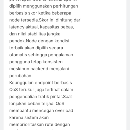
dipilih menggunakan perhitungan
berbasis skor ketika beberapa
node tersedia.Skor ini dihitung dari
latency aktual, kapasitas bebas,
dan nilai stabilitas jangka
pendek.Node dengan kondisi
terbaik akan dipilih secara
otomatis sehingga pengalaman
pengguna tetap konsisten
meskipun backend menjalani
perubahan.
Keunggulan endpoint berbasis
QoS terukur juga terlihat dalam
pengendalian trafik pintar.Saat
lonjakan beban terjadi QoS
membantu mencegah overload
karena sistem akan
memprioritaskan rute dengan