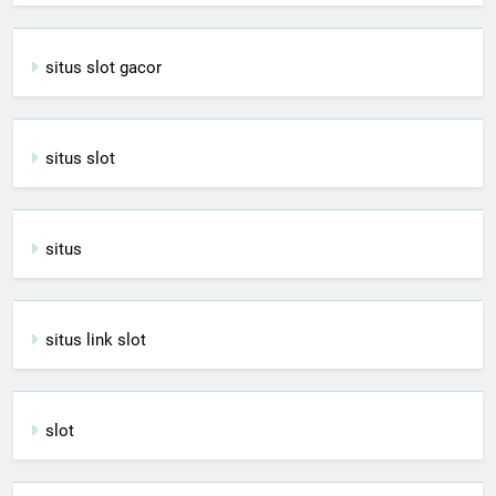
situs slot gacor
situs slot
situs
situs link slot
slot