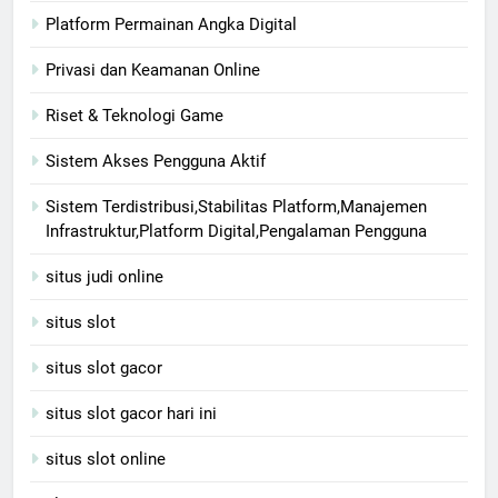
Platform Permainan Angka Digital
Privasi dan Keamanan Online
Riset & Teknologi Game
Sistem Akses Pengguna Aktif
Sistem Terdistribusi,Stabilitas Platform,Manajemen
Infrastruktur,Platform Digital,Pengalaman Pengguna
situs judi online
situs slot
situs slot gacor
situs slot gacor hari ini
situs slot online