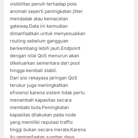
visibilitas penuh terhadap pola
anomali seperti peningkatan jitter
mendadak atau kemacetan
gateway.Data ini kemudian
dimanfaatkan untuk menyesuaikan
routing sebelum gangguan
berkembang lebih jauh.Endpoint
dengan nilai QoS menurun akan
dikeluarkan sementara dari pool
hingga kembali stabil.
Dari sisi rekayasa jaringan QoS
terukur juga meningkatkan
efisiensi karena sistem tidak perlu
menambah kapasitas secara
membabi buta.Peningkatan
kapasitas dilakukan pada node
yang memiliki reputasi traffic
tinggi bukan secara merata.Karena
itu pemanfaatan sumber daya