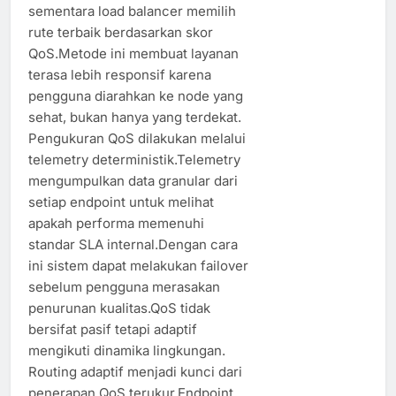
sementara load balancer memilih
rute terbaik berdasarkan skor
QoS.Metode ini membuat layanan
terasa lebih responsif karena
pengguna diarahkan ke node yang
sehat, bukan hanya yang terdekat.
Pengukuran QoS dilakukan melalui
telemetry deterministik.Telemetry
mengumpulkan data granular dari
setiap endpoint untuk melihat
apakah performa memenuhi
standar SLA internal.Dengan cara
ini sistem dapat melakukan failover
sebelum pengguna merasakan
penurunan kualitas.QoS tidak
bersifat pasif tetapi adaptif
mengikuti dinamika lingkungan.
Routing adaptif menjadi kunci dari
penerapan QoS terukur.Endpoint