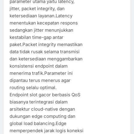
parameter utama yaitu latency,
jitter, packet integrity, dan
ketersediaan layanan.Latency
menentukan kecepatan respons
sedangkan jitter menunjukkan
kestabilan time-gap antar
paket.Packet integrity memastikan
data tidak rusak selama transmisi
dan ketersediaan menggambarkan
konsistensi endpoint dalam
menerima trafik.Parameter ini
dipantau terus menerus agar
routing selalu optimal.
Endpoint slot gacor berbasis QoS
biasanya terintegrasi dalam
arsitektur cloud-native dengan
dukungan edge computing dan
global load balancing.Edge
memperpendek jarak logis koneksi