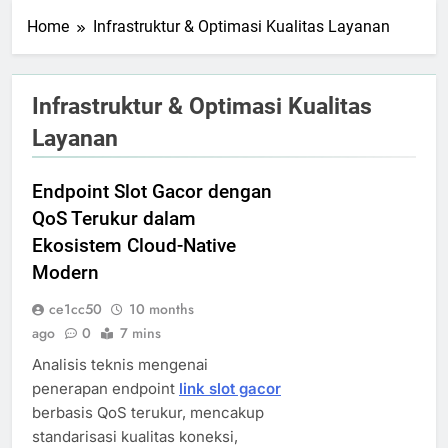
Home
Infrastruktur & Optimasi Kualitas Layanan
Infrastruktur & Optimasi Kualitas
Layanan
Endpoint Slot Gacor dengan
QoS Terukur dalam
Ekosistem Cloud-Native
Modern
ce1cc50
10 months
ago
0
7 mins
Analisis teknis mengenai
penerapan endpoint
link slot gacor
berbasis QoS terukur, mencakup
standarisasi kualitas koneksi,