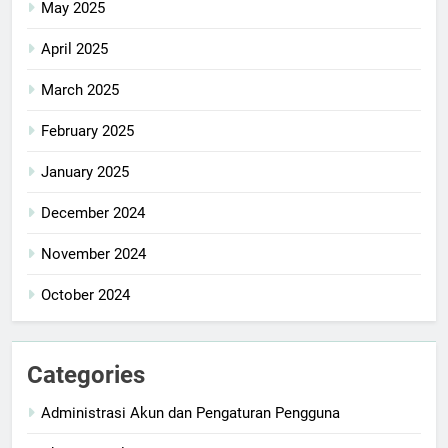
May 2025
April 2025
March 2025
February 2025
January 2025
December 2024
November 2024
October 2024
Categories
Administrasi Akun dan Pengaturan Pengguna