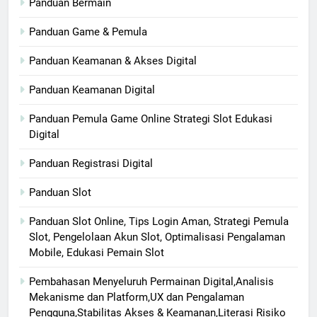
Panduan Bermain
Panduan Game & Pemula
Panduan Keamanan & Akses Digital
Panduan Keamanan Digital
Panduan Pemula Game Online Strategi Slot Edukasi
Digital
Panduan Registrasi Digital
Panduan Slot
Panduan Slot Online, Tips Login Aman, Strategi Pemula
Slot, Pengelolaan Akun Slot, Optimalisasi Pengalaman
Mobile, Edukasi Pemain Slot
Pembahasan Menyeluruh Permainan Digital,Analisis
Mekanisme dan Platform,UX dan Pengalaman
Pengguna,Stabilitas Akses & Keamanan,Literasi Risiko