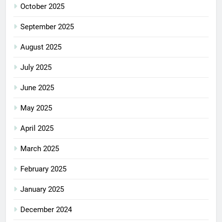
October 2025
September 2025
August 2025
July 2025
June 2025
May 2025
April 2025
March 2025
February 2025
January 2025
December 2024