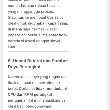
mendadak atau reload halaman
yang mengganggu proses.
Stabilitas ini membuat Corlaslot
ideal untuk
digunakan kapan saja,
di mana saja
, termasuk saat
bepergian, bekerja, atau saat tidak
berada di lokasi dengan sinyal
kuat.
6.
Hemat Baterai dan Sumber
Daya Perangkat
Karena desainnya yang ringan dan
tidak memuat elemen-elemen
berat,
Corlaslot tidak membebani
CPU dan RAM perangkat
pengguna
. Hal ini menjadikannya
ideal bagi pengguna yang