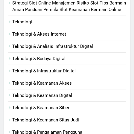
Strategi Slot Online Manajemen Risiko Slot Tips Bermain
Aman Panduan Pemula Slot Keamanan Bermain Online
Teknologi
Teknologi & Akses Internet
Teknologi & Analisis Infrastruktur Digital
Teknologi & Budaya Digital
Teknologi & Infrastruktur Digital
Teknologi & Keamanan Akses
Teknologi & Keamanan Digital
Teknologi & Keamanan Siber
Teknologi & Keamanan Situs Judi
Teknologi & Pengalaman Pengguna