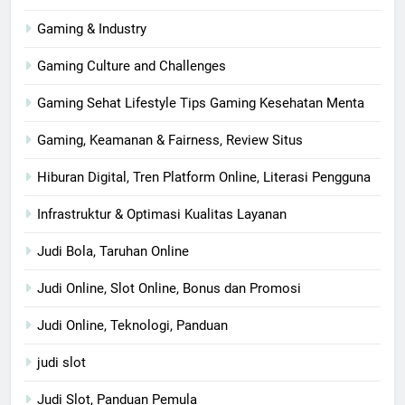
Gaming & Industry
Gaming Culture and Challenges
Gaming Sehat Lifestyle Tips Gaming Kesehatan Menta
Gaming, Keamanan & Fairness, Review Situs
Hiburan Digital, Tren Platform Online, Literasi Pengguna
Infrastruktur & Optimasi Kualitas Layanan
Judi Bola, Taruhan Online
Judi Online, Slot Online, Bonus dan Promosi
Judi Online, Teknologi, Panduan
judi slot
Judi Slot, Panduan Pemula