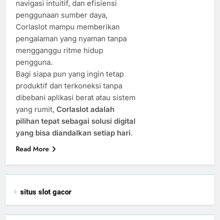
navigasi intuitif, dan efisiensi
penggunaan sumber daya,
Corlaslot mampu memberikan
pengalaman yang nyaman tanpa
mengganggu ritme hidup
pengguna.
Bagi siapa pun yang ingin tetap
produktif dan terkoneksi tanpa
dibebani aplikasi berat atau sistem
yang rumit,
Corlaslot adalah
pilihan tepat sebagai solusi digital
yang bisa diandalkan setiap hari
.
Read More
situs slot gacor