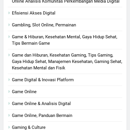
Online Analisis Komunitas Perkembangan Media Digital
Efisiensi Akses Digital
Gambling, Slot Online, Permainan
Game & Hiburan, Kesehatan Mental, Gaya Hidup Sehat,
Tips Bermain Game
Game dan Hiburan, Kesehatan Gaming, Tips Gaming,
Gaya Hidup Sehat, Manajemen Kesehatan, Gaming Sehat,
Kesehatan Mental dan Fisik
Game Digital & Inovasi Platform
Game Online
Game Online & Analisis Digital
Game Online, Panduan Bermain
Gaming & Culture