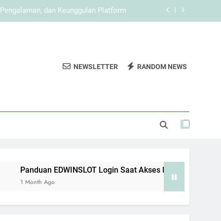
, Pengalaman, dan Keunggulan Platform
kses Mengalami Gangguan Sementara
na yang Mengutamakan Keamanan Akun
NEWSLETTER
RANDOM NEWS
Mengelola Akun melalui TIARA4D Login
, Pengalaman, dan Keunggulan Platform
ible.
kses Mengalami Gangguan Sementara
na yang Mengutamakan Keamanan Akun
an EDWINSLOT Login Saat Akses Mengalami Gangguan Seme
 Ago