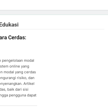
i
Edukasi
ara Cerdas:
an pengelolaan modal
istem online yang
men modal yang cerdas
engurangi risiko, dan
enyenangkan. Artikel
s, baik dari sisi
ingga pengguna dapat