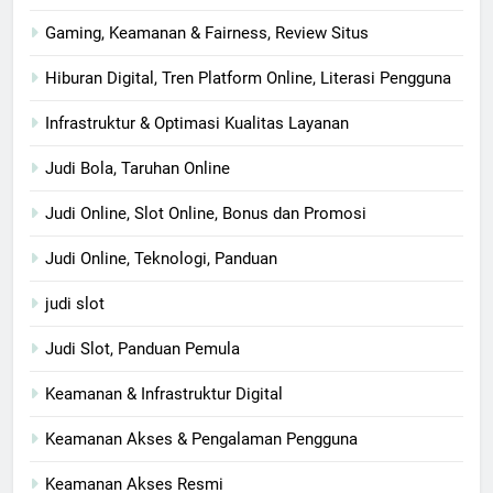
Gaming, Keamanan & Fairness, Review Situs
Hiburan Digital, Tren Platform Online, Literasi Pengguna
Infrastruktur & Optimasi Kualitas Layanan
Judi Bola, Taruhan Online
Judi Online, Slot Online, Bonus dan Promosi
Judi Online, Teknologi, Panduan
judi slot
Judi Slot, Panduan Pemula
Keamanan & Infrastruktur Digital
Keamanan Akses & Pengalaman Pengguna
Keamanan Akses Resmi