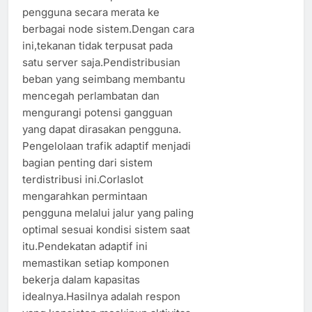
pengguna secara merata ke
berbagai node sistem.Dengan cara
ini,tekanan tidak terpusat pada
satu server saja.Pendistribusian
beban yang seimbang membantu
mencegah perlambatan dan
mengurangi potensi gangguan
yang dapat dirasakan pengguna.
Pengelolaan trafik adaptif menjadi
bagian penting dari sistem
terdistribusi ini.Corlaslot
mengarahkan permintaan
pengguna melalui jalur yang paling
optimal sesuai kondisi sistem saat
itu.Pendekatan adaptif ini
memastikan setiap komponen
bekerja dalam kapasitas
idealnya.Hasilnya adalah respon