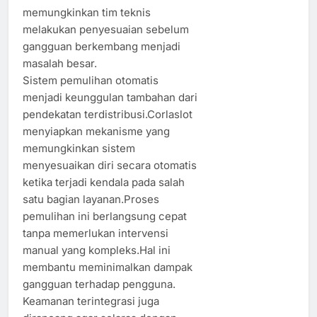
memungkinkan tim teknis
melakukan penyesuaian sebelum
gangguan berkembang menjadi
masalah besar.
Sistem pemulihan otomatis
menjadi keunggulan tambahan dari
pendekatan terdistribusi.Corlaslot
menyiapkan mekanisme yang
memungkinkan sistem
menyesuaikan diri secara otomatis
ketika terjadi kendala pada salah
satu bagian layanan.Proses
pemulihan ini berlangsung cepat
tanpa memerlukan intervensi
manual yang kompleks.Hal ini
membantu meminimalkan dampak
gangguan terhadap pengguna.
Keamanan terintegrasi juga