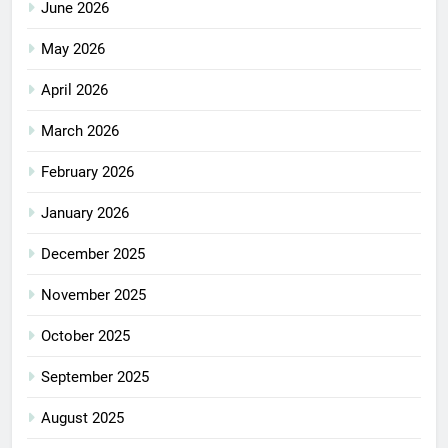
June 2026
May 2026
April 2026
March 2026
February 2026
January 2026
December 2025
November 2025
October 2025
September 2025
August 2025