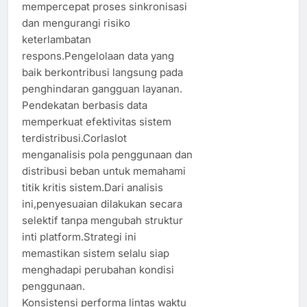
mempercepat proses sinkronisasi
dan mengurangi risiko
keterlambatan
respons.Pengelolaan data yang
baik berkontribusi langsung pada
penghindaran gangguan layanan.
Pendekatan berbasis data
memperkuat efektivitas sistem
terdistribusi.Corlaslot
menganalisis pola penggunaan dan
distribusi beban untuk memahami
titik kritis sistem.Dari analisis
ini,penyesuaian dilakukan secara
selektif tanpa mengubah struktur
inti platform.Strategi ini
memastikan sistem selalu siap
menghadapi perubahan kondisi
penggunaan.
Konsistensi performa lintas waktu