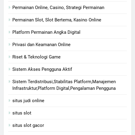
Permainan Online, Casino, Strategi Permainan
Permainan Slot, Slot Bertema, Kasino Online
Platform Permainan Angka Digital
Privasi dan Keamanan Online
Riset & Teknologi Game
Sistem Akses Pengguna Aktif
Sistem Terdistribusi,Stabilitas Platform,Manajemen
Infrastruktur,Platform Digital,Pengalaman Pengguna
situs judi online
situs slot
situs slot gacor