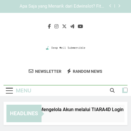
Skip
Panduan EDWINSLOT Login Saat Akses
to
Mengalami Gangguan Sementara
content
Login Edwinslot Resmi untuk Pengguna yang
Mengutamakan Keamanan Akun
Panduan Praktis Mengelola Akun melalui
TIARA4D Login
Apa Saja yang Menarik dari Edwinslot? Fitur,
Pengalaman, dan Keunggulan Platform
Panduan EDWINSLOT Login Saat Akses
Mengalami Gangguan Sementara
Deep Well
Dapatkan Layanan Pengeboran Sumur
Login Edwinslot Resmi untuk Pengguna yang
NEWSLETTER
RANDOM NEWS
Submersible
Mengutamakan Keamanan Akun
Berkualitas Dari Deep Well Submersible.
MENU
nduan Praktis Mengelola Akun melalui TIARA4D Login
HEADLINES
Weeks Ago