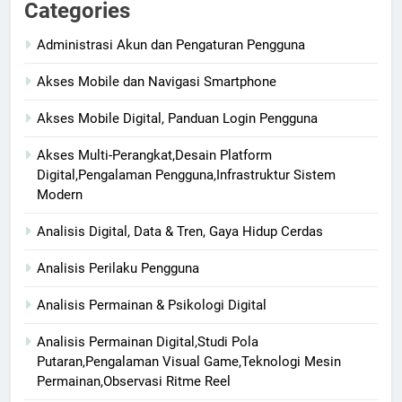
Categories
Administrasi Akun dan Pengaturan Pengguna
Akses Mobile dan Navigasi Smartphone
Akses Mobile Digital, Panduan Login Pengguna
Akses Multi-Perangkat,Desain Platform
Digital,Pengalaman Pengguna,Infrastruktur Sistem
Modern
Analisis Digital, Data & Tren, Gaya Hidup Cerdas
Analisis Perilaku Pengguna
Analisis Permainan & Psikologi Digital
Analisis Permainan Digital,Studi Pola
Putaran,Pengalaman Visual Game,Teknologi Mesin
Permainan,Observasi Ritme Reel