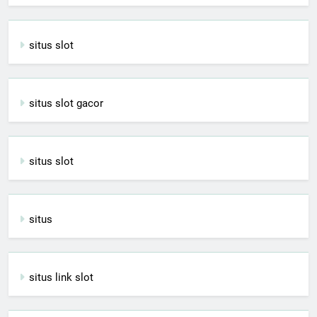
situs slot
situs slot gacor
situs slot
situs
situs link slot