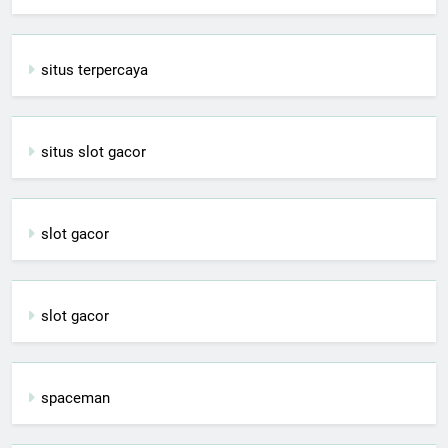
situs terpercaya
situs slot gacor
slot gacor
slot gacor
spaceman