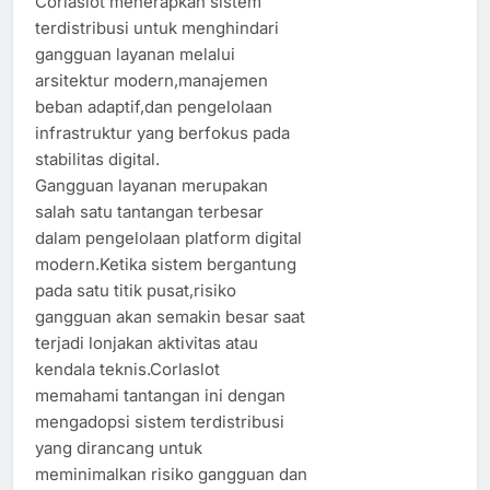
Corlaslot menerapkan sistem
terdistribusi untuk menghindari
gangguan layanan melalui
arsitektur modern,manajemen
beban adaptif,dan pengelolaan
infrastruktur yang berfokus pada
stabilitas digital.
Gangguan layanan merupakan
salah satu tantangan terbesar
dalam pengelolaan platform digital
modern.Ketika sistem bergantung
pada satu titik pusat,risiko
gangguan akan semakin besar saat
terjadi lonjakan aktivitas atau
kendala teknis.Corlaslot
memahami tantangan ini dengan
mengadopsi sistem terdistribusi
yang dirancang untuk
meminimalkan risiko gangguan dan