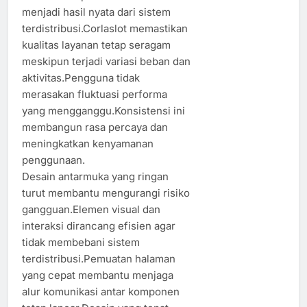
menjadi hasil nyata dari sistem
terdistribusi.Corlaslot memastikan
kualitas layanan tetap seragam
meskipun terjadi variasi beban dan
aktivitas.Pengguna tidak
merasakan fluktuasi performa
yang mengganggu.Konsistensi ini
membangun rasa percaya dan
meningkatkan kenyamanan
penggunaan.
Desain antarmuka yang ringan
turut membantu mengurangi risiko
gangguan.Elemen visual dan
interaksi dirancang efisien agar
tidak membebani sistem
terdistribusi.Pemuatan halaman
yang cepat membantu menjaga
alur komunikasi antar komponen