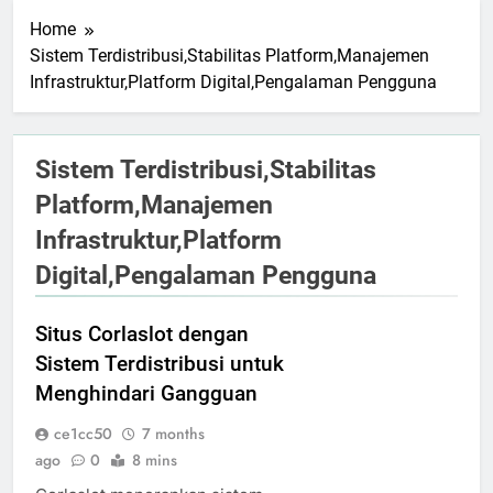
Home
Sistem Terdistribusi,Stabilitas Platform,Manajemen
Infrastruktur,Platform Digital,Pengalaman Pengguna
Sistem Terdistribusi,Stabilitas
Platform,Manajemen
Infrastruktur,Platform
Digital,Pengalaman Pengguna
Situs Corlaslot dengan
Sistem Terdistribusi untuk
Menghindari Gangguan
ce1cc50
7 months
ago
0
8 mins