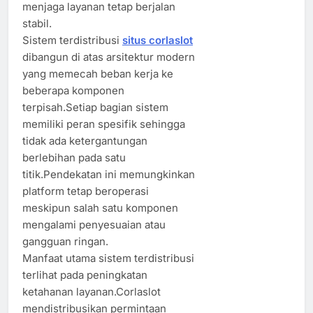
menjaga layanan tetap berjalan
stabil.
Sistem terdistribusi
situs corlaslot
dibangun di atas arsitektur modern
yang memecah beban kerja ke
beberapa komponen
terpisah.Setiap bagian sistem
memiliki peran spesifik sehingga
tidak ada ketergantungan
berlebihan pada satu
titik.Pendekatan ini memungkinkan
platform tetap beroperasi
meskipun salah satu komponen
mengalami penyesuaian atau
gangguan ringan.
Manfaat utama sistem terdistribusi
terlihat pada peningkatan
ketahanan layanan.Corlaslot
mendistribusikan permintaan